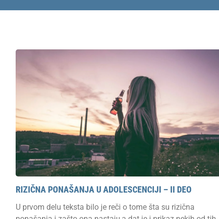
RIZIČNA PONAŠANJA U ADOLESCENCIJI – II DEO
U prvom delu teksta bilo je reči o tome šta su rizična
ponašanja i zašto ona nastaju,a dat je i prikaz nekih od tih