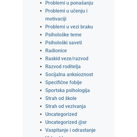
Problemi u ponašanju
Problemi u učenju i
motivaciji
Problemi u vezi braku
Psihološke teme
Psihološki saveti
Radionice
Raskid veze/razvod
Razvod roditelja
Socijalna anksioznost
Specifične fobije
Sportska psihologija
Strah od škole
Strah od vezivanja
Uncategorized
Uncategorized @sr
Vaspitanje i odrastanje