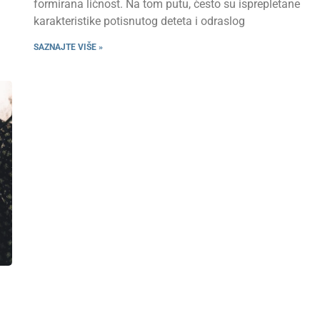
formirana ličnost. Na tom putu, često su isprepletane
karakteristike potisnutog deteta i odraslog
SAZNAJTE VIŠE »