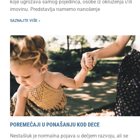
koje ugrožava samog pojedinca, osobe iz okruženja i/ili
imovinu. Predstavlja namerno nanošenje
SAZNAJTE VIŠE »
POREMEĆAJI U PONAŠANJU KOD DECE
Nestašluk je normalna pojava u dečjem razvoju, ali se