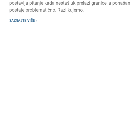
postavlja pitanje kada nestašluk prelazi granice, a ponašan
postaje problematično. Razlikujemo,
SAZNAJTE VIŠE »