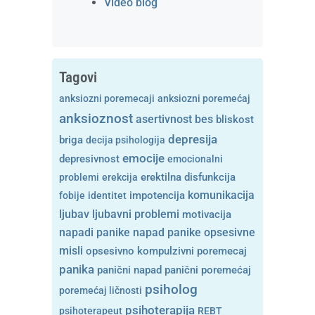
Video blog
Tagovi
anksiozni poremecaji
anksiozni poremećaj
anksioznost
asertivnost
bes
bliskost
depresija
briga
decija psihologija
emocije
depresivnost
emocionalni
problemi
erekcija
erektilna disfunkcija
komunikacija
fobije
identitet
impotencija
ljubavni problemi
ljubav
motivacija
opsesivne
napadi panike
napad panike
misli
opsesivno kompulzivni poremecaj
panika
panični napad
panični poremećaj
psiholog
poremećaj ličnosti
psihoterapija
psihoterapeut
REBT