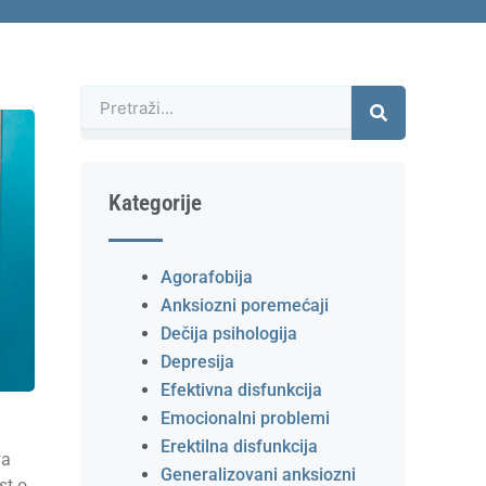
Претрага
Kategorije
Agorafobija
Anksiozni poremećaji
Dečija psihologija
Depresija
Efektivna disfunkcija
Emocionalni problemi
Erektilna disfunkcija
va
Generalizovani anksiozni
st o