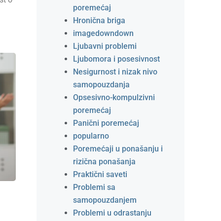
poremećaj
Hronična briga
imagedowndown
Ljubavni problemi
Ljubomora i posesivnost
Nesigurnost i nizak nivo
samopouzdanja
Opsesivno-kompulzivni
poremećaj
Panični poremećaj
popularno
Poremećaji u ponašanju i
rizična ponašanja
Praktični saveti
Problemi sa
samopouzdanjem
Problemi u odrastanju