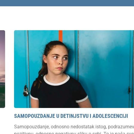
SAMOPOUZDANJE U DETINJSTVU I ADOLESCENCIJI
Samopouzdanje, odnosno nedostatak istog, podrazume
pozitivnu, odnosno negativnu sliku o sebi. To je naša sve