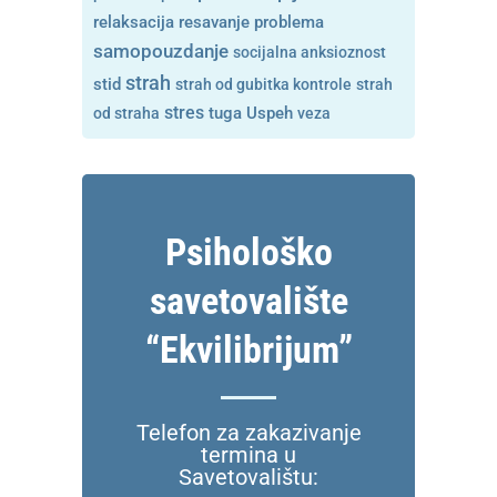
resavanje problema
relaksacija
samopouzdanje
socijalna anksioznost
strah
stid
strah od gubitka kontrole
strah
stres
tuga
od straha
Uspeh
veza
Psihološko
savetovalište
“Ekvilibrijum”
Telefon za zakazivanje
termina u
Savetovalištu: