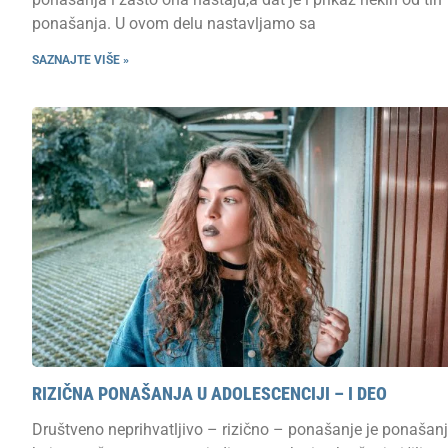
ponašanja. U ovom delu nastavljamo sa
SAZNAJTE VIŠE »
RIZIČNA PONAŠANJA U ADOLESCENCIJI – I DEO
Društveno neprihvatljivo – rizično – ponašanje je ponašan