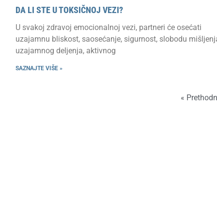
DA LI STE U TOKSIČNOJ VEZI?
U svakoj zdravoj emocionalnoj vezi, partneri će osećati
uzajamnu bliskost, saosećanje, sigurnost, slobodu mišljenj
uzajamnog deljenja, aktivnog
SAZNAJTE VIŠE »
« Prethod