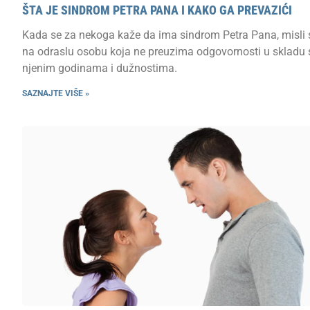
ŠTA JE SINDROM PETRA PANA I KAKO GA PREVAZIĆI
Kada se za nekoga kaže da ima sindrom Petra Pana, misli 
na odraslu osobu koja ne preuzima odgovornosti u skladu 
njenim godinama i dužnostima.
SAZNAJTE VIŠE »