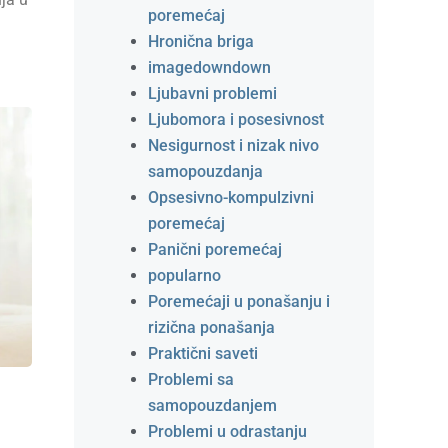
poremećaj
Hronična briga
imagedowndown
Ljubavni problemi
Ljubomora i posesivnost
Nesigurnost i nizak nivo
samopouzdanja
Opsesivno-kompulzivni
poremećaj
Panični poremećaj
popularno
Poremećaji u ponašanju i
rizična ponašanja
Praktični saveti
Problemi sa
samopouzdanjem
Problemi u odrastanju