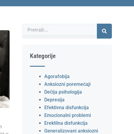
Претрага
Kategorije
Agorafobija
Anksiozni poremećaji
Dečija psihologija
Depresija
Efektivna disfunkcija
Emocionalni problemi
Erektilna disfunkcija
h
Generalizovani anksiozni
ja u