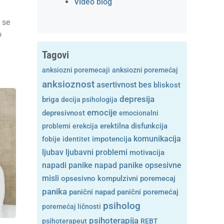
Video blog
 se
o
Tagovi
anksiozni poremecaji
anksiozni poremećaj
anksioznost
asertivnost
bes
bliskost
depresija
briga
decija psihologija
emocije
depresivnost
emocionalni
problemi
erekcija
erektilna disfunkcija
komunikacija
fobije
identitet
impotencija
ljubavni problemi
ljubav
motivacija
opsesivne
napadi panike
napad panike
misli
opsesivno kompulzivni poremecaj
panika
panični napad
panični poremećaj
psiholog
poremećaj ličnosti
psihoterapija
psihoterapeut
REBT