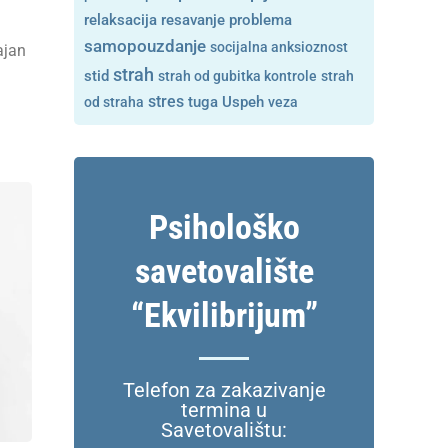
resavanje problema
relaksacija
samopouzdanje
socijalna anksioznost
ajan
strah
i
stid
strah od gubitka kontrole
strah
stres
tuga
od straha
Uspeh
veza
Psihološko
savetovalište
“Ekvilibrijum”
Telefon za zakazivanje
termina u
Savetovalištu: