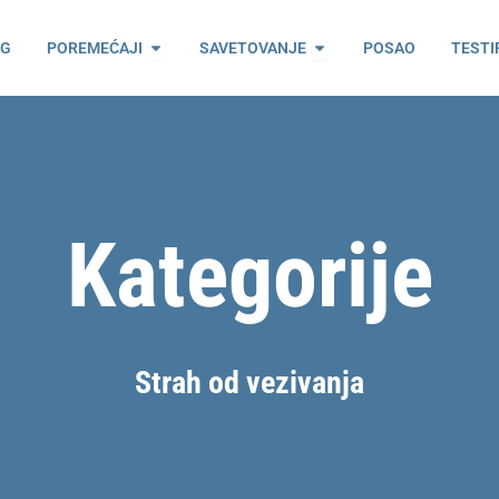
ama
Open Poremećaji
Open Savetovanje
OG
POREMEĆAJI
SAVETOVANJE
POSAO
TESTI
Kategorije
Strah od vezivanja