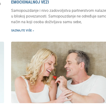
EMOCIONALNOJ VEZI
m
Samopouzdanje i nivo zadovoljstva partnerstvom nalaze
u bliskoj povezanosti. Samopouzdanje ne određuje sam
način na koji osoba doživljava samu sebe,
SAZNAJTE VIŠE »