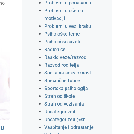
Problemi u ponašanju
amo
Problemi u učenju i
motivaciji
Problemi u vezi braku
Psihološke teme
Psihološki saveti
Radionice
Raskid veze/razvod
Razvod roditelja
Socijalna anksioznost
Specifične fobije
Sportska psihologija
Strah od škole
Strah od vezivanja
Uncategorized
Uncategorized @sr
Vaspitanje i odrastanje
 U