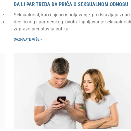
DA LI PAR TREBA DA PRIČA O SEKSUALNOM ODNOSU
se
Seksualnost, kao i njeno ispoljavanje, predstavljaju znač
sa
deo ličnog i partnerskog života. Ispoljavanje seksualnost
zapravo predstavlja put ka
SAZNAJTE VIŠE »