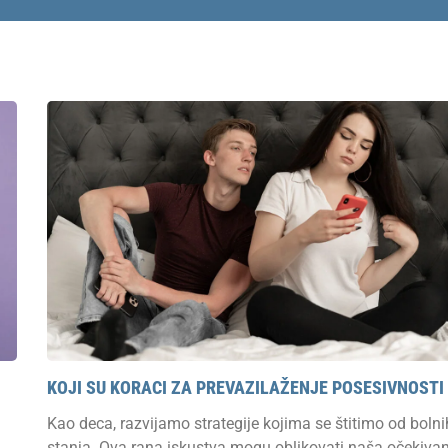
Страница
Страница
KOJI SU KORACI ZA PREVAZILAŽENJE POSESIVNOSTI
Kao deca, razvijamo strategije kojima se štitimo od bolni
stanja. Ova rana iskustva mogu oblikovati naša očekivan