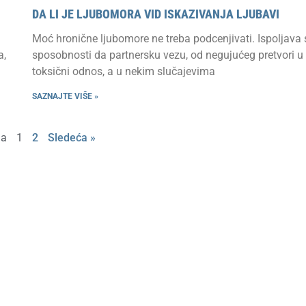
DA LI JE LJUBOMORA VID ISKAZIVANJA LJUBAVI
Moć hronične ljubomore ne treba podcenjivati. Ispoljava 
a,
sposobnosti da partnersku vezu, od negujućeg pretvori u
toksični odnos, a u nekim slučajevima
SAZNAJTE VIŠE »
na
1
2
Sledeća »