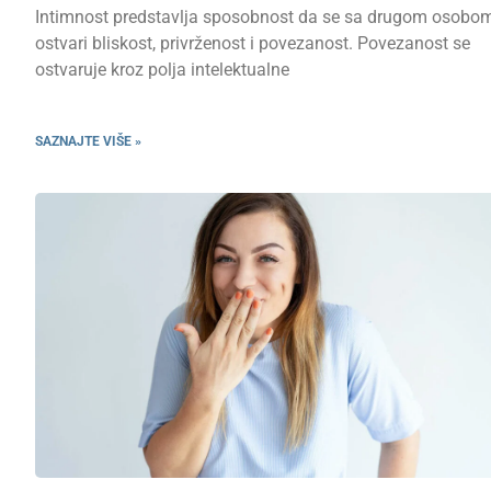
Intimnost predstavlja sposobnost da se sa drugom osobo
ostvari bliskost, privrženost i povezanost. Povezanost se
ostvaruje kroz polja intelektualne
SAZNAJTE VIŠE »