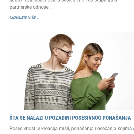
partnerske odnose…
SAZNAJTE VIŠE »
ŠTA SE NALAZI U POZADINI POSESIVNOG PONAŠANJA
Posesivnost je kreacija misli, ponašanja i osećanja kojima 