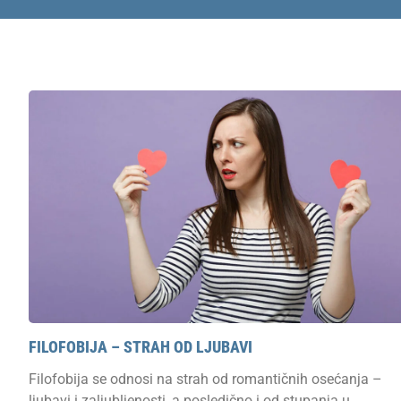
FILOFOBIJA – STRAH OD LJUBAVI
Filofobija se odnosi na strah od romantičnih osećanja –
ljubavi i zaljubljenosti, a posledično i od stupanja u