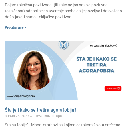
Pojam toksična pozitivnost (ili kako se još naziva pozitivna
toksičnost) odnosi se na uverenje osobe da je poželjno i dozvoljeno
doživljavati samo i isključivo pozitivna…
Pročitaj više »
Šta je i kako se tretira agorafobija?
април 26, 2023
Нема коментара
Šta su fobije? Mnogi strahovi sa kojima se tokom života srećemo