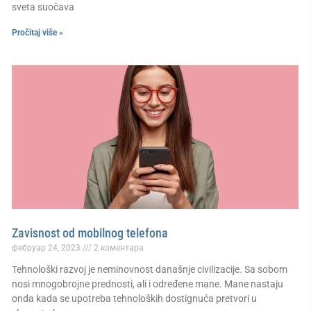
sveta suočava
Pročitaj više »
Zavisnost od mobilnog telefona
фебруар 24, 2023
2 коментара
Tehnološki razvoj je neminovnost današnje civilizacije. Sa sobom
nosi mnogobrojne prednosti, ali i određene mane. Mane nastaju
onda kada se upotreba tehnoloških dostignuća pretvori u