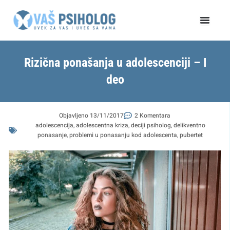
Пређи
на
садржај
Rizična ponašanja u adolescenciji – I
deo
Objavljeno
13/11/2017
2 Komentara
adolescencija
,
adolescentna kriza
,
deciji psiholog
,
delikventno
ponasanje
,
problemi u ponasanju kod adolescenta
,
pubertet