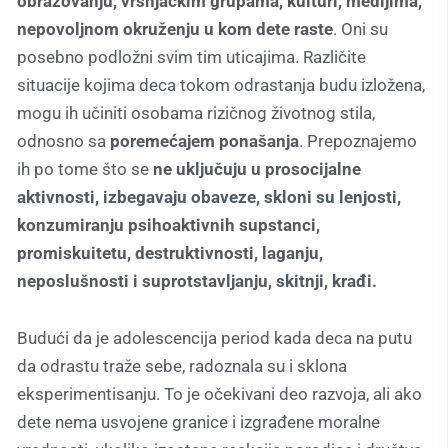
obrazovanju, vršnjačkim grupama, kulturi, medijima,
nepovoljnom okruženju u kom dete raste
. Oni su
posebno podložni svim tim uticajima. Različite
situacije kojima deca tokom odrastanja budu izložena,
mogu ih učiniti osobama rizičnog životnog stila,
odnosno sa
poremećajem ponašanja
. Prepoznajemo
ih po tome što se
ne uključuju u prosocijalne
aktivnosti, izbegavaju obaveze, skloni su lenjosti,
konzumiranju psihoaktivnih supstanci,
promiskuitetu, destruktivnosti, laganju,
neposlušnosti i suprotstavljanju, skitnji, krađi.
Budući da je adolescencija period kada deca na putu
da odrastu traže sebe, radoznala su i sklona
eksperimentisanju. To je očekivani deo razvoja, ali ako
dete nema usvojene granice i izgrađene moralne