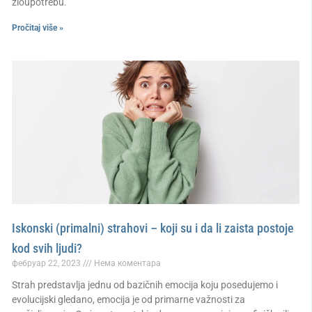
zloupotrebu.
Pročitaj više »
Iskonski (primalni) strahovi – koji su i da li zaista postoje
kod svih ljudi?
фебруар 22, 2023
Нема коментара
Strah predstavlja jednu od bazičnih emocija koju posedujemo i
evolucijski gledano, emocija je od primarne važnosti za