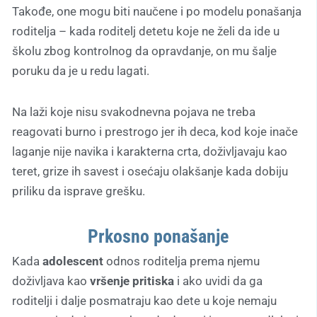
Takođe, one mogu biti naučene i po modelu ponašanja
roditelja – kada roditelj detetu koje ne želi da ide u
školu zbog kontrolnog da opravdanje, on mu šalje
poruku da je u redu lagati.
Na laži koje nisu svakodnevna pojava ne treba
reagovati burno i prestrogo jer ih deca, kod koje inače
laganje nije navika i karakterna crta, doživljavaju kao
teret, grize ih savest i osećaju olakšanje kada dobiju
priliku da isprave grešku.
Prkosno ponašanje
Kada
adolescent
odnos roditelja prema njemu
doživljava kao
vršenje pritiska
i ako uvidi da ga
roditelji i dalje posmatraju kao dete u koje nemaju