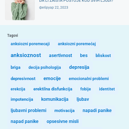
DA LI ZAISTA POSTOJE KOD SVIH LJUDI?
фебруар 22, 2023
Tagovi
anksiozni poremecaji
anksiozni poremećaj
anksioznost
asertivnost
bes
bliskost
depresija
briga
decija psihologija
emocije
depresivnost
emocionalni problemi
erekcija
erektilna disfunkcija
fobije
identitet
komunikacija
ljubav
impotencija
ljubavni problemi
motivacija
napadi panike
opsesivne misli
napad panike