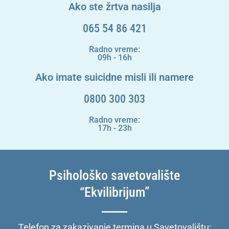
Ako ste žrtva nasilja
065 54 86 421
Radno vreme:
09h - 16h
Ako imate suicidne misli ili namere
0800 300 303
Radno vreme:
17h - 23h
Psihološko savetovalište
“Ekvilibrijum”
Telefon za zakazivanje termina u Savetovalištu: