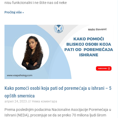
nisu funkcionalni i ne štite nas od neke
Pročitaj više »
Kako pomoći osobi koja pati od poremećaja u ishrani – 5
opštih smernica
април 24, 2023
Нема коментара
Prema poslednjim podacima Nacionalne Asocijacije Poremećaja u
Ishrani (NEDA), procenjuje se da se preko 70 miliona ljudi širom