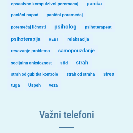
panika
opsesivno kompulzivni poremecaj
panični napad
panični poremećaj
psiholog
poremećaj ličnosti
psihoterapeut
psihoterapija
REBT
relaksacija
samopouzdanje
resavanje problema
strah
stid
socijalna anksioznost
stres
strah od gubitka kontrole
strah od straha
tuga
Uspeh
veza
Važni telefoni