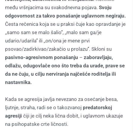
među vršnjacima su svakodnevna pojava.
Svoju
odgovornost za takvo ponašanje uglavnom negiraju.
Česta rečenica koja se u praksi čuje kao opravdanje je
,,samo sam se malo šalio’’, ,,malo sam ga/je
udario/udarila’’ ili ,,on/ona je mene prvi
psovao/zadirkivao/zakačio u prolazu’’. Skloni su
pasivno-agresivnom ponašanju
–
zaboravljaju,
odlažu, odugovlače ono što treba da urade, prave se
da ne čuju, u cilju nerviranja najčešće roditelja ili
nastavnika.
Kada se agresija javlja nevezano za osećanje besa,
ljutnje, straha, radi se o takozvanoj
predatorskoj
agresiji
čiji je cilj neka lična dobit, i uglavnom ukazuje
na psihopatske crte ličnosti.