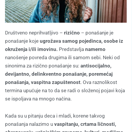
Društveno neprihvatljivo –
rizično
– ponašanje je
ponašanje koje
ugrožava samog pojedinca, osobe iz
okruženja i/ili imovinu.
Predstavlja
namerno
nanošenje povreda drugima ili samom sebi. Neki od
sinonima za rizično ponašanje su:
antisocijalno,
devijantno, delinkventno ponašanje, poremećaj
ponašanja, vaspitna zapuštenost
. Ova raznolikost
termina upućuje na to da se radi o složenoj pojavi koja
se ispoljava na mnogo načina.
Kada su u pitanju deca i mladi, korene takvog
ponašanja nalazimo u
vaspitanju, crtama ličnosti,