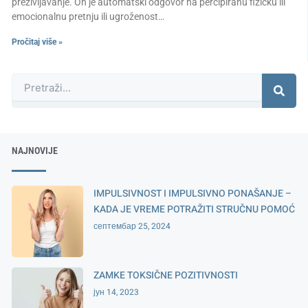
preživljavanje. On je automatski odgovor na percipiranu fizičku ili
emocionalnu pretnju ili ugroženost…
Pročitaj više »
Претрага
NAJNOVIJE
IMPULSIVNOST I IMPULSIVNO PONAŠANJE –
KADA JE VREME POTRAŽITI STRUČNU POMOĆ
септембар 25, 2024
ZAMKE TOKSIČNE POZITIVNOSTI
јун 14, 2023