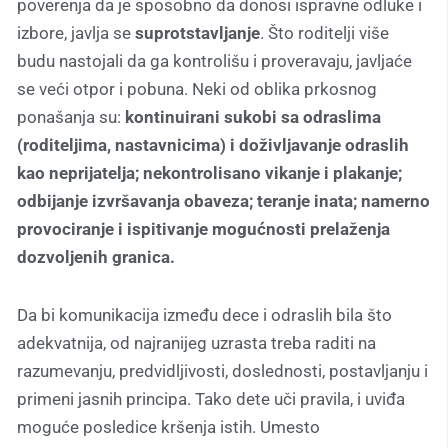
poverenja da je sposobno da donosi ispravne odluke i
izbore, javlja se
suprotstavljanje
. Što roditelji više
budu nastojali da ga kontrolišu i proveravaju, javljaće
se veći otpor i pobuna. Neki od oblika prkosnog
ponašanja su:
kontinuirani sukobi sa odraslima
(roditeljima, nastavnicima) i doživljavanje odraslih
kao neprijatelja; nekontrolisano vikanje i plakanje;
odbijanje izvršavanja obaveza; teranje inata; namerno
provociranje i ispitivanje mogućnosti prelaženja
dozvoljenih granica.
Da bi komunikacija između dece i odraslih bila što
adekvatnija, od najranijeg uzrasta treba raditi na
razumevanju, predvidljivosti, doslednosti, postavljanju i
primeni jasnih principa. Tako dete uči pravila, i uviđa
moguće posledice kršenja istih. Umesto