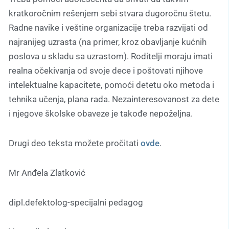
kratkoročnim rešenjem sebi stvara dugoročnu štetu.
Radne navike i veštine organizacije treba razvijati od
najranijeg uzrasta (na primer, kroz obavljanje kućnih
poslova u skladu sa uzrastom). Roditelji moraju imati
realna očekivanja od svoje dece i poštovati njihove
intelektualne kapacitete, pomoći detetu oko metoda i
tehnika učenja, plana rada. Nezainteresovanost za dete
i njegove školske obaveze je takođe nepoželjna.
Drugi deo teksta možete pročitati
ovde
.
Mr Anđela Zlatković
dipl.defektolog-specijalni pedagog