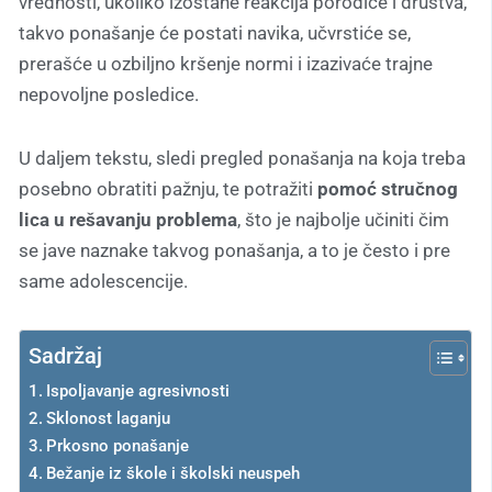
vrednosti, ukoliko izostane reakcija porodice i društva,
takvo ponašanje će postati navika, učvrstiće se,
prerašće u ozbiljno kršenje normi i izazivaće trajne
nepovoljne posledice.
U daljem tekstu, sledi pregled ponašanja na koja treba
posebno obratiti pažnju, te potražiti
pomoć stručnog
lica u rešavanju problema
, što je najbolje učiniti čim
se jave naznake takvog ponašanja, a to je često i pre
same adolescencije.
Sadržaj
Ispoljavanje agresivnosti
Sklonost laganju
Prkosno ponašanje
Bežanje iz škole i školski neuspeh