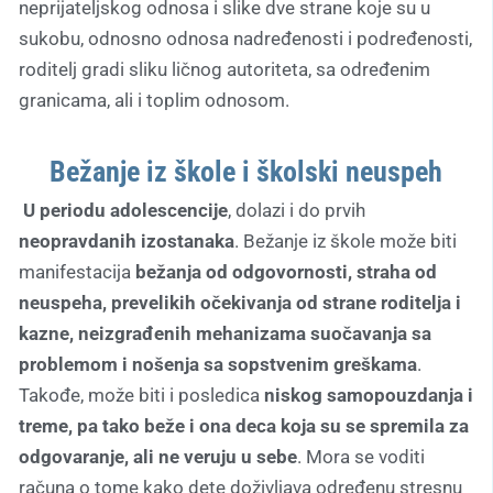
neprijateljskog odnosa i slike dve strane koje su u
sukobu, odnosno odnosa nadređenosti i podređenosti,
roditelj gradi sliku ličnog autoriteta, sa određenim
granicama, ali i toplim odnosom.
Bežanje iz škole i školski neuspeh
U periodu adolescencije
, dolazi i do prvih
neopravdanih izostanaka
. Bežanje iz škole može biti
manifestacija
bežanja od odgovornosti, straha od
neuspeha, prevelikih očekivanja od strane roditelja i
kazne, neizgrađenih mehanizama suočavanja sa
problemom i nošenja sa sopstvenim greškama
.
Takođe, može biti i posledica
niskog samopouzdanja i
treme, pa tako beže i ona deca koja su se spremila za
odgovaranje, ali ne veruju u sebe
. Mora se voditi
računa o tome kako dete doživljava određenu stresnu