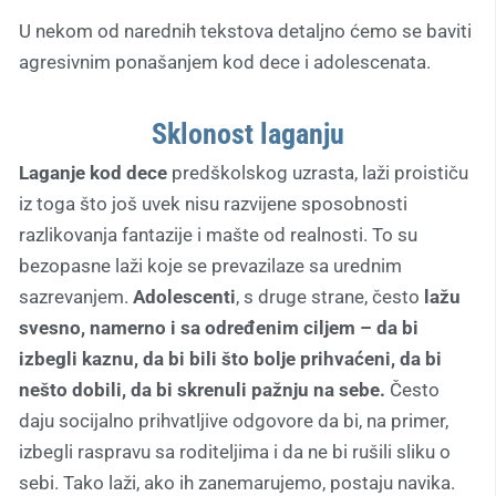
U nekom od narednih tekstova detaljno ćemo se baviti
agresivnim ponašanjem kod dece i adolescenata.
Sklonost laganju
Laganje kod dece
predškolskog uzrasta, laži proističu
iz toga što još uvek nisu razvijene sposobnosti
razlikovanja fantazije i mašte od realnosti. To su
bezopasne laži koje se prevazilaze sa urednim
sazrevanjem.
Adolescenti
, s druge strane, često
lažu
svesno, namerno i sa određenim ciljem – da bi
izbegli kaznu, da bi bili što bolje prihvaćeni, da bi
nešto dobili, da bi skrenuli pažnju na sebe.
Često
daju socijalno prihvatljive odgovore da bi, na primer,
izbegli raspravu sa roditeljima i da ne bi rušili sliku o
sebi. Tako laži, ako ih zanemarujemo, postaju navika.