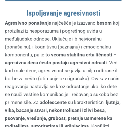
Ispoljavanje agresivnosti
Agresivno ponašanje
najčešće je izazvano
besom
koji
proizilazi iz nesporazuma i pogrešnog uvida u
međuljudske odnose. Uključuje i bihejvioralnu
(ponašajnu), i kognitivnu (saznajnu) i emocionalnu
komponentu, pa je to
veoma stabilna crta ličnosti –
agresivna deca često postaju agresivni odrasli
. Već
kod male dece, agresivnost se javlja u cilju odbrane ili
borbe za nešto (otimanje oko igračaka). Ovakav način
reagovanja nastavlja se kroz odrastanje ukoliko dete
ne nauči veštine komunikacije i rešavanja sukoba bez
primene sile. Za
adolescente
su karakteristični
ljutnja,
vika, bacanje stvari, nekontrolisani izlivi besa,
psovanje, vređanje, grubost, pretnje usmerene ka
roditeljima, autoritetima ili vršnjacima.
Konflikti