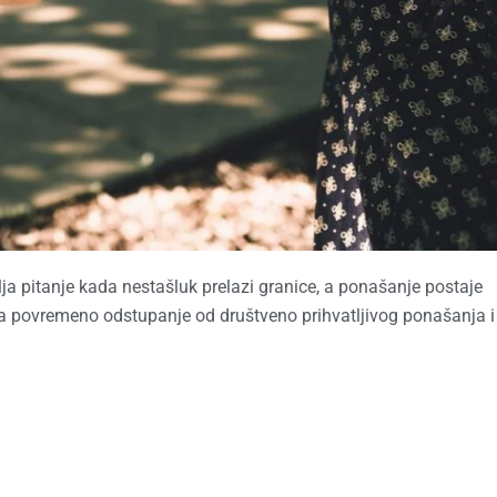
ja pitanje kada nestašluk prelazi granice, a ponašanje postaje
ja povremeno odstupanje od društveno prihvatljivog ponašanja i