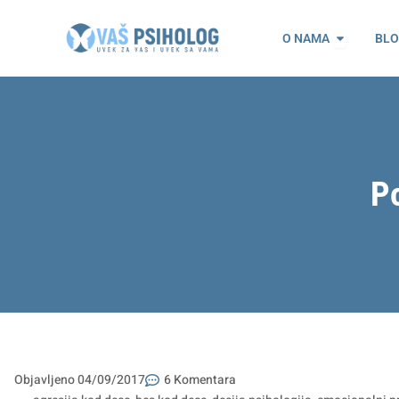
Пређи
Open O n
на
O NAMA
BL
садржај
P
Objavljeno
04/09/2017
6 Komentara