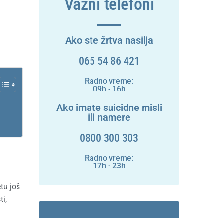
Važni telefoni
Ako ste žrtva nasilja
065 54 86 421
Radno vreme:
09h - 16h
Ako imate suicidne misli
ili namere
0800 300 303
Radno vreme:
17h - 23h
tu još
i,