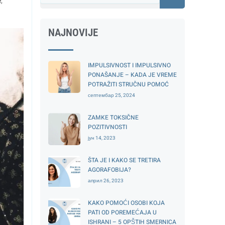
e
,
NAJNOVIJE
IMPULSIVNOST I IMPULSIVNO
PONAŠANJE – KADA JE VREME
POTRAŽITI STRUČNU POMOĆ
септембар 25, 2024
ZAMKE TOKSIČNE
POZITIVNOSTI
јун 14, 2023
ŠTA JE I KAKO SE TRETIRA
AGORAFOBIJA?
април 26, 2023
KAKO POMOĆI OSOBI KOJA
PATI OD POREMEĆAJA U
ISHRANI – 5 OPŠTIH SMERNICA