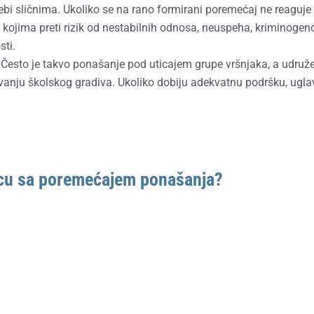
sebi sličnima. Ukoliko se na rano formirani poremećaj ne reaguje
e kojima preti rizik od nestabilnih odnosa, neuspeha, kriminogen
sti.
. Često je takvo ponašanje pod uticajem grupe vršnjaka, a udruž
vanju školskog gradiva. Ukoliko dobiju adekvatnu podršku, ug
cu sa poremećajem ponašanja?