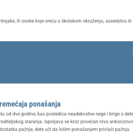
šnjake, ili osobe koje sreću u školskom okruženju, susedstvu ili
oremećaja ponašanja
stu od dve godine, kao posledica neadekvatne nege i brige o dete
oditeljskog staranja. Ispoljava se kroz povećan nivo anksioznost
nedostatka pažnje, dete uči da lošim ponašanjem privlači pažnju