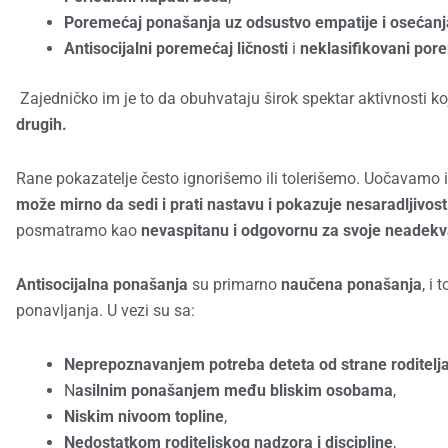
Poremećaj ponašanja uz odsustvo empatije i osećanja
Antisocijalni poremećaj ličnosti
i
neklasifikovani por
Zajedničko im je to da obuhvataju širok spektar aktivnosti k
drugih.
Rane pokazatelje često ignorišemo ili tolerišemo. Uočavamo i
može mirno da sedi i prati nastavu i pokazuje nesaradljivos
posmatramo kao
nevaspitanu i odgovornu za svoje neadekv
Antisocijalna ponašanja
su primarno
naučena ponašanja
, i 
ponavljanja. U vezi su sa:
Neprepoznavanjem potreba deteta od strane roditelj
N
asilnim ponašanjem među bliskim osobama
,
Niskim nivoom topline
,
Nedostatkom roditeljskog nadzora i discipline
,