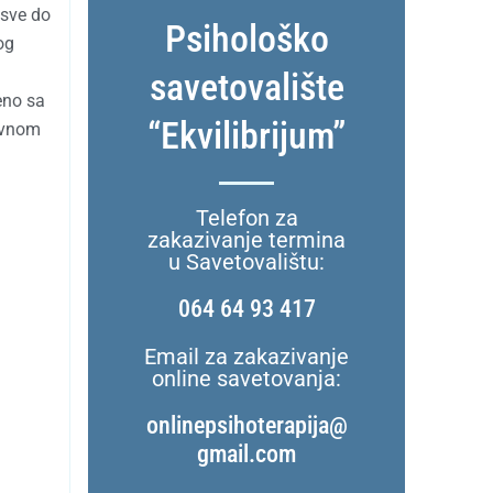
 sve do
Psihološko
og
savetovalište
eno sa
“Ekvilibrijum”
lavnom
Telefon za
zakazivanje termina
u Savetovalištu:
064 64 93 417
Email za zakazivanje
online savetovanja:
onlinepsihoterapija@
gmail.com