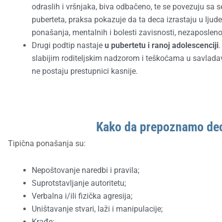
odraslih i vršnjaka, biva odbačeno, te se povezuju sa 
puberteta, praksa pokazuje da ta deca izrastaju u ljud
ponašanja, mentalnih i bolesti zavisnosti, nezaposleno
Drugi podtip nastaje
u pubertetu i ranoj adolescenciji
slabijim roditeljskim nadzorom i teškoćama u savlada
ne postaju prestupnici kasnije.
Kako da prepoznamo de
Tipična ponašanja su:
Nepoštovanje naredbi i pravila;
Suprotstavljanje autoritetu;
Verbalna i/ili fizička agresija;
Uništavanje stvari, laži i manipulacije;
Krađe;