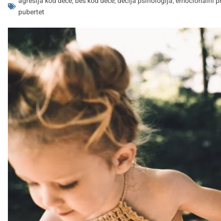
agresija kod dece
,
bes kod dece
,
decija psihologija
,
emocionalni p
pubertet