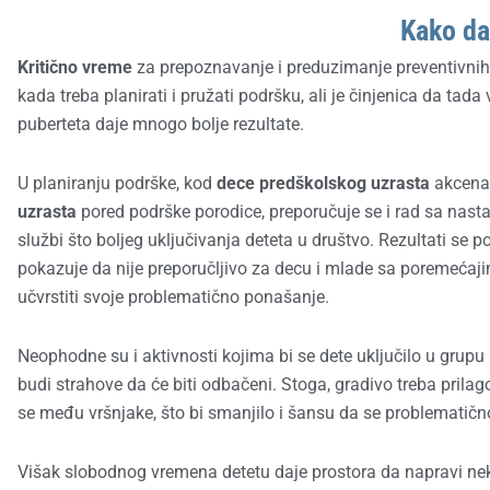
Kako d
Kritično vreme
za prepoznavanje i preduzimanje preventivnih
kada treba planirati i pružati podršku, ali je činjenica da t
puberteta daje mnogo bolje rezultate.
U planiranju podrške, kod
dece predškolskog uzrasta
akcenat
uzrasta
pored podrške porodice, preporučuje se i rad sa nas
službi što boljeg uključivanja deteta u društvo. Rezultati s
pokazuje da nije preporučljivo za decu i mlade sa poremećaji
učvrstiti svoje problematično ponašanje.
Neophodne su i aktivnosti kojima bi se dete uključilo u grupu 
budi strahove da će biti odbačeni. Stoga, gradivo treba prila
se među vršnjake, što bi smanjilo i šansu da se problematič
Višak slobodnog vremena detetu daje prostora da napravi nek