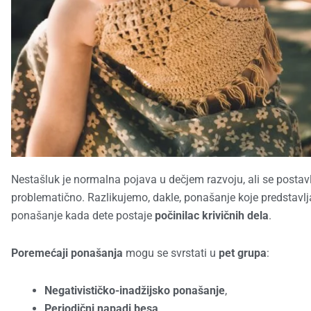
Nestašluk je normalna pojava u dečjem razvoju, ali se postavl
problematično. Razlikujemo, dakle, ponašanje koje predstavl
ponašanje kada dete postaje
počinilac krivičnih dela
.
Poremećaji ponašanja
mogu se svrstati u
pet grupa
:
Negativističko-inadžijsko ponašanje
,
Periodični napadi besa
,