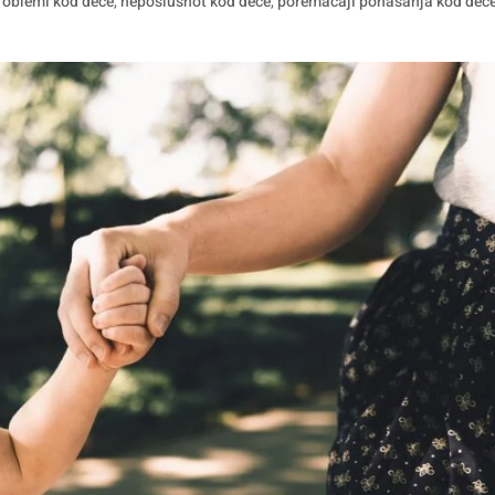
roblemi kod dece
,
neposlusnot kod dece
,
poremacaji ponasanja kod dec