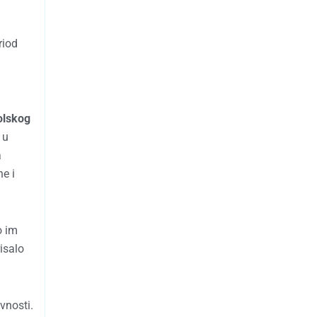
riod
olskog
 u
a
e i
o im
isalo
vnosti.