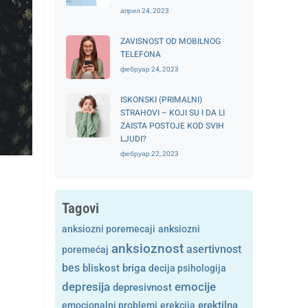
април 24, 2023
ZAVISNOST OD MOBILNOG
TELEFONA
фебруар 24, 2023
ISKONSKI (PRIMALNI)
STRAHOVI – KOJI SU I DA LI
ZAISTA POSTOJE KOD SVIH
LJUDI?
фебруар 22, 2023
Tagovi
anksiozni poremecaji
anksiozni
anksioznost
asertivnost
poremećaj
bes
bliskost
briga
decija psihologija
depresija
emocije
depresivnost
emocionalni problemi
erekcija
erektilna