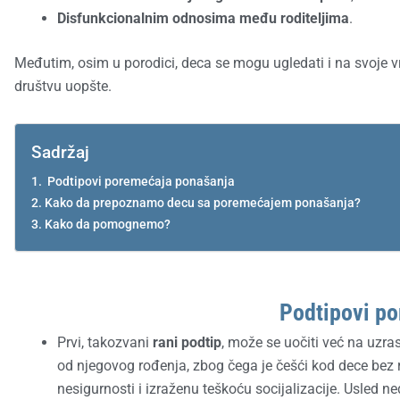
Disfunkcionalnim odnosima među roditeljima
.
Međutim, osim u porodici, deca se mogu ugledati i na svoje vr
društvu uopšte.
Sadržaj
Podtipovi poremećaja ponašanja
Kako da prepoznamo decu sa poremećajem ponašanja?
Kako da pomognemo?
Podtipovi p
Prvi, takozvani
rani podtip
, može se uočiti već na uzra
od njegovog rođenja, zbog čega je češći kod dece bez r
nesigurnosti i izraženu teškoću socijalizacije. Usled 