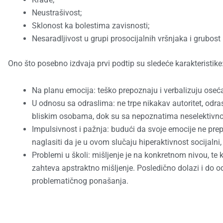
Neustrašivost;
Sklonost ka bolestima zavisnosti;
Nesaradljivost u grupi prosocijalnih vršnjaka i grubo
Ono što posebno izdvaja prvi podtip su sledeće karakteristike
Na planu emocija: teško prepoznaju i verbalizuju osećan
U odnosu sa odraslima: ne trpe nikakav autoritet, odr
bliskim osobama, dok su sa nepoznatima neselektivno 
Impulsivnost i pažnja: budući da svoje emocije ne prep
naglasiti da je u ovom slučaju hiperaktivnost socijalni
Problemi u školi: mišljenje je na konkretnom nivou, te
zahteva apstraktno mišljenje. Posledično dolazi i do o
problematičnog ponašanja.