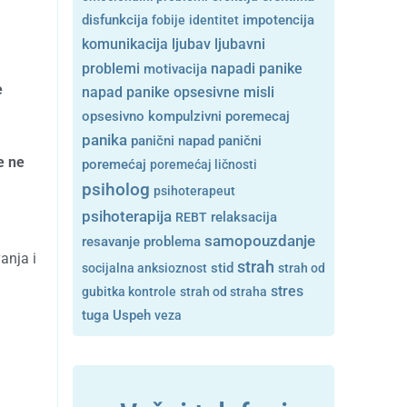
disfunkcija
fobije
identitet
impotencija
ljubavni
komunikacija
ljubav
problemi
motivacija
napadi panike
e
opsesivne misli
napad panike
opsesivno kompulzivni poremecaj
panika
panični napad
panični
e ne
poremećaj
poremećaj ličnosti
psiholog
psihoterapeut
psihoterapija
REBT
relaksacija
samopouzdanje
resavanje problema
anja i
strah
stid
socijalna anksioznost
strah od
stres
gubitka kontrole
strah od straha
tuga
Uspeh
veza