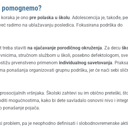
a pomognemo?
 koraka je ono
pre polaska u školu
. Adolescencija je, takođe, pe
ada već radimo na ublažavanju posledica. Fokusirana podrška do
 treba staviti
na ojačavanje porodičnog okruženja
. Za decu
šk
tavnicima, stručnom službom u školi, posebno defektologom, sve
e postižu prvenstveno primenom
individualnog savetovanja
. Praks
ma ponašanja organizovati grupnu podršku, jer će naći sebi sličn
prosocijalnih vršnjaka. Školski zahtevi su im obično preteški, št
goditi mogućnostima, kako bi dete savladalo osnovni nivo i integr
no ponašanje pojača.
i problem, pa je neophodno definisati i slobodnovremenske akti