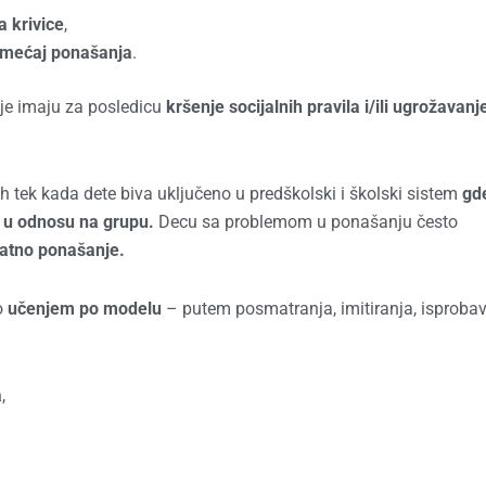
 krivice
,
emećaj ponašanja
.
oje imaju za posledicu
kršenje socijalnih pravila i/ili ugrožavanj
h tek kada dete biva uključeno u predškolski i školski sistem
gd
t u odnosu na grupu.
Decu sa problemom u ponašanju često
atno ponašanje.
to
učenjem po modelu
– putem posmatranja, imitiranja, isprobav
a
,