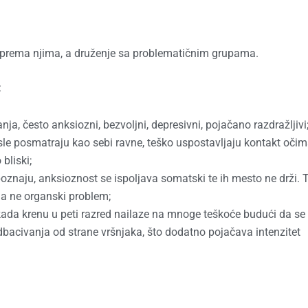
st prema njima, a druženje sa problematičnim grupama.
:
ja, često anksiozni, bezvoljni, depresivni, pojačano razdražljivi
asle posmatraju kao sebi ravne, teško uspostavljaju kontakt oči
bliski;
oznaju, anksioznost se ispoljava somatski te ih mesto ne drži. 
, a ne organski problem;
 kada krenu u peti razred nailaze na mnoge teškoće budući da se
dbacivanja od strane vršnjaka, što dodatno pojačava intenzitet