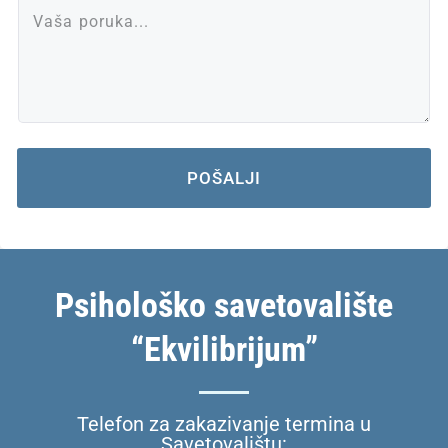
POŠALJI
Psihološko savetovalište
“Ekvilibrijum”
Telefon za zakazivanje termina u
Savetovalištu: