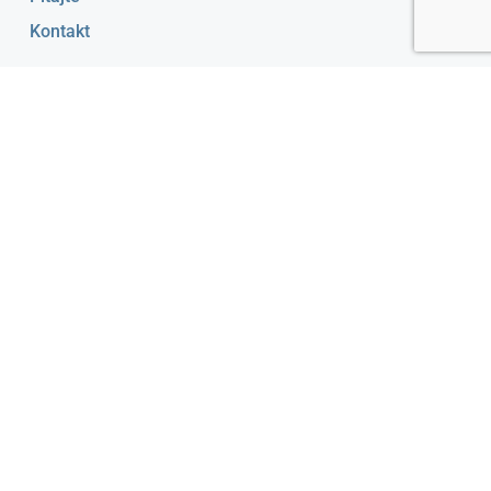
Kontakt
SAVETOVANJE
Savetovanje uživo
Online Savetovanje
Grupno Savetovanje
Chat Savetovanje
Cene Usluga
KONTAKT INFORMACIJE
Bulevar Mihajla Pupina 205, Novi Beograd
onlinepsihoterapija@gmail.com