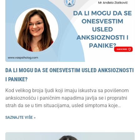
DA LI MOGU DA SE ONESVESTIM USLED ANKSIOZNOSTI
I PANIKE?
Kod velikog broja ljudi koji imaju iskustva sa povišenom
anksioznošću i paničnim napadima javlja se i propratni
strah da se u tim situacijama, usled simptoma koje
osećaju, mogu onesvestiti, da onda neće moći da pozovu
SAZNAJTE VIŠE »
pomoć, da će se prilikom pada povrediti, da niko neće prići
da im pomogne…