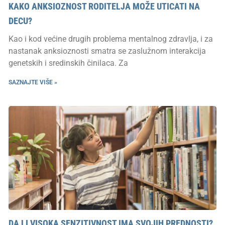
KAKO ANKSIOZNOST RODITELJA MOŽE UTICATI NA
DECU?
Kao i kod većine drugih problema mentalnog zdravlja, i za
nastanak anksioznosti smatra se zaslužnom interakcija
genetskih i sredinskih činilaca. Za
SAZNAJTE VIŠE »
DA LI VISOKA SENZITIVNOST IMA SVOJIH PREDNOSTI?