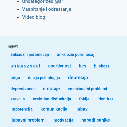
Uncategorized @sr
Vaspitanje i odrastanje
Video blog
Tagovi
anksiozni poremecaji
anksiozni poremećaj
anksioznost
asertivnost
bes
bliskost
depresija
briga
decija psihologija
emocije
depresivnost
emocionalni problemi
erekcija
erektilna disfunkcija
fobije
identitet
komunikacija
ljubav
impotencija
ljubavni problemi
motivacija
napadi panike