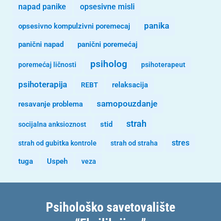
opsesivne misli
napad panike
panika
opsesivno kompulzivni poremecaj
panični napad
panični poremećaj
psiholog
poremećaj ličnosti
psihoterapeut
psihoterapija
REBT
relaksacija
samopouzdanje
resavanje problema
strah
stid
socijalna anksioznost
stres
strah od gubitka kontrole
strah od straha
tuga
Uspeh
veza
Psihološko savetovalište