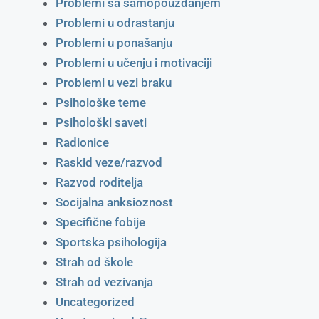
Problemi sa samopouzdanjem
Problemi u odrastanju
Problemi u ponašanju
Problemi u učenju i motivaciji
Problemi u vezi braku
Psihološke teme
Psihološki saveti
Radionice
Raskid veze/razvod
Razvod roditelja
Socijalna anksioznost
Specifične fobije
Sportska psihologija
Strah od škole
Strah od vezivanja
Uncategorized