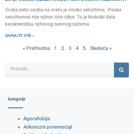
Svaka peta osoba na svetu je visoko senzitivna. Visoka
senzitivnost nije njihov lični izbor. To je biološki data
karakteristika njihovog nervnog sistema
SAZNAJTE VIŠE »
« Prethodna
1
2
3
4
5
Sledeća »
Претрага
Kategorije
Agorafobija
Anksiozni poremećaji