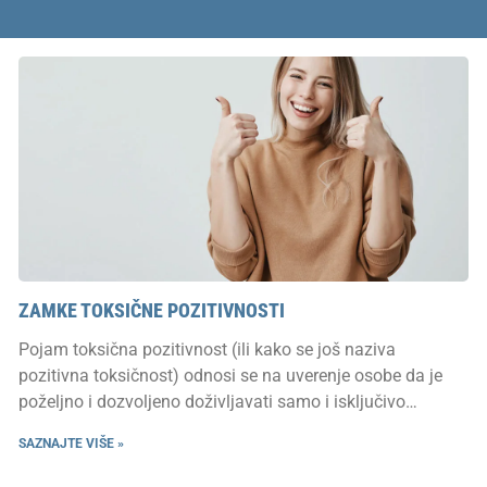
Страница
Страница
Страница
Страница
Страница
ZAMKE TOKSIČNE POZITIVNOSTI
Pojam toksična pozitivnost (ili kako se još naziva
pozitivna toksičnost) odnosi se na uverenje osobe da je
poželjno i dozvoljeno doživljavati samo i isključivo
pozitivna…
SAZNAJTE VIŠE »