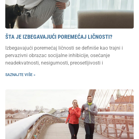
ŠTA JE IZBEGAVAJUĆI POREMEĆAJ LIČNOSTI?
Izbegavajući poremećaj ličnosti se definiše kao trajni i
pervazivni obrazac socijalne inhibicije, osećanje
neadekvatnosti, nesigurnosti, preosetljivosti i
SAZNAJTE VIŠE »