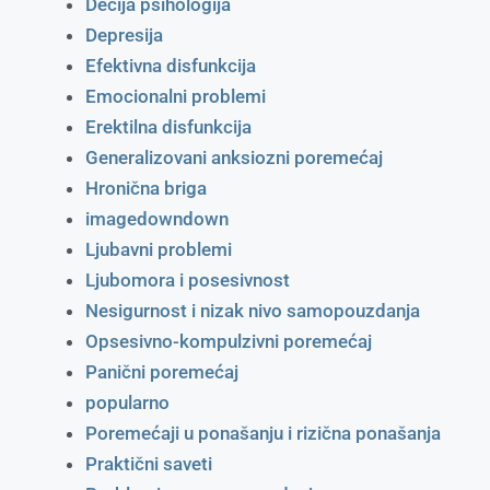
Dečija psihologija
Depresija
Efektivna disfunkcija
Emocionalni problemi
Erektilna disfunkcija
Generalizovani anksiozni poremećaj
Hronična briga
imagedowndown
Ljubavni problemi
Ljubomora i posesivnost
Nesigurnost i nizak nivo samopouzdanja
Opsesivno-kompulzivni poremećaj
Panični poremećaj
popularno
Poremećaji u ponašanju i rizična ponašanja
Praktični saveti