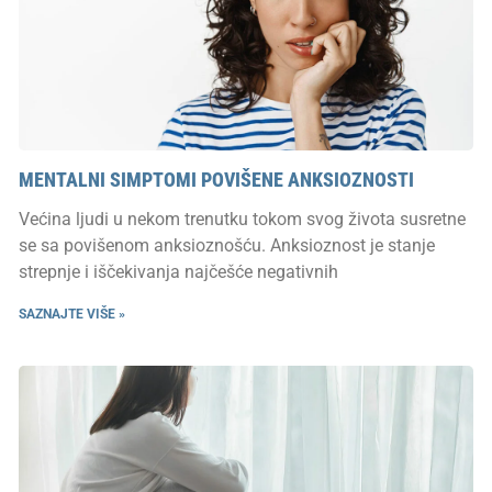
MENTALNI SIMPTOMI POVIŠENE ANKSIOZNOSTI
Većina ljudi u nekom trenutku tokom svog života susretne
se sa povišenom anksioznošću. Anksioznost je stanje
strepnje i iščekivanja najčešće negativnih
SAZNAJTE VIŠE »