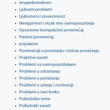
imagedowndown
Ljubavni problemi
Ljubomora i posesivnost
Nesigurnost i nizak nivo samopouzdanja
Opsesivno-kompulzivni poremećaj
Panični poremećaj
popularno
Poremećaji u ponašanju i rizična ponašanja
Praktični saveti
Problemi sa samopouzdanjem
Problemi u odrastanju
Problemi u ponašanju
Problemi u učenju i motivaciji
Problemi u vezi braku
Psihološke teme
Psihološki saveti