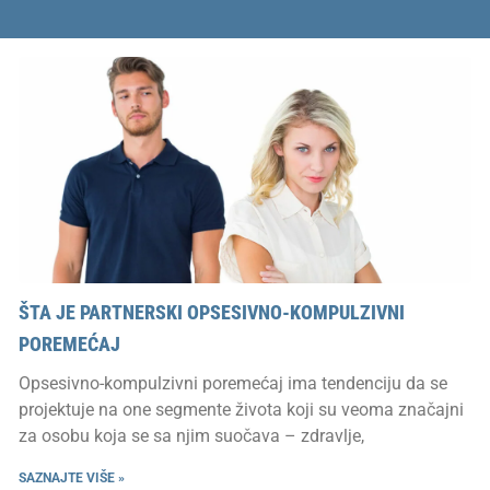
ŠTA JE PARTNERSKI OPSESIVNO-KOMPULZIVNI
POREMEĆAJ
Opsesivno-kompulzivni poremećaj ima tendenciju da se
projektuje na one segmente života koji su veoma značajni
za osobu koja se sa njim suočava – zdravlje,
SAZNAJTE VIŠE »