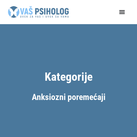
Пређи
на
садржај
Kategorije
Anksiozni poremećaji