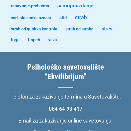
samopouzdanje
resavanje problema
strah
stid
socijalna anksioznost
stres
strah od gubitka kontrole
strah od straha
tuga
Uspeh
veza
Psihološko savetovalište
“Ekvilibrijum”
Telefon za zakazivanje termina u Savetovalištu:
064 64 93 417
Email za zakazivanje online savetovanja: