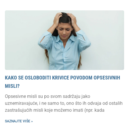
KAKO SE OSLOBODITI KRIVICE POVODOM OPSESIVNIH
MISLI?
Opsesivne misli su po svom sadržaju jako
uznemiravajuće, i ne samo to, ono što ih odvaja od ostalih
zastrašujućih misli koje možemo imati (npr. kada
SAZNAJTE VIŠE »