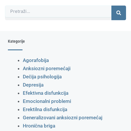
Претрага
Kategorije
Agorafobija
Anksiozni poremećaji
Dečija psihologija
Depresija
Efektivna disfunkcija
Emocionalni problemi
Erektilna disfunkcija
Generalizovani anksiozni poremećaj
Hronična briga