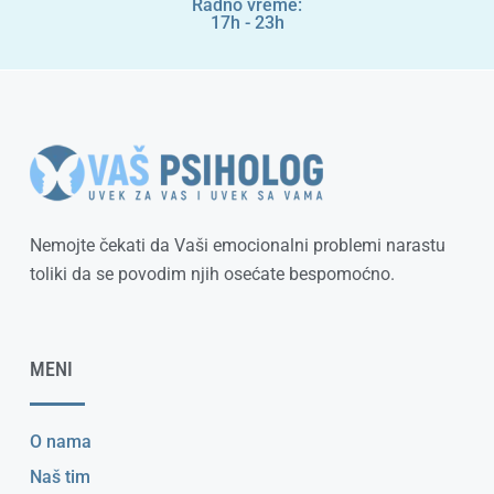
Radno vreme:
17h - 23h
Nemojte čekati da Vaši emocionalni problemi narastu
toliki da se povodim njih osećate bespomoćno.
MENI
O nama
Naš tim