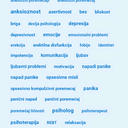
anksiozni poremecaji
anksiozni poremećaj
anksioznost
asertivnost
bes
bliskost
depresija
briga
decija psihologija
emocije
depresivnost
emocionalni problemi
erekcija
erektilna disfunkcija
fobije
identitet
komunikacija
ljubav
impotencija
ljubavni problemi
motivacija
napadi panike
opsesivne misli
napad panike
panika
opsesivno kompulzivni poremecaj
panični napad
panični poremećaj
psiholog
poremećaj ličnosti
psihoterapeut
psihoterapija
REBT
relaksacija