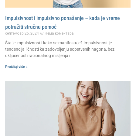
Impulsivnost i impulsivno ponašanje – kada je vreme
potražiti stručnu pomoć
септембар 25, 2024
Нема коментара
Šta je impulsivnost i kako se manifestuje? Impulsivnost je
tendencija ličnosti ka zadovoljenju sopstvenih nagona, bez
uključenosti racionalnog mišljenja i
Pročitaj više »