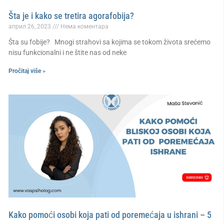
Šta je i kako se tretira agorafobija?
април 26, 2023
Нема коментара
Šta su fobije? Mnogi strahovi sa kojima se tokom života srećemo
nisu funkcionalni i ne štite nas od neke
Pročitaj više »
Kako pomoći osobi koja pati od poremećaja u ishrani – 5