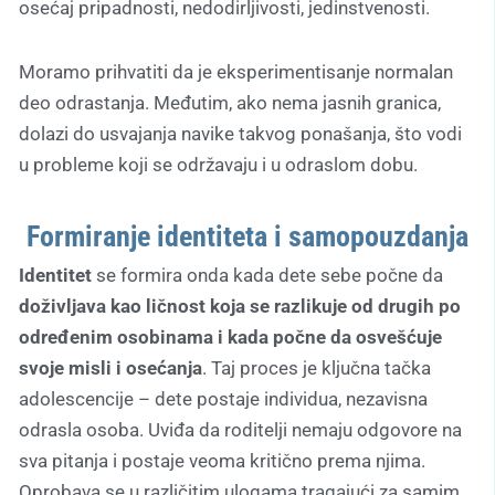
osećaj pripadnosti, nedodirljivosti, jedinstvenosti.
Moramo prihvatiti da je eksperimentisanje normalan
deo odrastanja. Međutim, ako nema jasnih granica,
dolazi do usvajanja navike takvog ponašanja, što vodi
u probleme koji se održavaju i u odraslom dobu.
Formiranje identiteta i samopouzdanja
Identitet
se formira onda kada dete sebe počne da
doživljava kao ličnost koja se razlikuje od drugih po
određenim osobinama i kada počne da osvešćuje
svoje misli i osećanja
. Taj proces je ključna tačka
adolescencije – dete postaje individua, nezavisna
odrasla osoba. Uviđa da roditelji nemaju odgovore na
sva pitanja i postaje veoma kritično prema njima.
Oprobava se u različitim ulogama tragajući za samim