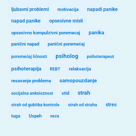
ljubavni problemi
motivacija
napadi panike
opsesivne misli
napad panike
panika
opsesivno kompulzivni poremecaj
panični napad
panični poremećaj
psiholog
poremećaj ličnosti
psihoterapeut
psihoterapija
REBT
relaksacija
samopouzdanje
resavanje problema
strah
stid
socijalna anksioznost
stres
strah od gubitka kontrole
strah od straha
tuga
Uspeh
veza