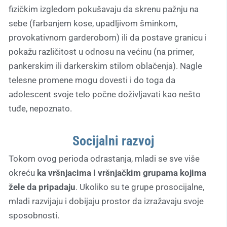
fizičkim izgledom pokušavaju da skrenu pažnju na
sebe (farbanjem kose, upadljivom šminkom,
provokativnom garderobom) ili da postave granicu i
pokažu različitost u odnosu na većinu (na primer,
pankerskim ili darkerskim stilom oblačenja). Nagle
telesne promene mogu dovesti i do toga da
adolescent svoje telo počne doživljavati kao nešto
tuđe, nepoznato.
Socijalni razvoj
Tokom ovog perioda odrastanja, mladi se sve više
okreću
ka vršnjacima i vršnjačkim grupama kojima
žele da pripadaju
. Ukoliko su te grupe prosocijalne,
mladi razvijaju i dobijaju prostor da izražavaju svoje
sposobnosti.