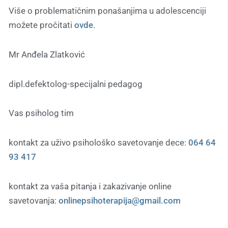
Više o problematičnim ponašanjima u adolescenciji
možete pročitati
ovde
.
Mr Anđela Zlatković
dipl.defektolog-specijalni pedagog
Vas psiholog tim
kontakt za uživo psihološko savetovanje dece:
064 64
93 417
kontakt za vaša pitanja i zakazivanje online
savetovanja:
onlinepsihoterapija@gmail.com