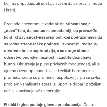
kojima pripadaju, ali postaju svesni da se pravila mogu
i kršiti.
Pred adolescentom je zadatak da
prihvati svoje
,,novo’’ telo, da postane samostalniji, da prevaziđe
konflikt zavisnost-nezavisnost, koji podrazumeva da
sa jedne strane teško podnosi ,,zvocanje’’ roditelja,
otvoreno im se suprotstvlja, a sa druge strane
odsustvo podrške, nežnosti i zaštite doživljava
burno.
Okruženje je puno privlačnih mogućnosti, ali je
ujedno i izvor opasnosti. Usled velikih hormonskih
promena, česte su promene raspoloženja, pa se javlja
problem kanalisanja agresije. Sport je dobar i poželjan
način izbacivanja viška energije.
Fizički izgled postaje glavna preokupacija.
Često