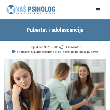
Пређи
на
садржај
Pubertet i adolescencija
Objavljeno
30/10/2017
1 komentar
adolescencija
,
adolescentna kriza
,
decija psihologija
,
pubertet