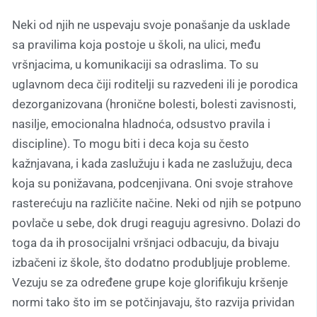
Neki od njih ne uspevaju svoje ponašanje da usklade
sa pravilima koja postoje u školi, na ulici, među
vršnjacima, u komunikaciji sa odraslima. To su
uglavnom deca čiji roditelji su razvedeni ili je porodica
dezorganizovana (hronične bolesti, bolesti zavisnosti,
nasilje, emocionalna hladnoća, odsustvo pravila i
discipline). To mogu biti i deca koja su često
kažnjavana, i kada zaslužuju i kada ne zaslužuju, deca
koja su ponižavana, podcenjivana. Oni svoje strahove
rasterećuju na različite načine. Neki od njih se potpuno
povlače u sebe, dok drugi reaguju agresivno. Dolazi do
toga da ih prosocijalni vršnjaci odbacuju, da bivaju
izbačeni iz škole, što dodatno produbljuje probleme.
Vezuju se za određene grupe koje glorifikuju kršenje
normi tako što im se potčinjavaju, što razvija prividan