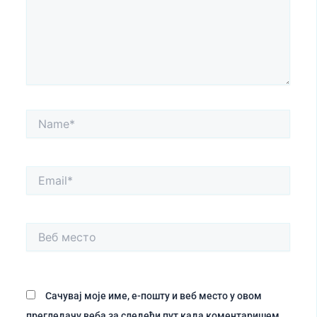
Name*
Email*
Веб
место
Сачувај моје име, е-пошту и веб место у овом
прегледачу веба за следећи пут када коментаришем.