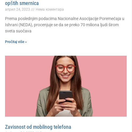
opštih smernica
април 24, 2023
Нема коментара
Prema poslednjim podacima Nacionalne Asocijacije Poremećaja u
Ishrani (NEDA), procenjuje se da se preko 70 miliona ljudi širom
sveta suočava
Pročitaj više »
Zavisnost od mobilnog telefona