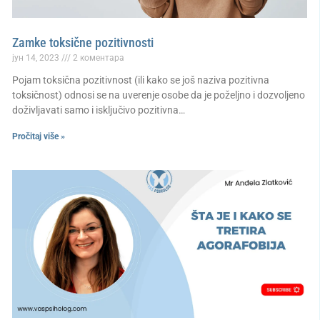
Zamke toksične pozitivnosti
јун 14, 2023
2 коментара
Pojam toksična pozitivnost (ili kako se još naziva pozitivna
toksičnost) odnosi se na uverenje osobe da je poželjno i dozvoljeno
doživljavati samo i isključivo pozitivna…
Pročitaj više »