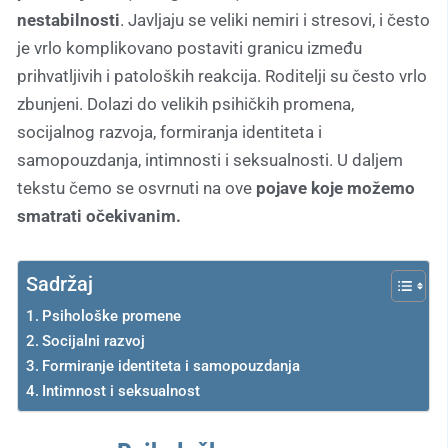
nestabilnosti
. Javljaju se veliki nemiri i stresovi, i često
je vrlo komplikovano postaviti granicu između
prihvatljivih i patoloških reakcija. Roditelji su često vrlo
zbunjeni. Dolazi do velikih psihičkih promena,
socijalnog razvoja, formiranja identiteta i
samopouzdanja, intimnosti i seksualnosti. U daljem
tekstu čemo se osvrnuti na ove
pojave koje možemo
smatrati očekivanim.
Sadržaj
Psihološke promene
Socijalni razvoj
Formiranje identiteta i samopouzdanja
Intimnost i seksualnost