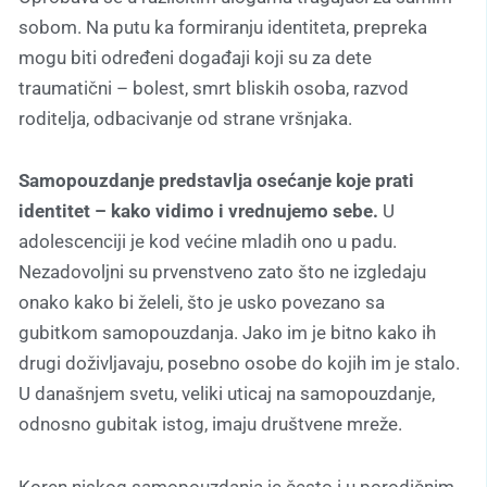
sobom. Na putu ka formiranju identiteta, prepreka
mogu biti određeni događaji koji su za dete
traumatični – bolest, smrt bliskih osoba, razvod
roditelja, odbacivanje od strane vršnjaka.
Samopouzdanje predstavlja osećanje koje prati
identitet – kako vidimo i vrednujemo sebe.
U
adolescenciji je kod većine mladih ono u padu.
Nezadovoljni su prvenstveno zato što ne izgledaju
onako kako bi želeli, što je usko povezano sa
gubitkom samopouzdanja. Jako im je bitno kako ih
drugi doživljavaju, posebno osobe do kojih im je stalo.
U današnjem svetu, veliki uticaj na samopouzdanje,
odnosno gubitak istog, imaju društvene mreže.