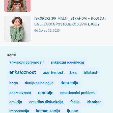
ISKONSKI (PRIMALNI) STRAHOVI – KOJI SU I
DA LI ZAISTA POSTOJE KOD SVIH LJUDI?
фебруар 22, 2023
Tagovi
anksiozni poremecaji
anksiozni poremećaj
anksioznost
asertivnost
bes
bliskost
depresija
briga
decija psihologija
emocije
depresivnost
emocionalni problemi
erekcija
erektilna disfunkcija
fobije
identitet
komunikacija
ljubav
impotencija