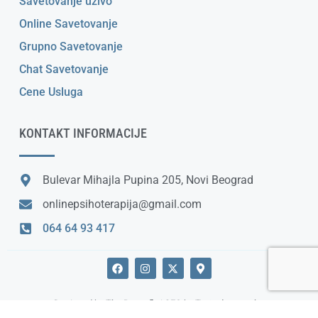
Savetovanje uživo
Online Savetovanje
Grupno Savetovanje
Chat Savetovanje
Cene Usluga
KONTAKT INFORMACIJE
Bulevar Mihajla Pupina 205, Novi Beograd
onlinepsihoterapija@gmail.com
064 64 93 417
F
I
X
M
a
n
-
a
c
s
t
p
e
t
w
-
Designed by
The Butterfly
| SEO by
Tvoja desna ruka
b
a
i
m
o
g
t
a