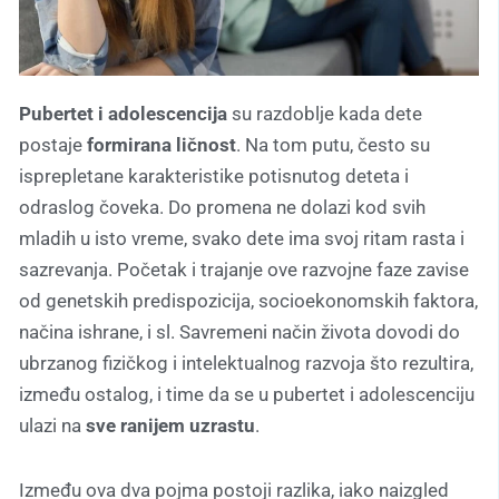
Pubertet i adolescencija
su razdoblje kada dete
postaje
formirana ličnost
. Na tom putu, često su
isprepletane karakteristike potisnutog deteta i
odraslog čoveka. Do promena ne dolazi kod svih
mladih u isto vreme, svako dete ima svoj ritam rasta i
sazrevanja. Početak i trajanje ove razvojne faze zavise
od genetskih predispozicija, socioekonomskih faktora,
načina ishrane, i sl. Savremeni način života dovodi do
ubrzanog fizičkog i intelektualnog razvoja što rezultira,
između ostalog, i time da se u pubertet i adolescenciju
ulazi na
sve ranijem uzrastu
.
Između ova dva pojma postoji razlika, iako naizgled