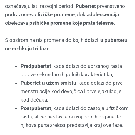
označavaju isti razvojni period.
Pubertet
prvenstveno
podrazumeva
fizičke promene
, dok
adolescencija
obeležava
psihičke promene koje prate telesne
.
S obzirom na niz promena do kojih dolazi,
u pubertetu
se razlikuju tri faze
:
Predpubertet
, kada dolazi do ubrzanog rasta i
pojave sekundarnih polnih karakteristika;
Pubertet u užem smislu
, kada dolazi do prve
menstruacije kod devojčica i prve ejakulacije
kod dečaka;
Postpubertet
, kada dolazi do zastoja u fizičkom
rastu, ali se nastavlja razvoj polnih organa, te
njihova puna zrelost predstavlja kraj ove faze.