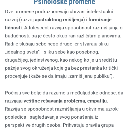
Psihološke promene
Ove promene podrazumevaju ubrzani intelektualni
razvoj (razvoj
apstraktnog mišljenja
) i
formiranje
ličnosti
. Adolescent razvija sposobnost razmišljanja o
budućnosti, pa je često okupiran različitim planovima.
Radije slušaju sebe nego druge jer stvaraju sliku
,,idealnog sveta’’, i sliku sebe kao posebnog,
drugačijeg, jedinstvenog, kao nekog ko je u središtu
pažnje svog okruženja koje ga bez prestanka kritički
procenjuje (kaže se da imaju ,,zamišljenu publiku’’).
Počinju sve bolje da razumeju međuljudske odnose, da
razvijaju
veštine rešavanja problema, empatiju
.
Razvija se sposobnost razmišljanja u okvirima uzrok-
posledica i sagledavanja svog ponašanja iz
perspektive drugih osoba. Prihvataju pravila grupa