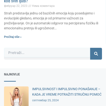
kod svih ljudi?
фебруар 22, 2023
Нема коментара
Strah predstavlja jednu od bazičnih emocija koju posedujemo i
evolucijski gledano, emocija je od primarne važnosti za
preživljavanje. On je automatski odgovor na percipiranu fizičku ili
emocionalnu pretnju ili ugroženost…
Pročitaj više »
Претрага
NAJNOVIJE
IMPULSIVNOST I IMPULSIVNO PONAŠANJE –
KADA JE VREME POTRAŽITI STRUČNU POMOĆ
септембар 25, 2024