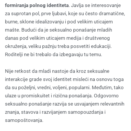
formiranja polnog identiteta
. Javlja se interesovanje
za suprotan pol, prve ljubavi, koje su često dramatične,
burne, sklone idealizovanju i pod velikim uticajem
mašte. Budući da je seksualno ponašanje mladih
danas pod velikim uticajem medija i društvenog
okruženja, veliku pažnju treba posvetiti edukaciji.
Roditelji ne bi trebalo da izbegavaju tu temu.
Nije retkost da mladi nastoje da kroz seksualne
interakcije grade svoj identitet misleći na osnovu toga
da su poželjni, vredni, voljeni, popularni. Međutim, tako
ulaze u promiskuitet i rizična ponašanja. Odgovorno
seksualno ponašanje razvija se usvajanjem relevantnih
znanja, stavova i razvijanjem samopouzdanja i
samopoštovanja.