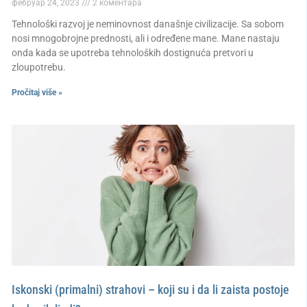
фебруар 24, 2023
2 коментара
Tehnološki razvoj je neminovnost današnje civilizacije. Sa sobom
nosi mnogobrojne prednosti, ali i određene mane. Mane nastaju
onda kada se upotreba tehnoloških dostignuća pretvori u
zloupotrebu.
Pročitaj više »
Iskonski (primalni) strahovi – koji su i da li zaista postoje