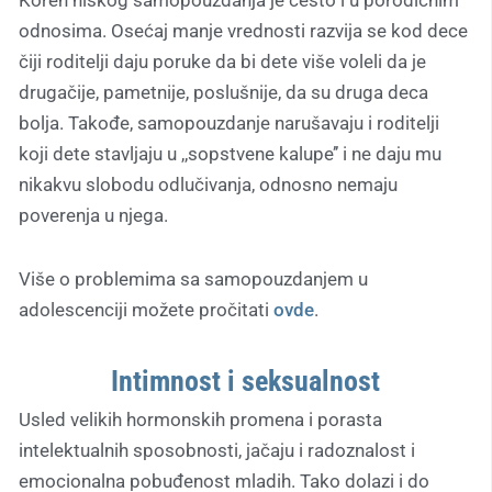
Koren niskog samopouzdanja je često i u porodičnim
odnosima. Osećaj manje vrednosti razvija se kod dece
čiji roditelji daju poruke da bi dete više voleli da je
drugačije, pametnije, poslušnije, da su druga deca
bolja. Takođe, samopouzdanje narušavaju i roditelji
koji dete stavljaju u ,,sopstvene kalupe’’ i ne daju mu
nikakvu slobodu odlučivanja, odnosno nemaju
poverenja u njega.
Više o problemima sa samopouzdanjem u
adolescenciji možete pročitati
ovde
.
Intimnost i seksualnost
Usled velikih hormonskih promena i porasta
intelektualnih sposobnosti, jačaju i radoznalost i
emocionalna pobuđenost mladih. Tako dolazi i do