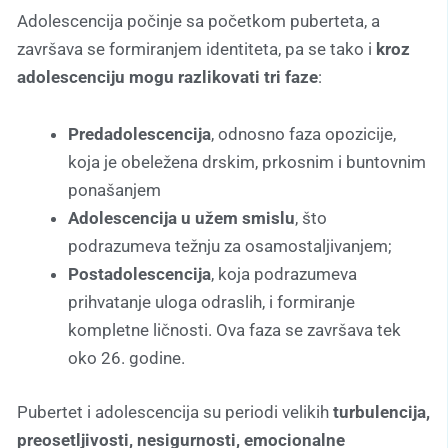
Adolescencija počinje sa početkom puberteta, a
završava se formiranjem identiteta, pa se tako i
kroz
adolescenciju mogu razlikovati tri faze
:
Predadolescencija
, odnosno faza opozicije,
koja je obeležena drskim, prkosnim i buntovnim
ponašanjem
Adolescencija u užem smislu
, što
podrazumeva težnju za osamostaljivanjem;
Postadolescencija
, koja podrazumeva
prihvatanje uloga odraslih, i formiranje
kompletne ličnosti. Ova faza se završava tek
oko 26. godine.
Pubertet i adolescencija su periodi velikih
turbulencija,
preosetljivosti, nesigurnosti, emocionalne