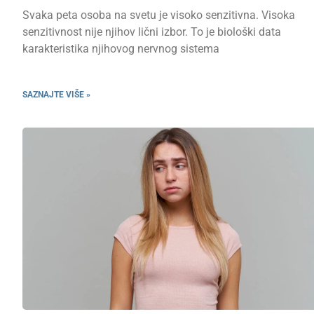
Svaka peta osoba na svetu je visoko senzitivna. Visoka
senzitivnost nije njihov lični izbor. To je biološki data
karakteristika njihovog nervnog sistema
SAZNAJTE VIŠE »