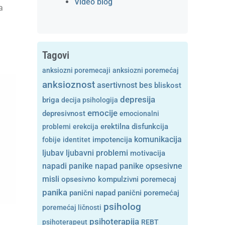
Video blog
a
Tagovi
anksiozni poremecaji
anksiozni poremećaj
anksioznost
asertivnost
bes
bliskost
depresija
briga
decija psihologija
emocije
depresivnost
emocionalni
problemi
erekcija
erektilna disfunkcija
komunikacija
fobije
identitet
impotencija
ljubavni problemi
ljubav
motivacija
opsesivne
napadi panike
napad panike
misli
opsesivno kompulzivni poremecaj
panika
panični napad
panični poremećaj
psiholog
poremećaj ličnosti
psihoterapija
psihoterapeut
REBT