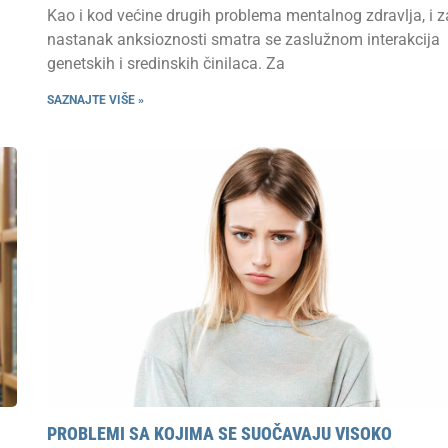
Kao i kod većine drugih problema mentalnog zdravlja, i z
nastanak anksioznosti smatra se zaslužnom interakcija
genetskih i sredinskih činilaca. Za
SAZNAJTE VIŠE »
PROBLEMI SA KOJIMA SE SUOČAVAJU VISOKO