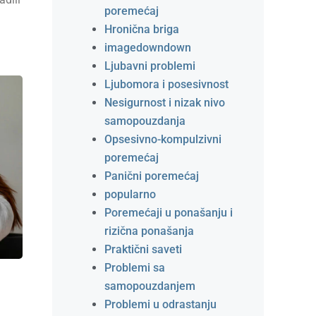
poremećaj
Hronična briga
imagedowndown
Ljubavni problemi
Ljubomora i posesivnost
Nesigurnost i nizak nivo
samopouzdanja
Opsesivno-kompulzivni
poremećaj
Panični poremećaj
popularno
Poremećaji u ponašanju i
rizična ponašanja
Praktični saveti
Problemi sa
samopouzdanjem
Problemi u odrastanju