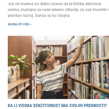
Još od malena svi dobro znamo da je fizička aktivnost
veoma značajna za naše telesno zdravlje, za naš imunitet i
pravilan razvoj. Danas su tu i brojna
SAZNAJTE VIŠE »
DA LI VISOKA SENZITIVNOST IMA SVOJIH PREDNOSTI?