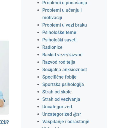
Problemi u ponašanju
Problemi u učenju i
motivaciji
Problemi u vezi braku
Psihološke teme
Psihološki saveti
Radionice
Raskid veze/razvod
Razvod roditelja
Socijalna anksioznost
Specifične fobije
Sportska psihologija
Strah od škole
Strah od vezivanja
Uncategorized
Uncategorized @sr
Vaspitanje i odrastanje
ECU?