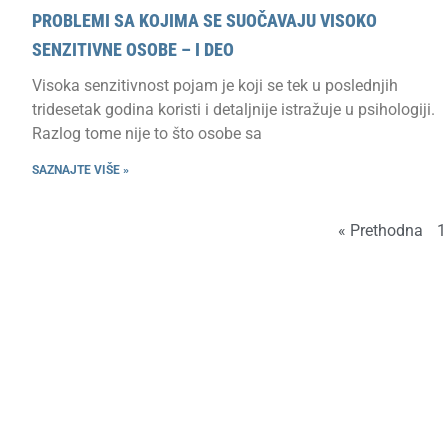
PROBLEMI SA KOJIMA SE SUOČAVAJU VISOKO
SENZITIVNE OSOBE – I DEO
Visoka senzitivnost pojam je koji se tek u poslednjih
tridesetak godina koristi i detaljnije istražuje u psihologiji.
Razlog tome nije to što osobe sa
SAZNAJTE VIŠE »
« Prethodna
1