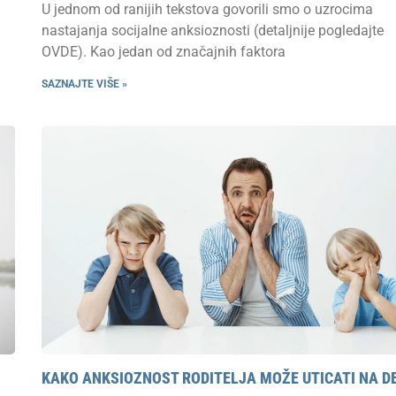
U jednom od ranijih tekstova govorili smo o uzrocima
nastajanja socijalne anksioznosti (detaljnije pogledajte
OVDE). Kao jedan od značajnih faktora
SAZNAJTE VIŠE »
KAKO ANKSIOZNOST RODITELJA MOŽE UTICATI NA D