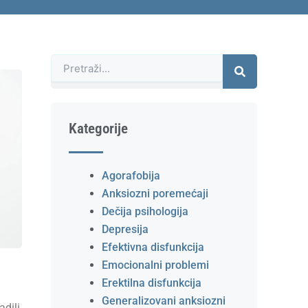
Претрага
Kategorije
Agorafobija
Anksiozni poremećaji
Dečija psihologija
Depresija
Efektivna disfunkcija
Emocionalni problemi
Erektilna disfunkcija
Generalizovani anksiozni
adili