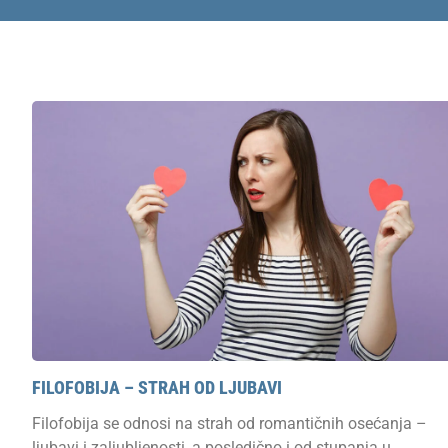
С
FILOFOBIJA – STRAH OD LJUBAVI
Filofobija se odnosi na strah od romantičnih osećanja –
ljubavi i zaljubljenosti, a posledično i od stupanja u