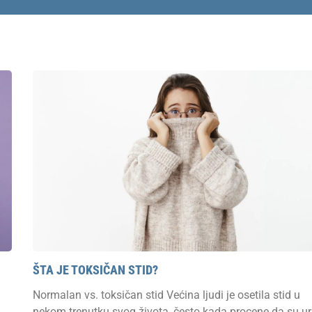
траница
Страница
Страница
Страница
Страница
ŠTA JE TOKSIČAN STID?
Normalan vs. toksičan stid Većina ljudi je osetila stid u
nekom trenutku svog života, često kada procene da su ur