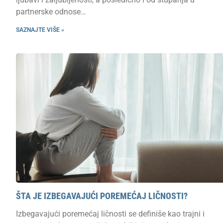
partnerske odnose…
SAZNAJTE VIŠE »
ŠTA JE IZBEGAVAJUĆI POREMEĆAJ LIČNOSTI?
Izbegavajući poremećaj ličnosti se definiše kao trajni i