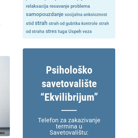
resavanje problema
relaksacija
samopouzdanje
socijalna anksioznost
strah
,
stid
strah od gubitka kontrole
strah
stres
tuga
od straha
Uspeh
veza
Psihološko
savetovalište
“Ekvilibrijum”
Telefon za zakazivanje
termina u
Savetovalištu: