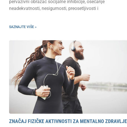
pervazivni obrazac socijalne inhibicije, osećanje
neadekvatnosti, nesigurnosti, preosetljivosti i
SAZNAJTE VIŠE »
ZNAČAJ FIZIČKE AKTIVNOSTI ZA MENTALNO ZDRAVLJE