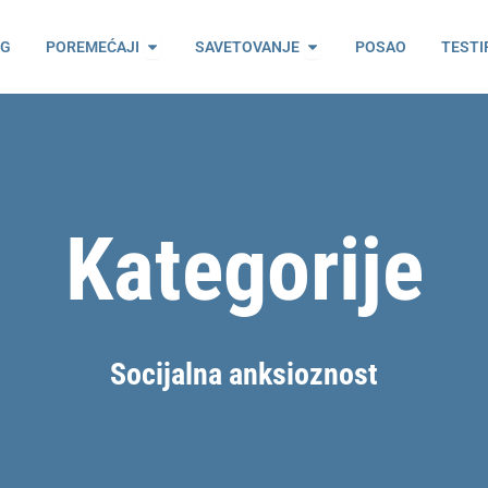
ama
Open Poremećaji
Open Savetovanje
OG
POREMEĆAJI
SAVETOVANJE
POSAO
TESTI
Kategorije
Socijalna anksioznost