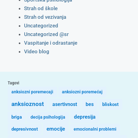
Strah od škole
Strah od vezivanja
Uncategorized
Uncategorized @sr
Vaspitanje i odrastanje
Video blog
Tagovi
anksiozni poremecaji
anksiozni poremećaj
anksioznost
asertivnost
bes
bliskost
depresija
briga
decija psihologija
emocije
depresivnost
emocionalni problemi