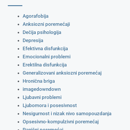
Agorafobija
Anksiozni poremećaji
Dečija psihologija
Depresija
Efektivna disfunkcija
Emocionalni problemi
Erektilna disfunkcija
Generalizovani anksiozni poremećaj
Hronična briga
imagedowndown
Ljubavni problemi
Ljubomora i posesivnost
Nesigurnost i nizak nivo samopouzdanja
Opsesivno-kompulzivni poremećaj
Panični poremećaj