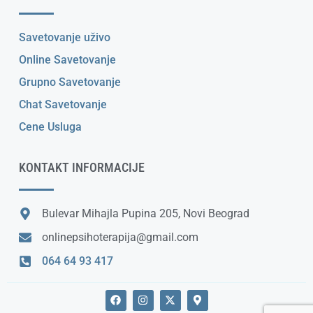
Savetovanje uživo
Online Savetovanje
Grupno Savetovanje
Chat Savetovanje
Cene Usluga
KONTAKT INFORMACIJE
Bulevar Mihajla Pupina 205, Novi Beograd
onlinepsihoterapija@gmail.com
064 64 93 417
F
I
X
M
a
n
-
a