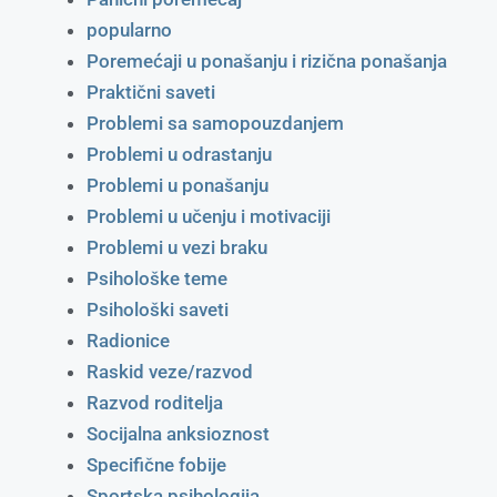
popularno
Poremećaji u ponašanju i rizična ponašanja
Praktični saveti
Problemi sa samopouzdanjem
Problemi u odrastanju
Problemi u ponašanju
Problemi u učenju i motivaciji
Problemi u vezi braku
Psihološke teme
Psihološki saveti
Radionice
Raskid veze/razvod
Razvod roditelja
Socijalna anksioznost
Specifične fobije
Sportska psihologija