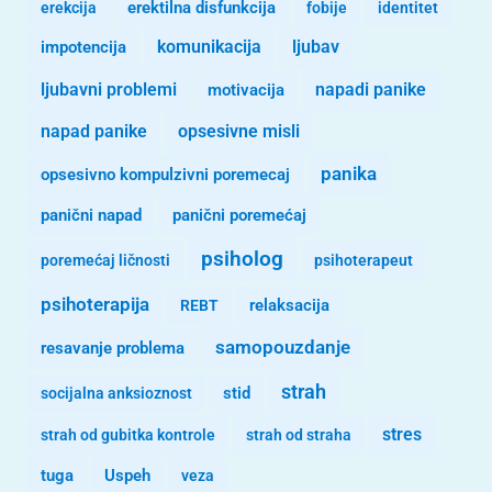
erekcija
erektilna disfunkcija
fobije
identitet
komunikacija
ljubav
impotencija
ljubavni problemi
motivacija
napadi panike
opsesivne misli
napad panike
panika
opsesivno kompulzivni poremecaj
panični napad
panični poremećaj
psiholog
poremećaj ličnosti
psihoterapeut
psihoterapija
REBT
relaksacija
samopouzdanje
resavanje problema
strah
stid
socijalna anksioznost
stres
strah od gubitka kontrole
strah od straha
tuga
Uspeh
veza