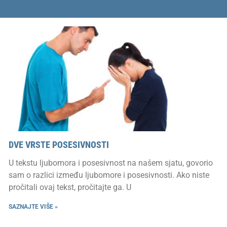
DVE VRSTE POSESIVNOSTI
U tekstu ljubomora i posesivnost na našem sjatu, govorio
sam o razlici između ljubomore i posesivnosti. Ako niste
pročitali ovaj tekst, pročitajte ga. U
SAZNAJTE VIŠE »