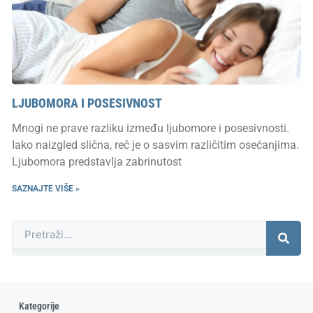
LJUBOMORA I POSESIVNOST
Mnogi ne prave razliku između ljubomore i posesivnosti.
Iako naizgled slična, reč je o sasvim različitim osećanjima.
Ljubomora predstavlja zabrinutost
SAZNAJTE VIŠE »
Претрага
Kategorije