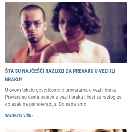
ŠTA SU NAJČEŠĆI RAZLOZI ZA PREVARU U VEZI ILI
BRAKU?
U ovom tekstu govorićemo o prevarama u vezi i braku.
Prevare su česta pojava u vezi i braku i čest su razlog za
dolazak na psihoterapiju. Do sada smo
SAZNAJTE VIŠE »