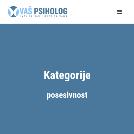
Пређи
на
садржај
Kategorije
posesivnost