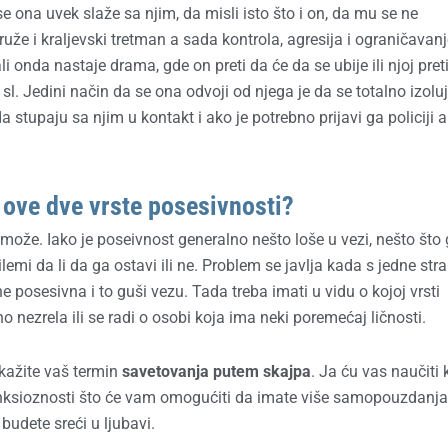
e ona uvek slaže sa njim, da misli isto što i on, da mu se ne
ruže i kraljevski tretman a sada kontrola, agresija i ograničavan
onda nastaje drama, gde on preti da će da se ubije ili njoj pret
i sl. Jedini način da se ona odvoji od njega je da se totalno izolu
a stupaju sa njim u kontakt i ako je potrebno prijavi ga policiji 
 ove dve vrste posesivnosti?
može. Iako je poseivnost generalno nešto loše u vezi, nešto što 
mi da li da ga ostavi ili ne. Problem se javlja kada s jedne str
e posesivna i to guši vezu. Tada treba imati u vidu o kojoj vrsti
o nezrela ili se radi o osobi koja ima neki poremećaj ličnosti.
akažite vaš termin
savetovanja putem skajpa
. Ja ću vas naučiti
anksioznosti što će vam omogućiti da imate više samopouzdanja
budete sreći u ljubavi.