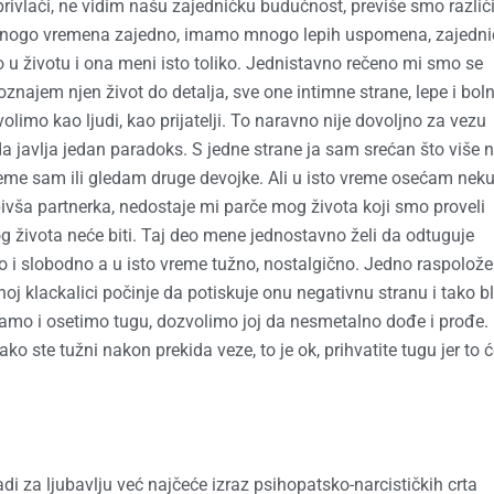
ivlači, ne vidim našu zajedničku budućnost, previše smo različit
 mnogo vremena zajedno, imamo mnogo lepih uspomena, zajedni
o u životu i ona meni isto toliko. Jednistavno rečeno mi smo se
i poznajem njen život do detalja, sve one intimne strane, lepe i boln
olimo kao ljudi, kao prijatelji. To naravno nije dovoljno za vezu
 javlja jedan paradoks. S jedne strane ja sam srećan što više 
eme sam ili gledam druge devojke. Ali u isto vreme osećam nek
bivša partnerka, nedostaje mi parče mog života koji smo proveli
g života neće biti. Taj deo mene jednostavno želi da odtuguje
o i slobodno a u isto vreme tužno, nostalgično. Jedno raspolože
j klackalici počinje da potiskuje onu negativnu stranu i tako bl
mo i osetimo tugu, dozvolimo joj da nesmetalno dođe i prođe.
ko ste tužni nakon prekida veze, to je ok, prihvatite tugu jer to 
ladi za ljubavlju već najčeće izraz psihopatsko-narcističkih crta