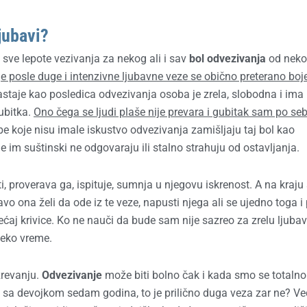
ljubavi?
sve lepote vezivanja za nekog ali i sav
bol odvezivanja
od neko
e posle duge i intenzivne ljubavne veze se obično preterano boj
staje kao posledica odvezivanja osoba je zrela, slobodna i ima 
ubitka.
Ono čega se ljudi plaše nije prevara i gubitak sam po seb
be koje nisu imale iskustvo odvezivanja zamišljaju taj bol kao
e im suštinski ne odgovaraju ili stalno strahuju od ostavljanja.
, proverava ga, ispituje, sumnja u njegovu iskrenost. A na kraju
vo ona želi da ode iz te veze, napusti njega ali se ujedno toga i 
ećaj krivice. Ko ne nauči da bude sam nije sazreo za zrelu ljubav
neko vreme.
zrevanju.
Odvezivanje
može biti bolno čak i kada smo se totalno
i sa devojkom sedam godina, to je prilično duga veza zar ne? Ve