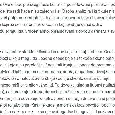
i. Ove osobe pre svega teže kontroli i posedovanju partnera u 
e, šta radi kada nisu zajedno i sl. Osoba analizira i kritikuje nje
tvari potpunu kontrolu i uticaj nad partnerom tako što će reduko
ih kojima se on / ona ne dopada i koji uviđaju da se radi o
ažu, igraju igru vruće-hladno, ograničavaju slobodu partneru a sv
z devijantne strukture ličnosti osobe koja ima taj problem. Osob
biozi
u koju mogu da upadnu osobe koje su takođe sklone patol
sobe koje nisu patološke ličnosti ali imaju sklonost da preterano
rivice. Tipičan primer je normalna, dobra, empatična devojka ko
kritikovao i omalovažavao što je kod nje stvorilo osećaj da nije
 njeno mišljenje nije važno itd. Ta devojka, gladna ljubavi nailaz
, čak preteruju u tome, donosi joj ruže i hranu na posao, šarmi
preman je da se žrtvuje, doleti avionom u drugu državu da je poseti
joj to jako prija. Kasnije kada je momak skroz osvojio i opčinio
ži a sa kim ne, koje su njene drugarice i drugovi zli i pokvareni,