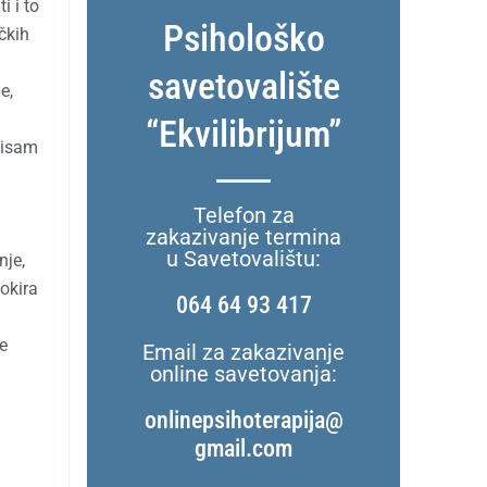
i i to
Psihološko
čkih
savetovalište
e,
“Ekvilibrijum”
nisam
u
Telefon za
zakazivanje termina
u Savetovalištu:
nje,
okira
064 64 93 417
će
Email za zakazivanje
online savetovanja:
onlinepsihoterapija@
gmail.com