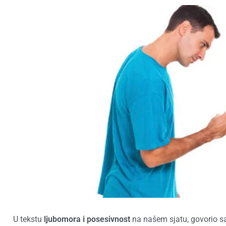
U tekstu
ljubomora i posesivnost
na našem sjatu, govorio sam