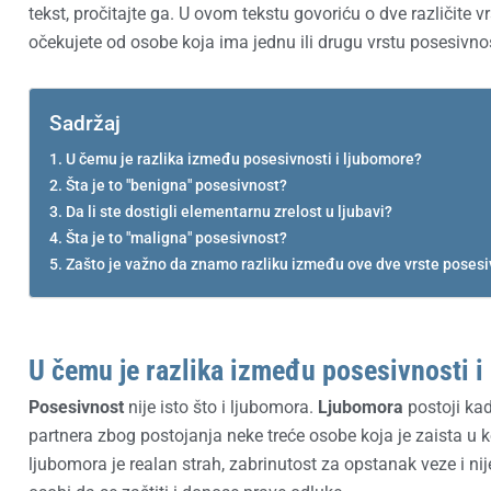
tekst, pročitajte ga. U ovom tekstu govoriću o dve različite 
očekujete od osobe koja ima jednu ili drugu vrstu posesivnos
Sadržaj
U čemu je razlika između posesivnosti i ljubomore?
Šta je to "benigna" posesivnost?
Da li ste dostigli elementarnu zrelost u ljubavi?
Šta je to "maligna" posesivnost?
Zašto je važno da znamo razliku između ove dve vrste posesi
U čemu je razlika između posesivnosti i
Posesivnost
nije isto što i ljubomora.
Ljubomora
postoji kad
partnera zbog postojanja neke treće osobe koja je zaista u 
ljubomora je realan strah, zabrinutost za opstanak veze i n