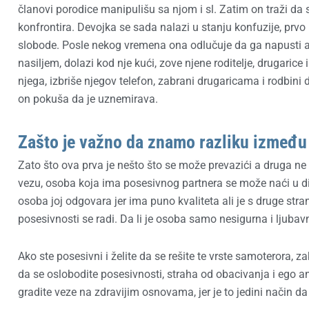
članovi porodice manipulišu sa njom i sl. Zatim on traži da s
konfrontira. Devojka se sada nalazi u stanju konfuzije, prvo 
slobode. Posle nekog vremena ona odlučuje da ga napusti ali 
nasiljem, dolazi kod nje kući, zove njene roditelje, drugarice 
njega, izbriše njegov telefon, zabrani drugaricama i rodbini d
on pokuša da je uznemirava.
Zašto je važno da znamo razliku između
Zato što ova prva je nešto što se može prevazići a druga ne 
vezu, osoba koja ima posesivnog partnera se može naći u dile
osoba joj odgovara jer ima puno kvaliteta ali je s druge stran
posesivnosti se radi. Da li je osoba samo nesigurna i ljubavn
Ako ste posesivni i želite da se rešite te vrste samoterora, z
da se oslobodite posesivnosti, straha od obacivanja i ego 
gradite veze na zdravijim osnovama, jer je to jedini način da 