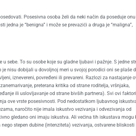
 posedovati. Posesivna osoba želi da neki način da poseduje onu
ti jedna je “benigna” i može se prevazići a druga je “maligna”,
 u sebe. To su osobe koje su gladne ljubavi i pažnje. S jedne st
 je nisu dobijali u dovoljnoj meri u svojoj porodici oni se plaše d
ljeni, iznevereni, povređeni ili prevareni. Razlozi za nastajanje 
 zanemarivanje, preterana kritika od strane roditelja, vršnjaka,
đanje ili uslovljavanje od strane bivših partnera). Svi ovi faktor
nja ove vrste posesivnosti. Pod nedostatkom ljubavnog iskustv
ama, naročito nije imala iskustvo vezivanja i odvezivanja od
tivno gledano oni imaju iskustva. Ali većina tih iskustava mogu b
go stepen dubine (intenziteta) vezivanja, ostvarene bliskosti 