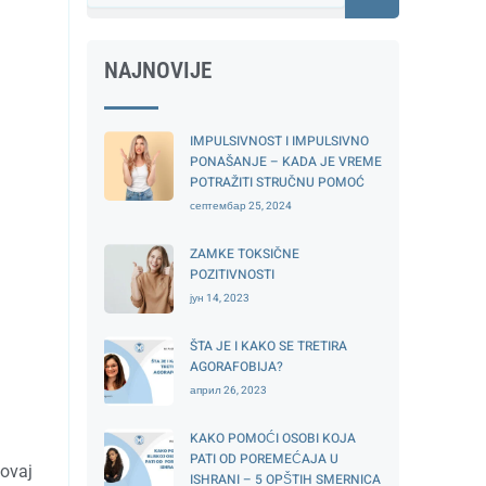
NAJNOVIJE
IMPULSIVNOST I IMPULSIVNO
PONAŠANJE – KADA JE VREME
POTRAŽITI STRUČNU POMOĆ
септембар 25, 2024
ZAMKE TOKSIČNE
POZITIVNOSTI
јун 14, 2023
ŠTA JE I KAKO SE TRETIRA
AGORAFOBIJA?
април 26, 2023
KAKO POMOĆI OSOBI KOJA
PATI OD POREMEĆAJA U
 ovaj
ISHRANI – 5 OPŠTIH SMERNICA