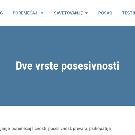
ama
Open Poremećaji
Open Savetovanje
OG
POREMEĆAJI
SAVETOVANJE
POSAO
TESTI
Dve vrste posesivnosti
ljanje
,
poremećaj ličnosti
,
posesivnost
,
prevara
,
psihopatija