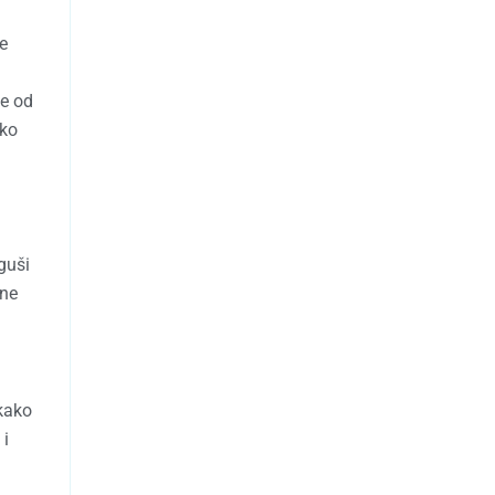
je
i
je od
ako
guši
ane
 kako
 i