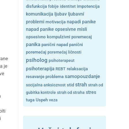
disfunkcija
fobije
identitet
impotencija
ljubavni
komunikacija
ljubav
problemi
motivacija
napadi panike
opsesivne misli
napad panike
opsesivno kompulzivni poremecaj
panika
panični napad
panični
poremećaj
poremećaj ličnosti
rane
psiholog
psihoterapeut
a je
psihoterapija
REBT
relaksacija
ove
samopouzdanje
resavanje problema
strah
stid
socijalna anksioznost
strah od
i
stres
gubitka kontrole
strah od straha
a
tuga
Uspeh
veza
iti
i