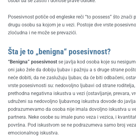
osobi da se zaštiti i donose prave odluke.
Posesivnost potiče od engleske reči “to possess” što znači
drugu osobu sa kojom je u vezi. Postoje dve vrste posesivnos
zloćudna i ne može se prevazići.
Šta je to „benigna“ posesivnost?
“Benigna” posesivnost
se javlja kod osoba koje su nesigurne
oni jako žele da dobiju ljubav i pažnju a s druge strane pošto
neće dobiti, da ne zaslužuju ljubav, da će biti odbačeni, ostav
vrste posesivnosti su: nedovoljno ljubavi od strane roditelja,
prethodna negativna iskustva u vezi (ostavljanje, prevara, vre
udruženi sa nedovoljno ljubavnog iskustva dovode do javlja
podrazumevamo da osoba nije imala dovoljno iskustva u vez
partnera. Neke osobe su imale puno veza i vezica, i kvantita
površna. Pod iskustvom se ne podrazumeva samo broj veza ne
emocionalnog iskustva.