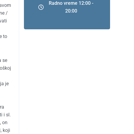
Radno vreme 12:00 -
pravom
20:00
ne /
vati
e to
a se
oškoj
ja je
i
ra
 i sl.
, on
 koji