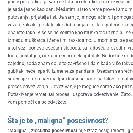
posle pet godina ja sam se totalno ohladio, ona me više ne pr
je sada jasno kao dan. Međutim u isto vreme proveli smo
putovanja, prijatelja i sl. Ja sam joj mnogo učinio i pomoga
vezali, zbližili i postali jako dobri prijatelji. Ja u potpunost
ona isto tako. Više se ne volimo kao muškarac i žena ali se v
između muškarca i žene i mi raskidamo. U mom srcu se sada
u toj vezi, ponovo osećam slobodu, sa radošću provodim vr
tugu, nostalgiju, neku prazninu, neki gubitak. Nedostaje mi 
zajedno, sada znam da je to završeno i da nikada više takvo
gubitak, neće ispariti iz mene za par dana. Osećam se srećn
smenjuje drugo. Većina ljudi kada se nađe na takvoj emotivno
proces odvezivanja. Odvezivanje je moguće samo ako prizna
Potiskivanje remeti taj proces i usporava odvezivanje. Zato, a
vam pomoći da se odvežete.
Šta je to „maligna“ posesivnost?
“Maligna”, zloćudna posesivnost
nije izraz nesigurnosti i g