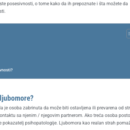
vrste posesivnosti, o tome kako da ih prepoznate i šta možete da
ti.
vnosti?
 ljubomore?
a je osoba zabrinuta da može biti ostavljena ili prevarena od st
kontaktu sa njenim / njegovim partnerom. Ako treća osoba postoj
ije pokazatelj psihopatologije. Ljubomora kao realan strah poma