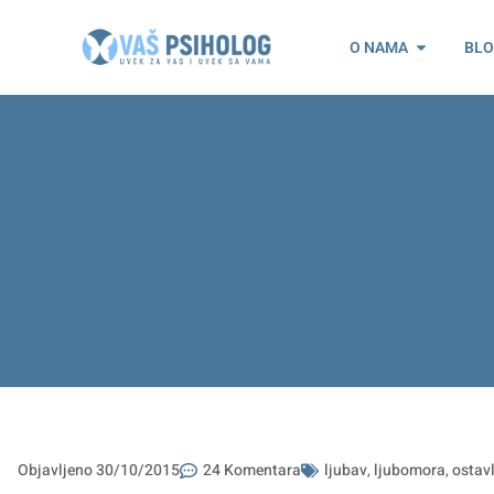
Пређи
Open O n
на
O NAMA
BL
садржај
Objavljeno
30/10/2015
24 Komentara
ljubav
,
ljubomora
,
ostav