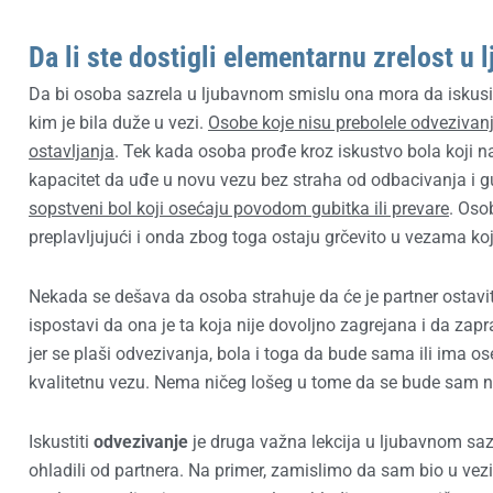
Da li ste dostigli elementarnu zrelost u 
Da bi osoba sazrela u ljubavnom smislu ona mora da iskusi 
kim je bila duže u vezi.
Osobe koje nisu prebolele odvezivanj
ostavljanja
. Tek kada osoba prođe kroz iskustvo bola koji na
kapacitet da uđe u novu vezu bez straha od odbacivanja i g
sopstveni bol koji osećaju povodom gubitka ili prevare
. Oso
preplavljujući i onda zbog toga ostaju grčevito u vezama koj
Nekada se dešava da osoba strahuje da će je partner ostaviti
ispostavi da ona je ta koja nije dovoljno zagrejana i da zapra
jer se plaši odvezivanja, bola i toga da bude sama ili ima os
kvalitetnu vezu. Nema ničeg lošeg u tome da se bude sam 
Iskustiti
odvezivanje
je druga važna lekcija u ljubavnom sa
ohladili od partnera. Na primer, zamislimo da sam bio u vez