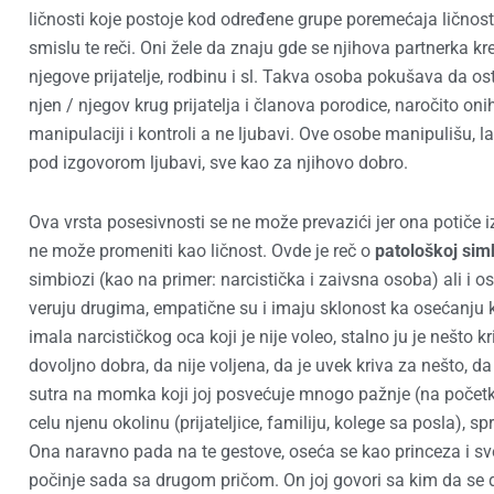
ličnosti koje postoje kod određene grupe poremećaja ličnost
smislu te reči. Oni žele da znaju gde se njihova partnerka kreć
njegove prijatelje, rodbinu i sl. Takva osoba pokušava da os
njen / njegov krug prijatelja i članova porodice, naročito on
manipulaciji i kontroli a ne ljubavi. Ove osobe manipulišu, l
pod izgovorom ljubavi, sve kao za njihovo dobro.
Ova vrsta posesivnosti se ne može prevazići jer ona potiče i
ne može promeniti kao ličnost. Ovde je reč o
patološkoj sim
simbiozi (kao na primer: narcistička i zaivsna osoba) ali i o
veruju drugima, empatične su i imaju sklonost ka osećanju k
imala narcističkog oca koji je nije voleo, stalno ju je nešto 
dovoljno dobra, da nije voljena, da je uvek kriva za nešto, da
sutra na momka koji joj posvećuje mnogo pažnje (na početku)
celu njenu okolinu (prijateljice, familiju, kolege sa posla), s
Ona naravno pada na te gestove, oseća se kao princeza i sve 
počinje sada sa drugom pričom. On joj govori sa kim da se dru