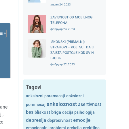
април 24, 2023
ZAVISNOST OD MOBILNOG
TELEFONA
фебруар 24, 2023
ISKONSKI (PRIMALNI)
STRAHOVI – KOJI SU I DA LI
ZAISTA POSTOJE KOD SVIH
LJUDI?
фебруар 22, 2023
Tagovi
anksiozni poremecaji
anksiozni
anksioznost
asertivnost
poremećaj
rane
bes
bliskost
briga
decija psihologija
i,
depresija
emocije
depresivnost
že
emocionalni problemi
erekcija
erektilna