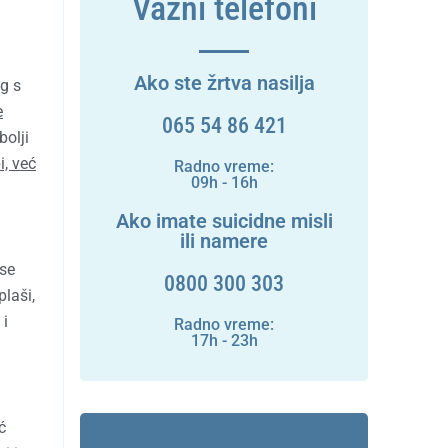
Važni telefoni
Ako ste žrtva nasilja
g s
e
065 54 86 421
bolji
i, već
Radno vreme:
09h - 16h
Ako imate suicidne misli
ili namere
 se
0800 300 303
plaši,
 i
Radno vreme:
17h - 23h
ć