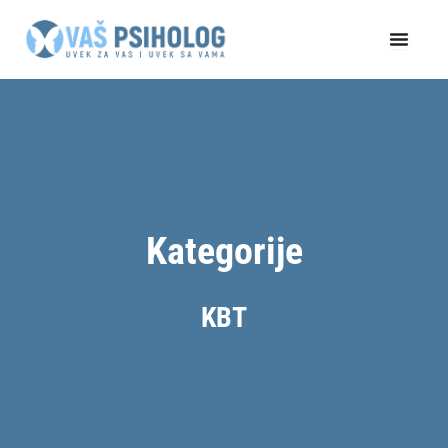
Пређи
на
садржај
Kategorije
KBT