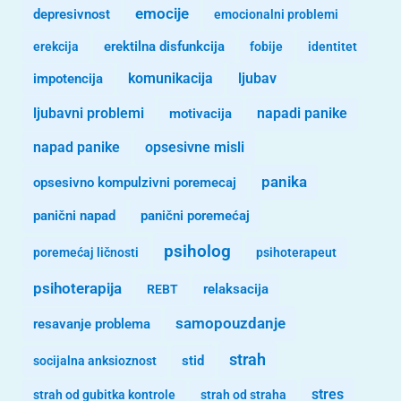
emocije
depresivnost
emocionalni problemi
erekcija
erektilna disfunkcija
fobije
identitet
komunikacija
ljubav
impotencija
ljubavni problemi
motivacija
napadi panike
opsesivne misli
napad panike
panika
opsesivno kompulzivni poremecaj
panični napad
panični poremećaj
psiholog
poremećaj ličnosti
psihoterapeut
psihoterapija
REBT
relaksacija
samopouzdanje
resavanje problema
strah
stid
socijalna anksioznost
stres
strah od gubitka kontrole
strah od straha