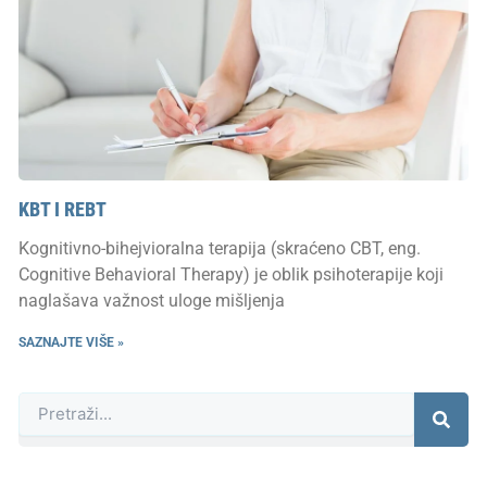
KBT I REBT
Kognitivno-bihejvioralna terapija (skraćeno CBT, eng.
Cognitive Behavioral Therapy) je oblik psihoterapije koji
naglašava važnost uloge mišljenja
SAZNAJTE VIŠE »
Претрага