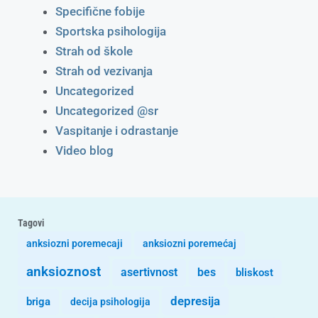
Specifične fobije
Sportska psihologija
Strah od škole
Strah od vezivanja
Uncategorized
Uncategorized @sr
Vaspitanje i odrastanje
Video blog
Tagovi
anksiozni poremecaji
anksiozni poremećaj
anksioznost
asertivnost
bes
bliskost
depresija
briga
decija psihologija