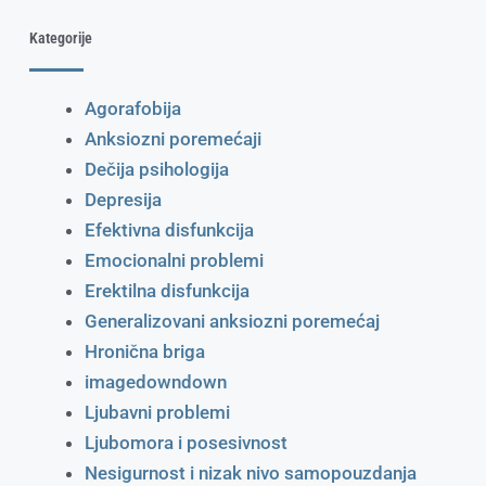
Kategorije
Agorafobija
Anksiozni poremećaji
Dečija psihologija
Depresija
Efektivna disfunkcija
Emocionalni problemi
Erektilna disfunkcija
Generalizovani anksiozni poremećaj
Hronična briga
imagedowndown
Ljubavni problemi
Ljubomora i posesivnost
Nesigurnost i nizak nivo samopouzdanja