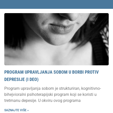
PROGRAM UPRAVLJANJA SOBOM U BORBI PROTIV
DEPRESIJE (I DEO)
Program upravljanja sobom je strukturiran, kognitivno-
bihejvioralni psihoterapijski program koji se koristi u
tretmanu depesije. U okviru ovog programa
SAZNAJTE VIŠE »