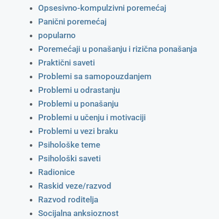
Opsesivno-kompulzivni poremećaj
Panični poremećaj
popularno
Poremećaji u ponašanju i rizična ponašanja
Praktični saveti
Problemi sa samopouzdanjem
Problemi u odrastanju
Problemi u ponašanju
Problemi u učenju i motivaciji
Problemi u vezi braku
Psihološke teme
Psihološki saveti
Radionice
Raskid veze/razvod
Razvod roditelja
Socijalna anksioznost