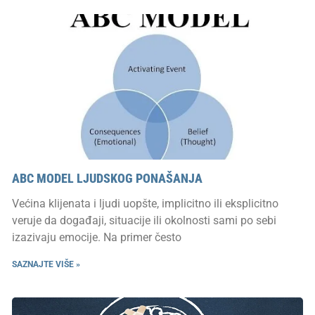
ABC MODEL LJUDSKOG PONAŠANJA
Većina klijenata i ljudi uopšte, implicitno ili eksplicitno
veruje da događaji, situacije ili okolnosti sami po sebi
izazivaju emocije. Na primer često
SAZNAJTE VIŠE »