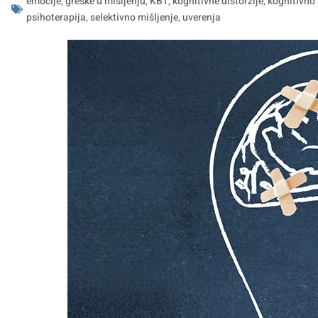
emocije
,
greške u mišljenju
,
KBT
,
kognitivne distorzije
,
kognitivno 
psihoterapija
,
selektivno mišljenje
,
uverenja