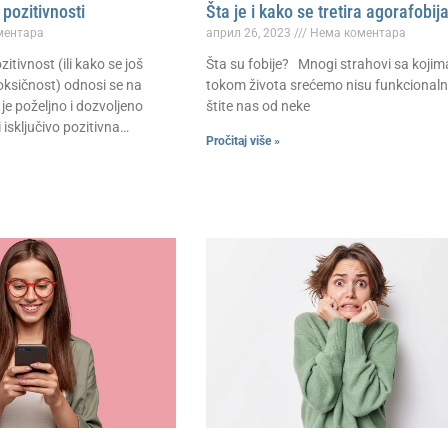
pozitivnosti
Šta je i kako se tretira agorafobij
ментара
април 26, 2023
Нема коментара
itivnost (ili kako se još
Šta su fobije? Mnogi strahovi sa kojim
oksičnost) odnosi se na
tokom života srećemo nisu funkcionalni
je poželjno i dozvoljeno
štite nas od neke
 isključivo pozitivna…
Pročitaj više »