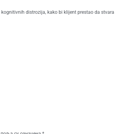
kognitivnih distrozija, kako bi klijent prestao da stvara
 поља су означена
*