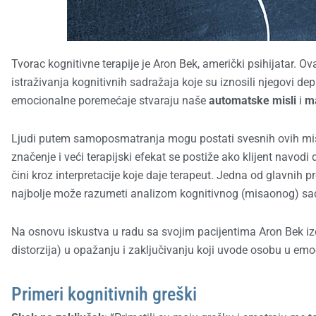
Tvorac kognitivne terapije je Aron Bek, američki psihijatar. O
istraživanja kognitivnih sadražaja koje su iznosili njegovi d
emocionalne poremećaje stvaraju naše
automatske misli
i
ma
Ljudi putem samoposmatranja mogu postati svesnih ovih misli 
značenje i veći terapijski efekat se postiže ako klijent navo
čini kroz interpretacije koje daje terapeut. Jedna od glavnih 
najbolje može razumeti analizom kognitivnog (misaonog) sadrža
Na osnovu iskustva u radu sa svojim pacijentima Aron Bek izdv
distorzija) u opažanju i zaključivanju koji uvode osobu u em
Primeri kognitivnih greški