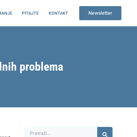
Newsletter
RANJE
PITAJTE
KONTAKT
lnih problema
Претрага