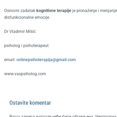
Osnovni zadatak
kognitivne terapije
je pronaženje i menjanje 
disfunkcionalne emocije.
Dr Vladimir Mišić
psiholog i psihoterapeut
email:
onlinepsihoterapija@gmail.com
www.vaspsiholog.com
Ostavite komentar
Ваша адреса е-поште неће бити објављена.
Неопходна