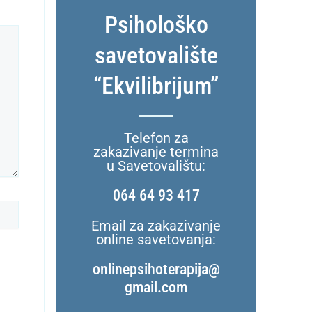
Psihološko
savetovalište
“Ekvilibrijum”
Telefon za
zakazivanje termina
u Savetovalištu:
064 64 93 417
Email za zakazivanje
online savetovanja:
onlinepsihoterapija@
gmail.com