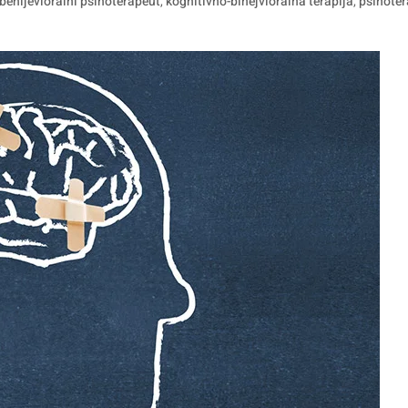
behijevioralni psihoterapeut
,
kognitivno-bihejvioralna terapija
,
psihote