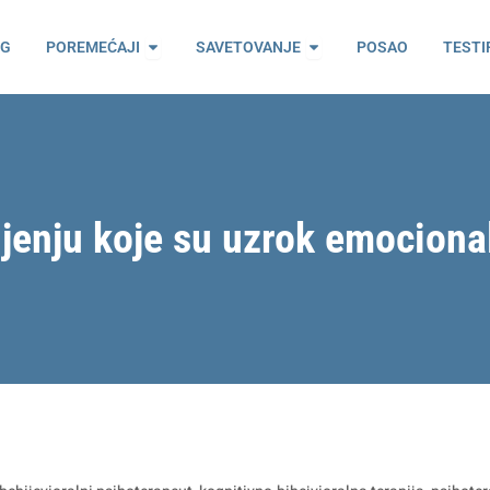
ama
Open Poremećaji
Open Savetovanje
OG
POREMEĆAJI
SAVETOVANJE
POSAO
TESTI
ljenju koje su uzrok emociona