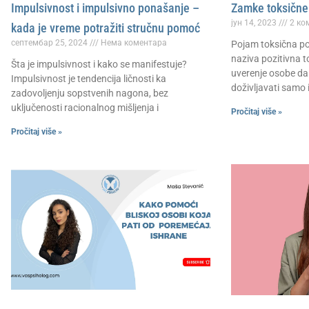
Impulsivnost i impulsivno ponašanje –
Zamke toksične 
јун 14, 2023
2 ко
kada je vreme potražiti stručnu pomoć
септембар 25, 2024
Нема коментара
Pojam toksična poz
naziva pozitivna t
Šta je impulsivnost i kako se manifestuje?
uverenje osobe da 
Impulsivnost je tendencija ličnosti ka
doživljavati samo i
zadovoljenju sopstvenih nagona, bez
uključenosti racionalnog mišljenja i
Pročitaj više »
Pročitaj više »