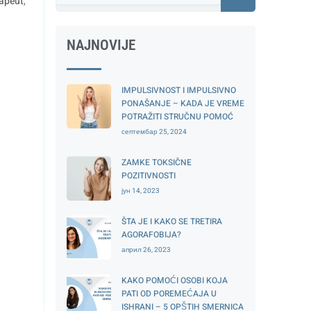
rapeut
,
NAJNOVIJE
IMPULSIVNOST I IMPULSIVNO
PONAŠANJE – KADA JE VREME
POTRAŽITI STRUČNU POMOĆ
септембар 25, 2024
ZAMKE TOKSIČNE
POZITIVNOSTI
јун 14, 2023
ŠTA JE I KAKO SE TRETIRA
AGORAFOBIJA?
април 26, 2023
KAKO POMOĆI OSOBI KOJA
PATI OD POREMEĆAJA U
ISHRANI – 5 OPŠTIH SMERNICA