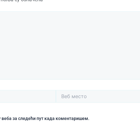
Веб
место
чу веба за следећи пут када коментаришем.