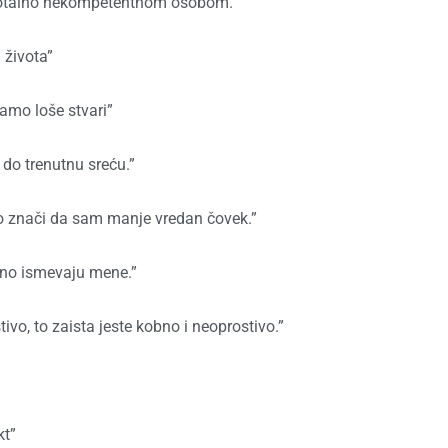
e totalno nekompetentnom osobom.”
 života”
amo loše stvari”
 do trenutnu sreću.”
o znači da sam manje vredan čovek.”
urno ismevaju mene.”
ivo, to zaista jeste kobno i neoprostivo.”
kt”