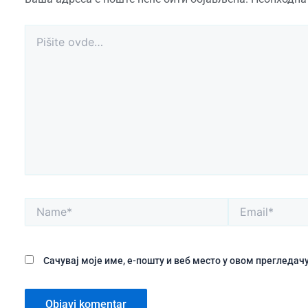
Pišite
ovde…
Name*
Email*
Сачувај моје име, е-пошту и веб место у овом прегледа