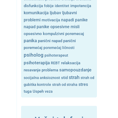
disfunkcija
fobije
identitet
impotencija
ljubavni
komunikacija
ljubav
problemi
motivacija
napadi panike
opsesivne misli
napad panike
opsesivno kompulzivni poremecaj
panika
panični napad
panični
poremećaj
poremećaj ličnosti
psiholog
psihoterapeut
psihoterapija
REBT
relaksacija
samopouzdanje
resavanje problema
strah
stid
socijalna anksioznost
strah od
stres
gubitka kontrole
strah od straha
tuga
Uspeh
veza