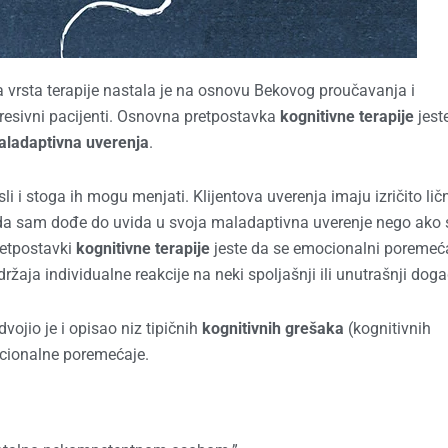
va vrsta terapije nastala je na osnovu Bekovog proučavanja i
epresivni pacijenti. Osnovna pretpostavka
kognitivne terapije
jest
ladaptivna uverenja
.
i stoga ih mogu menjati. Klijentova uverenja imaju izričito lič
di da sam dođe do uvida u svoja maladaptivna uverenje nego ako 
pretpostavki
kognitivne terapije
jeste da se emocionalni poremeć
ja individualne reakcije na neki spoljašnji ili unutrašnji doga
ojio je i opisao niz tipičnih
kognitivnih grešaka
(kognitivnih
ocionalne poremećaje.