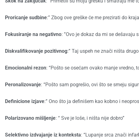
Skok na zaključak
: “Primetili su moju grešku i smatraju m
Proricanje sudbine
:” Zbog ove greške će me prezirati do kraja
Fokusiranje na negativno
: ”Ovo je dokaz da mi se dešavaju s
Diskvalifikovanje pozitivnog
:” Taj uspeh ne znači ništa drugo
Emocionalni rezon
: “Pošto se osećam ovako manje vredno, t
Peronalizovanje
: “Pošto sam pogrešio, ovi što se smeju sig
Definicione izjave
:” Ono što ja definišem kao kobno i neoprost
Polarizovano mišljenje
: “ Sve je loše, i ništa nije dobro”
Selektivno izdvajanje iz konteksta
: “Lupanje srca znači infar