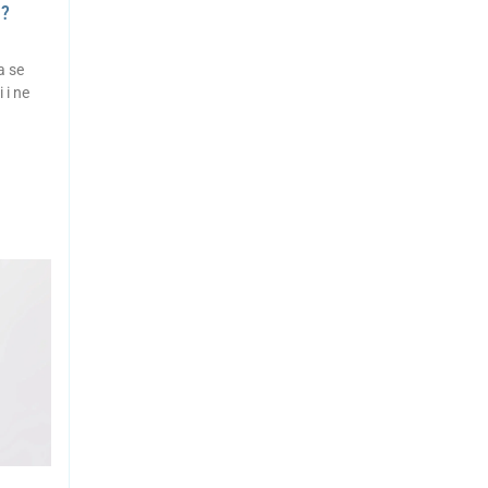
a?
a se
 i ne