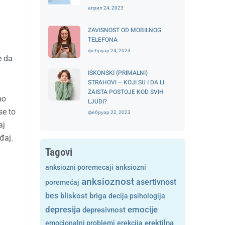
април 24, 2023
ZAVISNOST OD MOBILNOG
TELEFONA
фебруар 24, 2023
e da
ISKONSKI (PRIMALNI)
STRAHOVI – KOJI SU I DA LI
ZAISTA POSTOJE KOD SVIH
no
LJUDI?
se to
фебруар 22, 2023
aj
đaj.
Tagovi
anksiozni poremecaji
anksiozni
anksioznost
asertivnost
poremećaj
bes
bliskost
briga
decija psihologija
depresija
emocije
depresivnost
emocionalni problemi
erekcija
erektilna