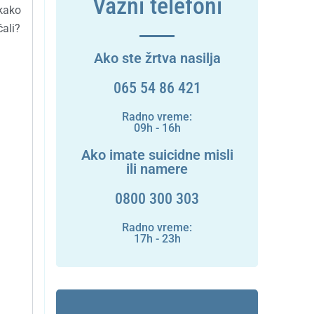
Važni telefoni
kako
ćali?
Ako ste žrtva nasilja
065 54 86 421
Radno vreme:
09h - 16h
Ako imate suicidne misli
ili namere
0800 300 303
Radno vreme:
17h - 23h