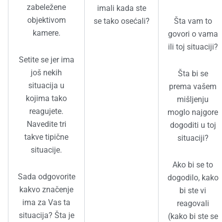
zabeležene
imali kada ste
objektivom
se tako osećali?
Šta vam to
kamere.
govori o vama
ili toj situaciji?
Setite se jer ima
još nekih
Šta bi se
situacija u
prema vašem
kojima tako
mišljenju
reagujete.
moglo najgore
Navedite tri
dogoditi u toj
takve tipične
situaciji?
situacije.
Ako bi se to
Sada odgovorite
dogodilo, kako
kakvo značenje
bi ste vi
ima za Vas ta
reagovali
situacija? Šta je
(kako bi ste se