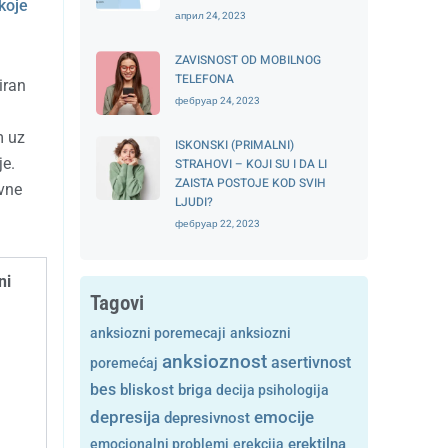
koje
април 24, 2023
ZAVISNOST OD MOBILNOG
TELEFONA
iran
фебруар 24, 2023
m uz
ISKONSKI (PRIMALNI)
je.
STRAHOVI – KOJI SU I DA LI
ZAISTA POSTOJE KOD SVIH
ivne
LJUDI?
фебруар 22, 2023
ni
Tagovi
anksiozni poremecaji
anksiozni
anksioznost
asertivnost
poremećaj
bes
bliskost
briga
decija psihologija
depresija
emocije
depresivnost
emocionalni problemi
erekcija
erektilna