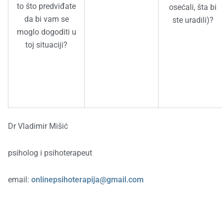
to što predviđate
osećali, šta bi
da bi vam se
ste uradili)?
moglo dogoditi u
toj situaciji?
Dr Vladimir Mišić
psiholog i psihoterapeut
email:
onlinepsihoterapija@gmail.com