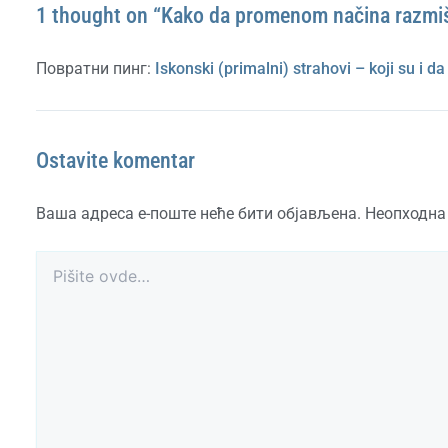
1 thought on “Kako da promenom načina razmišl
Повратни пинг:
Iskonski (primalni) strahovi – koji su i da
Ostavite komentar
Ваша адреса е-поште неће бити објављена.
Неопходна
Pišite
ovde…