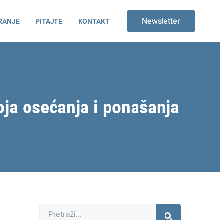
Newsletter
RANJE
PITAJTE
KONTAKT
ja osećanja i ponašanja
Претрага