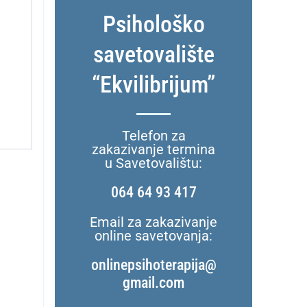
Psihološko
savetovalište
“Ekvilibrijum”
Telefon za
zakazivanje termina
u Savetovalištu:
064 64 93 417
Email za zakazivanje
online savetovanja:
onlinepsihoterapija@
gmail.com