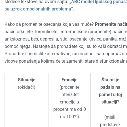
sledeće tekstove na ovom sajtu: „
ABC model ljudskog ponaš
su uzrok emocionalnih problema
“.
Kako da promenite osećanja koja vas muče?
Promenite način
način otkrijete, formulišete i reformulišete (promenite) način
anksioznost, bes, depresija, stid, osećanje krivice, panika, mr
pomoć njega. Nastojte da pronađete koji su to vaši obrazci m
Pronađite i osmislite alternativne, racionalne i samopomažuće 
vidove ponašanja kojima će te zameniti stare disfunkcionaln
Situacije
Emocije
Šta mi je
(okidači)
(procenite
padalo na
intenzitet
pamet u toj
emocije u
situaciji
?
procentima od 0
do 100%)
(misli,
predstave,