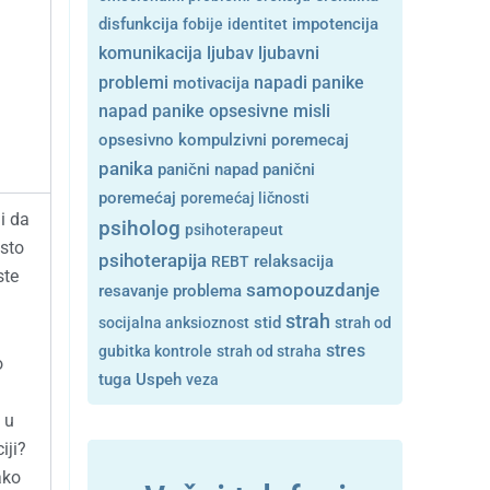
disfunkcija
fobije
identitet
impotencija
ljubavni
komunikacija
ljubav
problemi
motivacija
napadi panike
opsesivne misli
napad panike
opsesivno kompulzivni poremecaj
panika
panični napad
panični
poremećaj
poremećaj ličnosti
i da
psiholog
psihoterapeut
sto
psihoterapija
REBT
relaksacija
ste
samopouzdanje
resavanje problema
strah
stid
socijalna anksioznost
strah od
stres
gubitka kontrole
strah od straha
o
tuga
Uspeh
veza
 u
iji?
ako