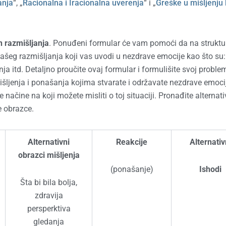
anja
“, „
Racionalna i Iracionalna uverenja
“ i „
Greške u mišljenju 
 razmišljanja
. Ponuđeni formular će vam pomoći da na struktu
 vašeg razmišljanja koji vas uvodi u nezdrave emocije kao što su:
žnja itd. Detaljno proučite ovaj formular i formulišite svoj proble
išljenja i ponašanja kojima stvarate i održavate nezdrave emoci
načine na koji možete misliti o toj situaciji. Pronađite alternat
e obrazce.
Alternativni
Reakcije
Alternativ
obrazci mišljenja
(ponašanje)
Ishodi
Šta bi bila bolja,
zdravija
persperktiva
gledanja