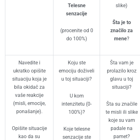
Telesne
slike)
senzacije
Šta je to
(procenite od 0
značilo za
do 100%)
mene
?
Navedite i
Koju ste
Šta vam je
ukratko opišite
emociju doživeli
prolazilo kroz
situaciju koja je
u toj situaciji?
glavu u toj
bila okidač za
situaciji?
vaše reakcije
U kom
(misli, emocije,
intenzitetu (0-
Šta su značile
ponašanje).
100%)?
te misli ili slike
koje su vam
Opišite situacije
padale na
Koje telesne
kao da su
pamet?
senzacije ste