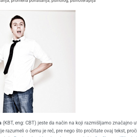
ćanja
,
promena ponašanja
,
psiholog
,
psihoterapija
ja
(KBT, eng: CBT) jeste da način na koji razmišljamo značajno ut
 razumeli o čemu je reč, pre nego što pročitate ovaj tekst, proči