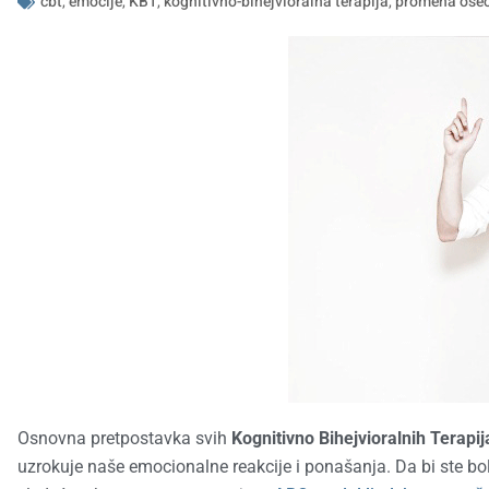
cbt
,
emocije
,
KBT
,
kognitivno-bihejvioralna terapija
,
promena ose
Osnovna pretpostavka svih
Kognitivno Bihejvioralnih Terapi
uzrokuje naše emocionalne reakcije i ponašanja. Da bi ste bolje