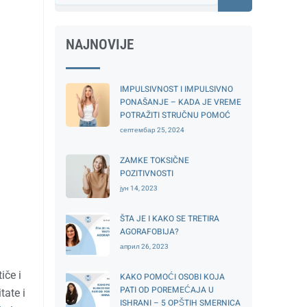
NAJNOVIJE
IMPULSIVNOST I IMPULSIVNO
PONAŠANJE – KADA JE VREME
POTRAŽITI STRUČNU POMOĆ
септембар 25, 2024
ZAMKE TOKSIČNE
POZITIVNOSTI
јун 14, 2023
ŠTA JE I KAKO SE TRETIRA
AGORAFOBIJA?
април 26, 2023
iče i
KAKO POMOĆI OSOBI KOJA
PATI OD POREMEĆAJA U
tate i
ISHRANI – 5 OPŠTIH SMERNICA