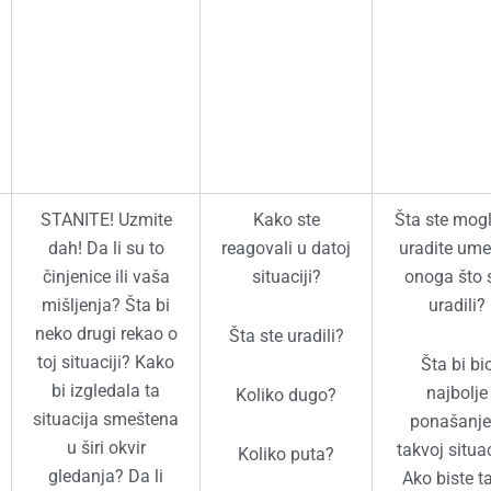
STANITE! Uzmite
Kako ste
Šta ste mogl
dah! Da li su to
reagovali u datoj
uradite ume
činjenice ili vaša
situaciji?
onoga što 
mišljenja? Šta bi
uradili?
neko drugi rekao o
Šta ste uradili?
toj situaciji? Kako
Šta bi bi
bi izgledala ta
najbolje
Koliko dugo?
situacija smeštena
ponašanje
u širi okvir
takvoj situac
Koliko puta?
gledanja? Da li
Ako biste t