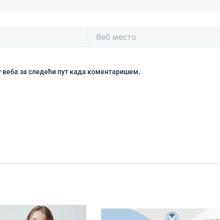
Веб
место
чу веба за следећи пут када коментаришем.