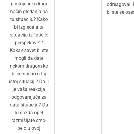
postoji neki drugi
odreagovali 
način gledanja na
bi ste se ose
tu situaciju? Kako
bi izgledala ta
situacija iz “ptičije
perspektive“?
Kakav savet bi ste
mogli da date
nekom drugom ko
bi se našao u toj
istoj situaciji? Da li
je vaša reakcija
odgovarajuća za
datu situaciju? Da
li možda opet
razmišljate crno-
belo u ovoj