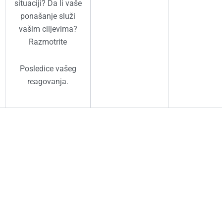
situaciji? Da li vaše
ponašanje služi
vašim ciljevima?
Razmotrite
Posledice vašeg
reagovanja.