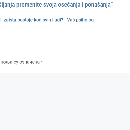
janja promenite svoja osećanja i ponašanja”
 li zaista postoje kod svih ljudi? - Vaš psiholog
 поља су означена
*