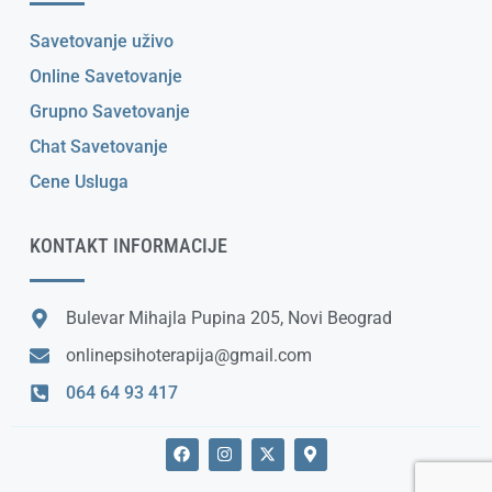
Savetovanje uživo
Online Savetovanje
Grupno Savetovanje
Chat Savetovanje
Cene Usluga
KONTAKT INFORMACIJE
Bulevar Mihajla Pupina 205, Novi Beograd
onlinepsihoterapija@gmail.com
064 64 93 417
F
I
X
M
a
n
-
a
c
s
t
p