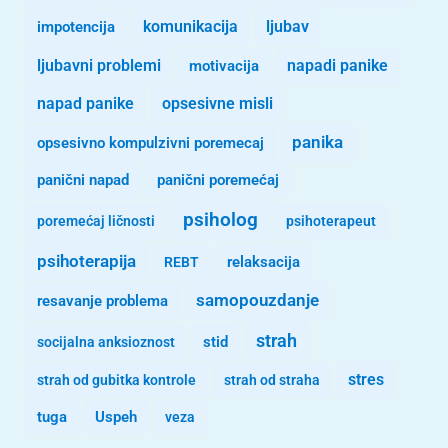
komunikacija
ljubav
impotencija
ljubavni problemi
motivacija
napadi panike
opsesivne misli
napad panike
panika
opsesivno kompulzivni poremecaj
panični napad
panični poremećaj
psiholog
poremećaj ličnosti
psihoterapeut
psihoterapija
REBT
relaksacija
samopouzdanje
resavanje problema
strah
stid
socijalna anksioznost
stres
strah od gubitka kontrole
strah od straha
tuga
Uspeh
veza