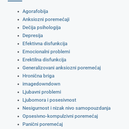
Agorafobija
Anksiozni poremećaji
Dečija psihologija
Depresija
Efektivna disfunkcija
Emocionalni problemi
Erektilna disfunkcija
Generalizovani anksiozni poremećaj
Hronična briga
imagedowndown
Ljubavni problemi
Ljubomora i posesivnost
Nesigurnost i nizak nivo samopouzdanja
Opsesivno-kompulzivni poremećaj
Panični poremećaj