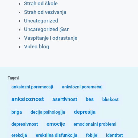
Strah od škole
Strah od vezivanja
Uncategorized
Uncategorized @sr
Vaspitanje i odrastanje
Video blog
Tagovi
anksiozni poremecaji
anksiozni poremećaj
anksioznost
asertivnost
bes
bliskost
depresija
briga
decija psihologija
emocije
depresivnost
emocionalni problemi
erekcija
erektilna disfunkcija
fobije
identitet