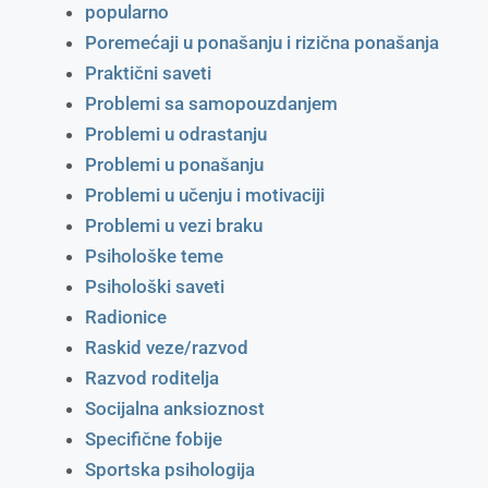
popularno
Poremećaji u ponašanju i rizična ponašanja
Praktični saveti
Problemi sa samopouzdanjem
Problemi u odrastanju
Problemi u ponašanju
Problemi u učenju i motivaciji
Problemi u vezi braku
Psihološke teme
Psihološki saveti
Radionice
Raskid veze/razvod
Razvod roditelja
Socijalna anksioznost
Specifične fobije
Sportska psihologija