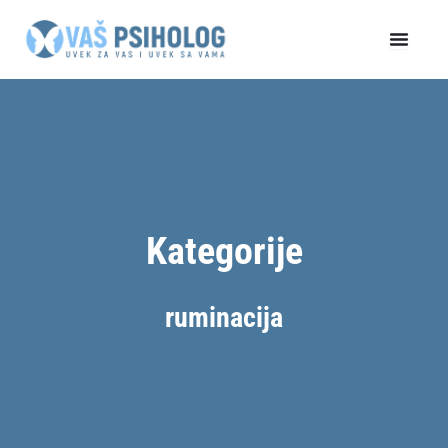
Пређи
на
садржај
Kategorije
ruminacija