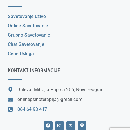
Savetovanje uživo
Online Savetovanje
Grupno Savetovanje
Chat Savetovanje
Cene Usluga
KONTAKT INFORMACIJE
Bulevar Mihajla Pupina 205, Novi Beograd
onlinepsihoterapija@gmail.com
064 64 93 417
F
I
X
M
a
n
-
a