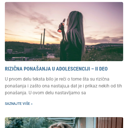
RIZIČNA PONAŠANJA U ADOLESCENCIJI – II DEO
U prvom delu teksta bilo je reči o tome šta su rizična
ponašanja i zašto ona nastaju,a dat je i prikaz nekih od tih
ponašanja. U ovom delu nastavljamo sa
SAZNAJTE VIŠE »