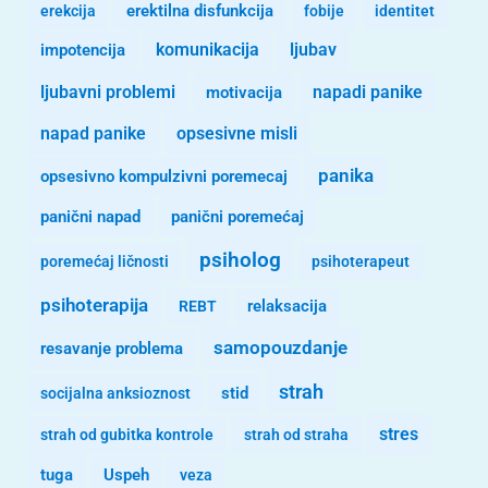
erekcija
erektilna disfunkcija
fobije
identitet
komunikacija
ljubav
impotencija
ljubavni problemi
motivacija
napadi panike
opsesivne misli
napad panike
panika
opsesivno kompulzivni poremecaj
panični napad
panični poremećaj
psiholog
poremećaj ličnosti
psihoterapeut
psihoterapija
REBT
relaksacija
samopouzdanje
resavanje problema
strah
stid
socijalna anksioznost
stres
strah od gubitka kontrole
strah od straha
tuga
Uspeh
veza