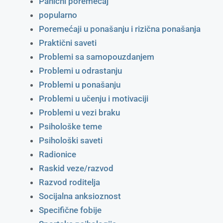
Panični poremećaj
popularno
Poremećaji u ponašanju i rizična ponašanja
Praktični saveti
Problemi sa samopouzdanjem
Problemi u odrastanju
Problemi u ponašanju
Problemi u učenju i motivaciji
Problemi u vezi braku
Psihološke teme
Psihološki saveti
Radionice
Raskid veze/razvod
Razvod roditelja
Socijalna anksioznost
Specifične fobije