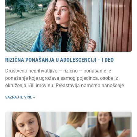
RIZIČNA PONAŠANJA U ADOLESCENCIJI – I DEO
Društveno neprihvatljivo – rizično – ponašanje je
ponašanje koje ugrožava samog pojedinca, osobe iz
okruženja i/ili imovinu. Predstavlja namerno nanošenje
SAZNAJTE VIŠE »