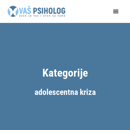
Пређи
на
садржај
Kategorije
adolescentna kriza