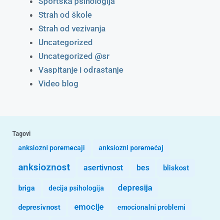
Sportska psihologija
Strah od škole
Strah od vezivanja
Uncategorized
Uncategorized @sr
Vaspitanje i odrastanje
Video blog
Tagovi
anksiozni poremecaji
anksiozni poremećaj
anksioznost
asertivnost
bes
bliskost
depresija
briga
decija psihologija
emocije
depresivnost
emocionalni problemi