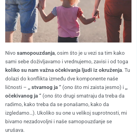
Nivo
samopouzdanja
, osim što je u vezi sa tim kako
sami sebe doživljavamo i vrednujemo, zavisi i od toga
koliko su nam važna očekivanja ljudi iz okruženja
. Tu
dolazi do konflikta između dve komponente naše
ličnosti –
,, stvarnog ja “
(ono što mi zaista jesmo) i
,,
očekivanog ja “
(ono što drugi smatraju da treba da
radimo, kako treba da se ponašamo, kako da
izgledamo…). Ukoliko su one u velikoj suprotnosti, mi
bivamo nezadovoljni i naše samopouzdanje se
urušava.