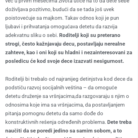
već u prvim mesecima života utiče na to da dete sebe
doživljava pozitivno, budući da se tada još uvek
poistovećuje sa majkom. Takav odnos koji je pun
ljubavi i prihvatanja omogućava detetu da razvija
adekvatnu sliku o sebi.
Roditelji koji su preterano
strogi, često kažnjavaju decu, postavljaju nerealne
zahteve, kao i oni koji su hladni i nezainteresovani za
posledicu će kod svoje dece izazvati nesigurnost.
Roditelji bi trebalo od najranijeg detinjstva kod dece da
podstiču razvoj socijalnih veština – da omoguće
detetu druženje sa vršnjacima,da razgovaraju s njim o
odnosima koje ima sa vršnjacima, da postavljanjem
pitanja pomognu detetu da samo dođe do
konstruktivnih rešenja određenih problema.
Dete treba
naučiti da se poredi jedino sa samim sobom, a to