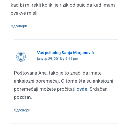
kad bi mi rekli koliki je rizik od suicida kad imam
ovakve misli
Одговори
Vaš psiholog Sanja Marjanović
јануар 29, 2018 у 9:11 pm
Poštovana Ana, tako je to znači da imate
anksiozni poremećaj. O tome šta su anksiozni
poremećaji možete pročitati
ovde
. Srdačan
pozdrav.
Одговори