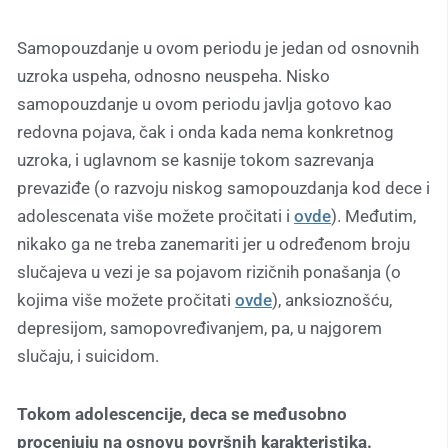
Samopouzdanje u ovom periodu je jedan od osnovnih
uzroka uspeha, odnosno neuspeha. Nisko
samopouzdanje u ovom periodu javlja gotovo kao
redovna pojava, čak i onda kada nema konkretnog
uzroka, i uglavnom se kasnije tokom sazrevanja
prevaziđe (o razvoju niskog samopouzdanja kod dece i
adolescenata više možete pročitati i
ovde
). Međutim,
nikako ga ne treba zanemariti jer u određenom broju
slučajeva u vezi je sa pojavom rizičnih ponašanja (o
kojima više možete pročitati
ovde
), anksioznošću,
depresijom, samopovređivanjem, pa, u najgorem
slučaju, i suicidom.
Tokom adolescencije, deca se međusobno
procenjuju na osnovu površnih karakteristika.