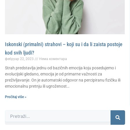
Iskonski (primalni) strahovi – koji su i da li zaista postoje
kod svih ljudi?
фебруар 22, 2023
Нема коментара
Strah predstavlja jednu od bazičnih emocija koju posedujemo i
evolucijski gledano, emocija je od primarne važnosti za
preživljavanje. On je automatski odgovor na percipiranu fizičku ili
emocionalnu pretnju ili ugroženost…
Pročitaj više »
Претрага