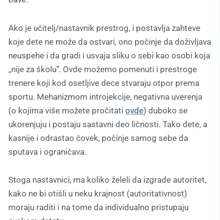
Ako je učitelj/nastavnik prestrog, i postavlja zahteve
koje dete ne može da ostvari, ono počinje da doživljava
neuspehe i da gradi i usvaja sliku o sebi kao osobi koja
,,nije za školu’’. Ovde možemo pomenuti i prestroge
trenere koji kod osetljive dece stvaraju otpor prema
sportu. Mehanizmom introjekcije, negativna uverenja
(o kojima više možete pročitati
ovde
) duboko se
ukorenjuju i postaju sastavni deo ličnosti. Tako dete, a
kasnije i odrastao čovek, počinje samog sebe da
sputava i ograničava.
Stoga nastavnici, ma koliko želeli da izgrade autoritet,
kako ne bi otišli u neku krajnost (autoritativnost)
moraju raditi i na tome da individualno pristupaju