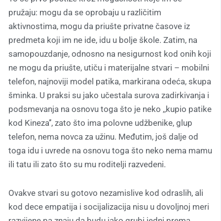
pružaju: mogu da se oprobaju u različitim
aktivnostima, mogu da priušte privatne časove iz
predmeta koji im ne ide, idu u bolje škole. Zatim, na
samopouzdanje, odnosno na nesigurnost kod onih koji
ne mogu da priušte, utiču i materijalne stvari – mobilni
telefon, najnoviji model patika, markirana odeća, skupa
šminka. U praksi su jako učestala surova zadirkivanja i
podsmevanja na osnovu toga što je neko ,,kupio patike
kod Kineza’’, zato što ima polovne udžbenike, glup
telefon, nema novca za užinu. Međutim, još dalje od
toga idu i uvrede na osnovu toga što neko nema mamu
ili tatu ili zato što su mu roditelji razvedeni.
Ovakve stvari su gotovo nezamislive kod odraslih, ali
kod dece empatija i socijalizacija nisu u dovoljnoj meri
razvijene pa znaju da budu jako grubi jedni prema