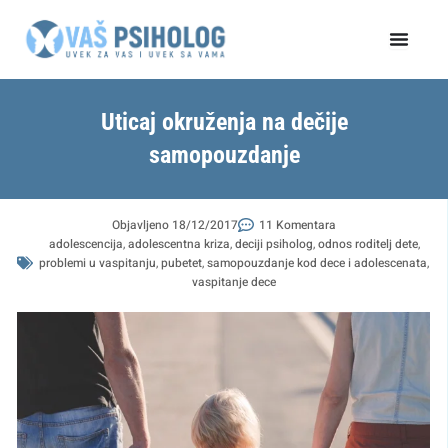
Пређи
на
садржај
Uticaj okruženja na dečije
samopouzdanje
Objavljeno
18/12/2017
11 Komentara
adolescencija
,
adolescentna kriza
,
deciji psiholog
,
odnos roditelj dete
,
problemi u vaspitanju
,
pubetet
,
samopouzdanje kod dece i adolescenata
,
vaspitanje dece