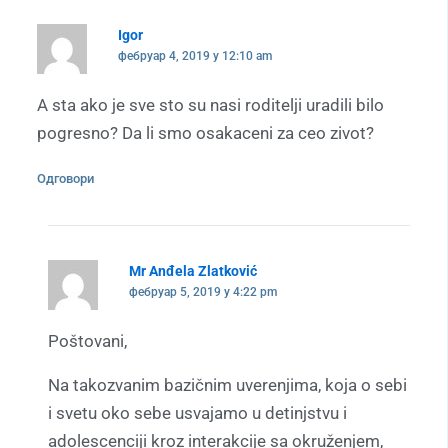
Igor
фебруар 4, 2019 у 12:10 am
A sta ako je sve sto su nasi roditelji uradili bilo
pogresno? Da li smo osakaceni za ceo zivot?
Одговори
Mr Anđela Zlatković
фебруар 5, 2019 у 4:22 pm
Poštovani,
Na takozvanim bazičnim uverenjima, koja o sebi
i svetu oko sebe usvajamo u detinjstvu i
adolescenciji kroz interakcije sa okruženjem,