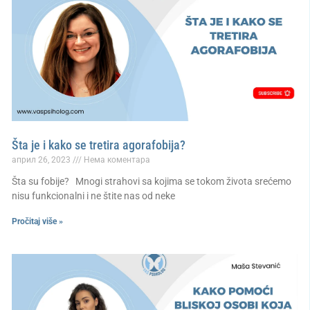
Šta je i kako se tretira agorafobija?
април 26, 2023
Нема коментара
Šta su fobije? Mnogi strahovi sa kojima se tokom života srećemo
nisu funkcionalni i ne štite nas od neke
Pročitaj više »