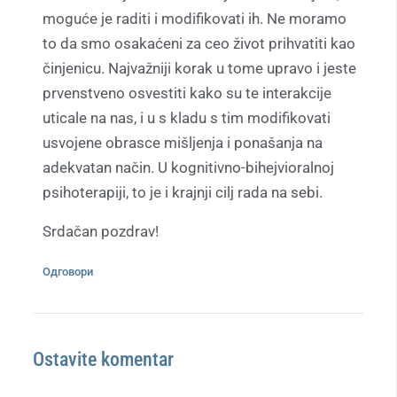
moguće je raditi i modifikovati ih. Ne moramo
to da smo osakaćeni za ceo život prihvatiti kao
činjenicu. Najvažniji korak u tome upravo i jeste
prvenstveno osvestiti kako su te interakcije
uticale na nas, i u s kladu s tim modifikovati
usvojene obrasce mišljenja i ponašanja na
adekvatan način. U kognitivno-bihejvioralnoj
psihoterapiji, to je i krajnji cilj rada na sebi.
Srdačan pozdrav!
Одговори
Ostavite komentar