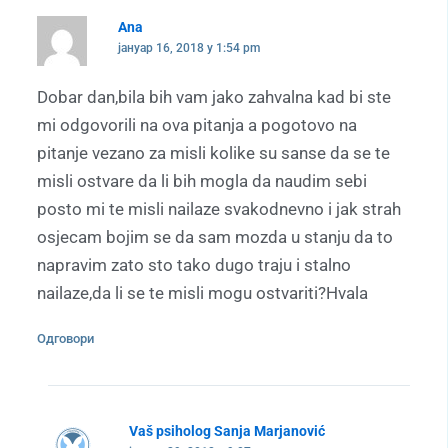
Ana
јануар 16, 2018 у 1:54 pm
Dobar dan,bila bih vam jako zahvalna kad bi ste
mi odgovorili na ova pitanja a pogotovo na
pitanje vezano za misli kolike su sanse da se te
misli ostvare da li bih mogla da naudim sebi
posto mi te misli nailaze svakodnevno i jak strah
osjecam bojim se da sam mozda u stanju da to
napravim zato sto tako dugo traju i stalno
nailaze,da li se te misli mogu ostvariti?Hvala
Одговори
Vaš psiholog Sanja Marjanović