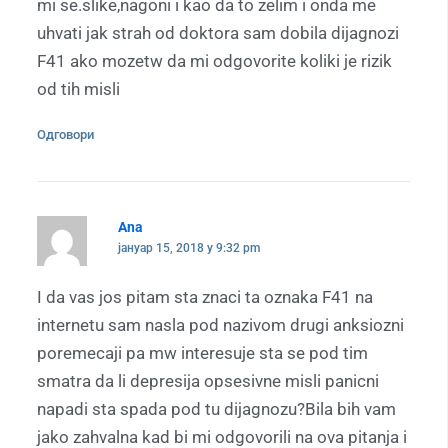
mi se.slike,nagoni i kao da to zelim i onda me
uhvati jak strah od doktora sam dobila dijagnozi
F41 ako mozetw da mi odgovorite koliki je rizik
od tih misli
Одговори
Ana
јануар 15, 2018 у 9:32 pm
I da vas jos pitam sta znaci ta oznaka F41 na
internetu sam nasla pod nazivom drugi anksiozni
poremecaji pa mw interesuje sta se pod tim
smatra da li depresija opsesivne misli panicni
napadi sta spada pod tu dijagnozu?Bila bih vam
jako zahvalna kad bi mi odgovorili na ova pitanja i