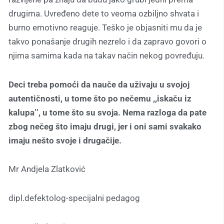
drugima. Uvređeno dete to veoma ozbiljno shvata i
burno emotivno reaguje. Teško je objasniti mu da je
takvo ponašanje drugih nezrelo i da zapravo govori o
njima samima kada na takav način nekog povređuju.
Deci treba pomoći da nauče da uživaju u svojoj
autentičnosti, u tome što po nečemu ,,iskaču iz
kalupa’’, u tome što su svoja. Nema razloga da pate
zbog nečeg što imaju drugi, jer i oni sami svakako
imaju nešto svoje i drugačije.
Mr Andjela Zlatković
dipl.defektolog-specijalni pedagog