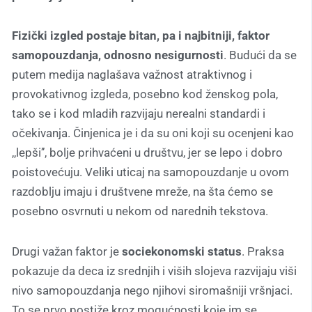
Fizički izgled postaje bitan, pa i najbitniji, faktor
samopouzdanja, odnosno nesigurnosti
. Budući da se
putem medija naglašava važnost atraktivnog i
provokativnog izgleda, posebno kod ženskog pola,
tako se i kod mladih razvijaju nerealni standardi i
očekivanja. Činjenica je i da su oni koji su ocenjeni kao
,,lepši’’, bolje prihvaćeni u društvu, jer se lepo i dobro
poistovećuju. Veliki uticaj na samopouzdanje u ovom
razdoblju imaju i društvene mreže, na šta ćemo se
posebno osvrnuti u nekom od narednih tekstova.
Drugi važan faktor je
sociekonomski status
. Praksa
pokazuje da deca iz srednjih i viših slojeva razvijaju viši
nivo samopouzdanja nego njihovi siromašniji vršnjaci.
To se prvo postiže kroz mogućnosti koje im se