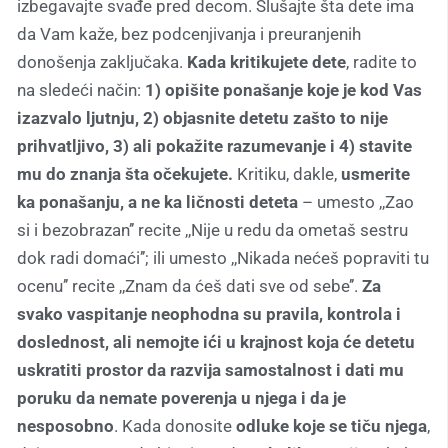
izbegavajte svađe pred decom. Slušajte šta dete ima
da Vam kaže, bez podcenjivanja i preuranjenih
donošenja zaključaka.
Kada kritikujete dete
, radite to
na sledeći način:
1) opišite ponašanje koje je kod Vas
izazvalo ljutnju, 2) objasnite detetu zašto to nije
prihvatljivo, 3) ali pokažite razumevanje i 4) stavite
mu do znanja šta očekujete.
Kritiku, dakle,
usmerite
ka ponašanju, a ne ka ličnosti deteta
– umesto ,,Zao
si i bezobrazan’’ recite ,,Nije u redu da ometaš sestru
dok radi domaći’’; ili umesto ,,Nikada nećeš popraviti tu
ocenu’’ recite ,,Znam da ćeš dati sve od sebe’’.
Za
svako vaspitanje neophodna su pravila, kontrola i
doslednost, ali nemojte ići u krajnost koja će detetu
uskratiti prostor da razvija samostalnost i dati mu
poruku da nemate poverenja u njega i da je
nesposobno
. Kada donosite
odluke koje se tiču njega
,