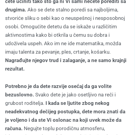
ćete učiniti tako što ga ni Vi sami nećete porediti sa
drugima.
Ako se dete stalno poredi sa najboljima,
stvoriće sliku o sebi kao o neuspešnoj i nesposobnoj
osobi. Omogućite detetu da se iskaže u različitim
aktivnostima kako bi otkrila u čemu su dobra i
udoživela uspeh. Ako im ne ide matematika, možda
imaju talenta za pevanje, ples, crtanje, košarku.
Nagrađujte njegov trud i zalaganje, a ne samo krajnji
rezultat.
Potrebno je da dete razvije osećaj da ga volite
bezuslovno.
Svako dete je jako osetljivo na reči i
grubost roditelja.
I kada se ljutite zbog nekog
neadekvatnog dečijeg postupka, dete mora znati da
je voljeno i da ste Vi oslonac na koji uvek može da
računa.
Negujte toplu porodičnu atmosferu,