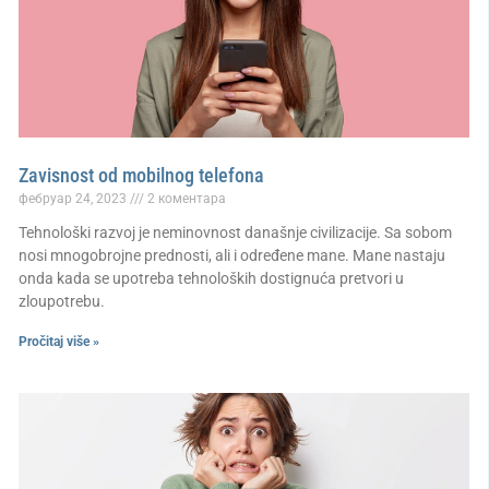
Zavisnost od mobilnog telefona
фебруар 24, 2023
2 коментара
Tehnološki razvoj je neminovnost današnje civilizacije. Sa sobom
nosi mnogobrojne prednosti, ali i određene mane. Mane nastaju
onda kada se upotreba tehnoloških dostignuća pretvori u
zloupotrebu.
Pročitaj više »