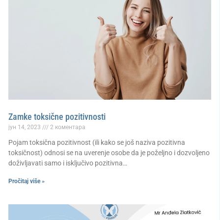
Zamke toksične pozitivnosti
јун 14, 2023
2 коментара
Pojam toksična pozitivnost (ili kako se još naziva pozitivna
toksičnost) odnosi se na uverenje osobe da je poželjno i dozvoljeno
doživljavati samo i isključivo pozitivna…
Pročitaj više »