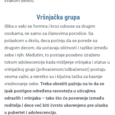
svakom detetu.
Vršnjačka grupa
Slika o sebi se formira i kroz odnose sa drugim
osobama, ne samo sa članovima porodice. Sa
polaskom u školu, deca počinju da se porede sa
drugom decom, da uočavaju sličnosti i razlike između
sebe i njih. Međutim, to postaje posebno izraženo
tokom adolescencije kada mišljenje vršnjaka i status u
vršnjačkoj grupi (prihvaćenost/odbačenost) postaju
veoma važni, a neretko su i ključna tačka za kasnije
vrednovanje sebe.
Treba obratiti pažnju na to da se
ipak postigne određena ravnoteža u uticajima
odraslih i vršnjaka – tako što će poverenje između
roditelja i dece već biti čvrsto ukorenjeno pre ulaska
u pubertet i adolescenciju.