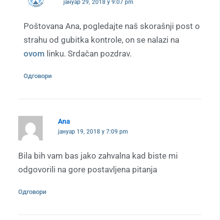
јануар 29, 2018 у 9:07 pm
Poštovana Ana, pogledajte naš skorašnji post o
strahu od gubitka kontrole, on se nalazi na
ovom
linku. Srdačan pozdrav.
Одговори
Ana
јануар 19, 2018 у 7:09 pm
Bila bih vam bas jako zahvalna kad biste mi
odgovorili na gore postavljena pitanja
Одговори