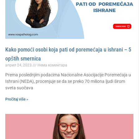
Kako pomoći osobi koja pati od poremećaja u ishrani – 5
opštih smernica
април 24, 2023
Нема коментара
Prema poslednjim podacima Nacionalne Asocijacije Poremećaja u
Ishrani (NEDA), procenjuje se da se preko 70 miliona ljudi širom
sveta suočava
Pročitaj više »