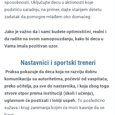
sposobnosti. Uključujte decu u aktivnosti koje
podstiču saradnju, na primer, dajte starijem detetu
zadatak da pomogne mlađem oko domaćeg.
Jako je važno da i sami budete optimistični, realni i
da radite na svom samopouzdanju, kako bi deca u
Vama imala pozitivan uzor.
Nastavnici i sportski treneri
Praksa pokazuje da deca koja ne razviju dobru
komunikaciju sa autoritetima, počevši od vaspitača,
preko učitelja, pa sve do nastavnika, i koja zbog toga
stvore otpor prema instituciji (školi i učenju),
uglavnom će postizati i lošiji uspeh.
To posledično
sužava i krug zanimanja kojim će moći kasnije da se
bave.