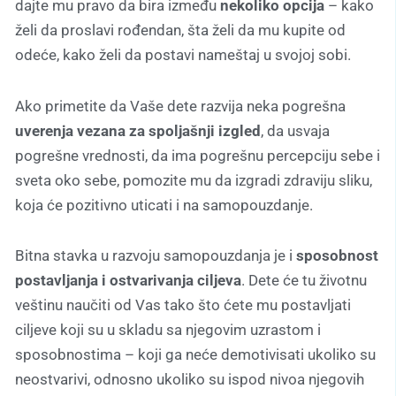
dajte mu pravo da bira između
nekoliko opcija
– kako
želi da proslavi rođendan, šta želi da mu kupite od
odeće, kako želi da postavi nameštaj u svojoj sobi.
Ako primetite da Vaše dete razvija neka pogrešna
uverenja vezana za spoljašnji izgled
, da usvaja
pogrešne vrednosti, da ima pogrešnu percepciju sebe i
sveta oko sebe, pomozite mu da izgradi zdraviju sliku,
koja će pozitivno uticati i na samopouzdanje.
Bitna stavka u razvoju samopouzdanja je i
sposobnost
postavljanja i ostvarivanja ciljeva
. Dete će tu životnu
veštinu naučiti od Vas tako što ćete mu postavljati
ciljeve koji su u skladu sa njegovim uzrastom i
sposobnostima – koji ga neće demotivisati ukoliko su
neostvarivi, odnosno ukoliko su ispod nivoa njegovih