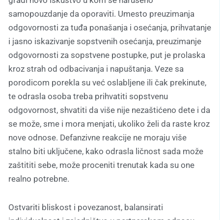
gradi novo iskustvo u kom se narušeno
samopouzdanje da oporaviti. Umesto preuzimanja
odgovornosti za tuđa ponašanja i osećanja, prihvatanje
i jasno iskazivanje sopstvenih osećanja, preuzimanje
odgovornosti za sopstvene postupke, put je prolaska
kroz strah od odbacivanja i napuštanja. Veze sa
porodicom porekla su već oslabljene ili čak prekinute,
te odrasla osoba treba prihvatiti sopstvenu
odgovornost, shvatiti da više nije nezaštićeno dete i da
se može, sme i mora menjati, ukoliko želi da raste kroz
nove odnose. Defanzivne reakcije ne moraju više
stalno biti uključene, kako odrasla ličnost sada može
zaštititi sebe, može proceniti trenutak kada su one
realno potrebne.
Ostvariti bliskost i povezanost, balansirati