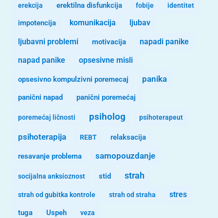
erekcija
erektilna disfunkcija
fobije
identitet
komunikacija
ljubav
impotencija
ljubavni problemi
motivacija
napadi panike
opsesivne misli
napad panike
panika
opsesivno kompulzivni poremecaj
panični napad
panični poremećaj
psiholog
poremećaj ličnosti
psihoterapeut
psihoterapija
REBT
relaksacija
samopouzdanje
resavanje problema
strah
stid
socijalna anksioznost
stres
strah od gubitka kontrole
strah od straha
tuga
Uspeh
veza