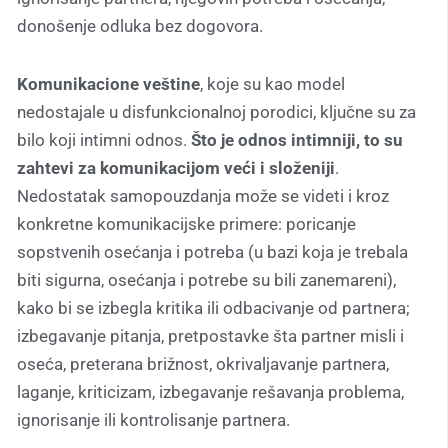
donošenje odluka bez dogovora.
Komunikacione veštine
, koje su kao model
nedostajale u disfunkcionalnoj porodici, ključne su za
bilo koji intimni odnos.
Što je odnos intimniji, to su
zahtevi za komunikacijom veći i složeniji
.
Nedostatak samopouzdanja može se videti i kroz
konkretne komunikacijske primere: poricanje
sopstvenih osećanja i potreba (u bazi koja je trebala
biti sigurna, osećanja i potrebe su bili zanemareni),
kako bi se izbegla kritika ili odbacivanje od partnera;
izbegavanje pitanja, pretpostavke šta partner misli i
oseća, preterana brižnost, okrivaljavanje partnera,
laganje, kriticizam, izbegavanje rešavanja problema,
ignorisanje ili kontrolisanje partnera.