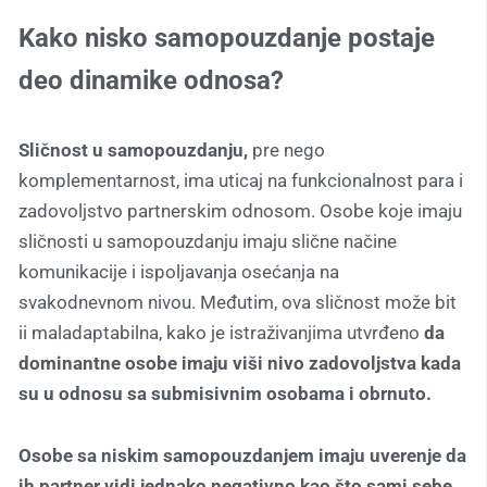
Kako nisko samopouzdanje postaje
deo dinamike odnosa?
Sličnost u samopouzdanju,
pre nego
komplementarnost, ima uticaj na funkcionalnost para i
zadovoljstvo partnerskim odnosom. Osobe koje imaju
sličnosti u samopouzdanju imaju slične načine
komunikacije i ispoljavanja osećanja na
svakodnevnom nivou. Međutim, ova sličnost može bit
ii maladaptabilna, kako je istraživanjima utvrđeno
da
dominantne osobe imaju viši nivo zadovoljstva kada
su u odnosu sa submisivnim osobama i obrnuto.
Osobe sa niskim samopouzdanjem imaju uverenje da
ih partner vidi jednako negativno kao što sami sebe