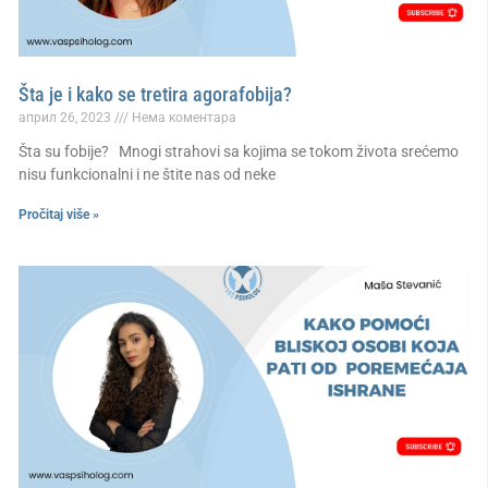
Šta je i kako se tretira agorafobija?
април 26, 2023
Нема коментара
Šta su fobije? Mnogi strahovi sa kojima se tokom života srećemo
nisu funkcionalni i ne štite nas od neke
Pročitaj više »