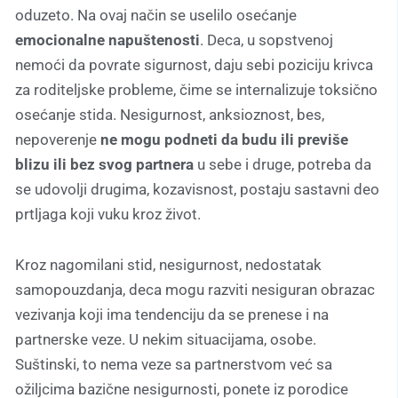
oduzeto. Na ovaj način se uselilo osećanje
emocionalne napuštenosti
. Deca, u sopstvenoj
nemoći da povrate sigurnost, daju sebi poziciju krivca
za roditeljske probleme, čime se internalizuje toksično
osećanje stida. Nesigurnost, anksioznost, bes,
nepoverenje
ne mogu podneti da budu ili previše
blizu ili bez svog partnera
u sebe i druge, potreba da
se udovolji drugima, kozavisnost, postaju sastavni deo
prtljaga koji vuku kroz život.
Kroz nagomilani stid, nesigurnost, nedostatak
samopouzdanja, deca mogu razviti nesiguran obrazac
vezivanja koji ima tendenciju da se prenese i na
partnerske veze. U nekim situacijama, osobe.
Suštinski, to nema veze sa partnerstvom već sa
ožiljcima bazične nesigurnosti, ponete iz porodice