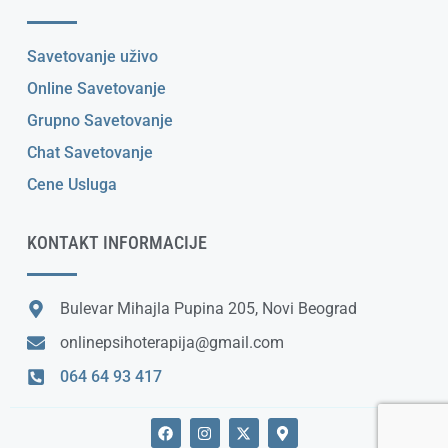
Savetovanje uživo
Online Savetovanje
Grupno Savetovanje
Chat Savetovanje
Cene Usluga
KONTAKT INFORMACIJE
Bulevar Mihajla Pupina 205, Novi Beograd
onlinepsihoterapija@gmail.com
064 64 93 417
F
I
X
M
a
n
-
a