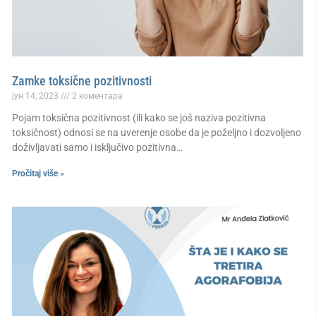
Zamke toksične pozitivnosti
јун 14, 2023
2 коментара
Pojam toksična pozitivnost (ili kako se još naziva pozitivna
toksičnost) odnosi se na uverenje osobe da je poželjno i dozvoljeno
doživljavati samo i isključivo pozitivna…
Pročitaj više »