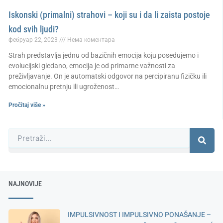
Iskonski (primalni) strahovi – koji su i da li zaista postoje
kod svih ljudi?
фебруар 22, 2023
Нема коментара
Strah predstavlja jednu od bazičnih emocija koju posedujemo i
evolucijski gledano, emocija je od primarne važnosti za
preživljavanje. On je automatski odgovor na percipiranu fizičku ili
emocionalnu pretnju ili ugroženost…
Pročitaj više »
Претрага
NAJNOVIJE
IMPULSIVNOST I IMPULSIVNO PONAŠANJE –