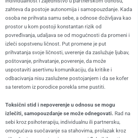
individualnost i zajedništvo u partnerskom odnosu,
zahteva da postoje autonomija i samopouzdanje. Kada
osoba ne prihvata samu sebe, a odnose doživljava kao
prostor u kom postoji konstantan rizik od
povređivanja, udaljava se od mogućnosti da promeni i
izleči sopstvenu ličnost. Put promene je put
prihvatanja svoje ličnosti, uverenje da zaslužuje ljubav,
poštovanje, prihvatanje, poverenje, da može
uspostaviti asertivnu komunikaciju, da kritike i
odbacivanja nisu zaslužene postojanjem i da se kofer
sa teretom iz porodice porekla sme pustiti.
Toksični stid i nepoverenje u odnosu se mogu
izlečiti, samopouzdanje se može odnegovati.
Rad na
sebi kroz psihoterapiju, individualnu ili partnersku,
omogućava suočavanje sa stahovima, prolazak kroz