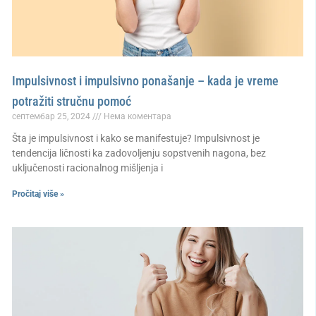
Impulsivnost i impulsivno ponašanje – kada je vreme
potražiti stručnu pomoć
септембар 25, 2024
Нема коментара
Šta je impulsivnost i kako se manifestuje? Impulsivnost je
tendencija ličnosti ka zadovoljenju sopstvenih nagona, bez
uključenosti racionalnog mišljenja i
Pročitaj više »