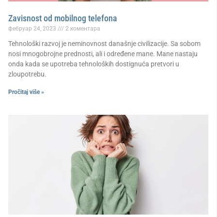
Zavisnost od mobilnog telefona
фебруар 24, 2023
2 коментара
Tehnološki razvoj je neminovnost današnje civilizacije. Sa sobom
nosi mnogobrojne prednosti, ali i određene mane. Mane nastaju
onda kada se upotreba tehnoloških dostignuća pretvori u
zloupotrebu.
Pročitaj više »