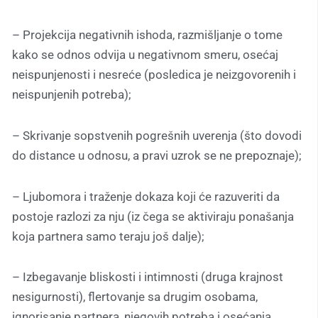
– Projekcija negativnih ishoda, razmišljanje o tome
kako se odnos odvija u negativnom smeru, osećaj
neispunjenosti i nesreće (posledica je neizgovorenih i
neispunjenih potreba);
– Skrivanje sopstvenih pogrešnih uverenja (što dovodi
do distance u odnosu, a pravi uzrok se ne prepoznaje);
– Ljubomora i traženje dokaza koji će razuveriti da
postoje razlozi za nju (iz čega se aktiviraju ponašanja
koja partnera samo teraju još dalje);
– Izbegavanje bliskosti i intimnosti (druga krajnost
nesigurnosti), flertovanje sa drugim osobama,
ignorisanje partnera, njegovih potreba i osećanja,