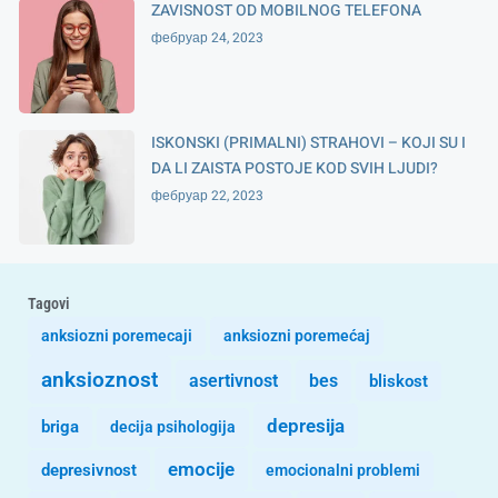
ZAVISNOST OD MOBILNOG TELEFONA
фебруар 24, 2023
ISKONSKI (PRIMALNI) STRAHOVI – KOJI SU I
DA LI ZAISTA POSTOJE KOD SVIH LJUDI?
фебруар 22, 2023
Tagovi
anksiozni poremecaji
anksiozni poremećaj
anksioznost
asertivnost
bes
bliskost
depresija
briga
decija psihologija
emocije
depresivnost
emocionalni problemi