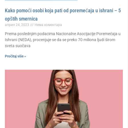
Kako pomoći osobi koja pati od poremećaja u ishrani – 5
opštih smernica
април 24, 2023
Нема коментара
Prema poslednjim podacima Nacionalne Asocijacije Poremećaja u
Ishrani (NEDA), procenjuje se da se preko 70 miliona ljudi širom
sveta suočava
Pročitaj više »