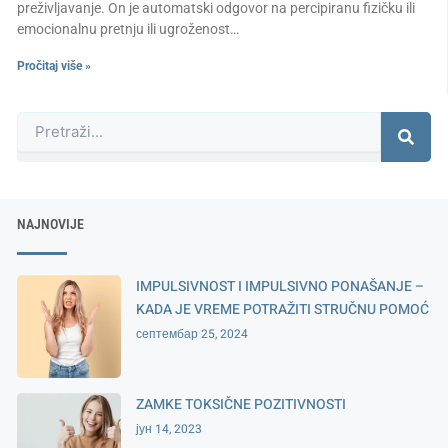
preživljavanje. On je automatski odgovor na percipiranu fizičku ili
emocionalnu pretnju ili ugroženost…
Pročitaj više »
Претрага
NAJNOVIJE
IMPULSIVNOST I IMPULSIVNO PONAŠANJE –
KADA JE VREME POTRAŽITI STRUČNU POMOĆ
септембар 25, 2024
ZAMKE TOKSIČNE POZITIVNOSTI
јун 14, 2023