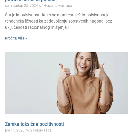
септембар 25, 2024
Нема коментара
Šta je impulsivnost i kako se manifestuje? Impulsivnost je
tendencija ličnosti ka zadovoljenju sopstvenih nagona, bez
uključenosti racionalnog mišljenja i
Pročitaj više »
Zamke toksične pozitivnosti
јун 14, 2023
2 коментара