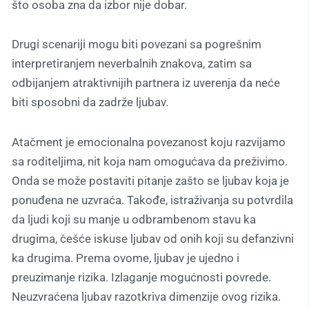
što osoba zna da izbor nije dobar.
Drugi scenariji mogu biti povezani sa pogrešnim
interpretiranjem neverbalnih znakova, zatim sa
odbijanjem atraktivnijih partnera iz uverenja da neće
biti sposobni da zadrže ljubav.
Atačment je emocionalna povezanost koju razvijamo
sa roditeljima, nit koja nam omogućava da preživimo.
Onda se može postaviti pitanje zašto se ljubav koja je
ponuđena ne uzvraća. Takođe, istraživanja su potvrdila
da ljudi koji su manje u odbrambenom stavu ka
drugima, češće iskuse ljubav od onih koji su defanzivni
ka drugima. Prema ovome, ljubav je ujedno i
preuzimanje rizika. Izlaganje mogućnosti povrede.
Neuzvraćena ljubav razotkriva dimenzije ovog rizika.