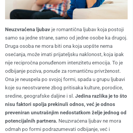
Neuzvraćena ljubav
je romantična ljubav koja postoji
samo sa jedne strane, samo od jedne osobe ka drugoj.
Druga osoba ne mora biti ona koja uopšte nema
osećanja, može imati prijateljsku naklonost, koja ipak
nije recipročna ponuđenom intenzitetu emocija. To je
odbijanje poziva, ponude za romantičnu privrženost.
Ona je neuspela po svojoj formi, spada u grupu ljubavi
koje su neostvarene zbog pritisaka kulture, porodice,
sredine, geografske daljine i sl.
Jedina razlika je to što
nisu faktori spolja prekinuli odnos, već je odnos
preveniran unutrašnjim nedostatkom želje jednog od
potencijalnih partnera.
Neuzvraćena ljubav ne mora
odmah po formi podrazumevati odbijanje, već i