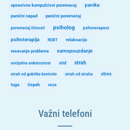
panika
opsesivno kompulzivni poremecaj
panični napad
panični poremećaj
psiholog
poremećaj ličnosti
psihoterapeut
psihoterapija
REBT
relaksacija
samopouzdanje
resavanje problema
strah
stid
socijalna anksioznost
stres
strah od gubitka kontrole
strah od straha
tuga
Uspeh
veza
Važni telefoni