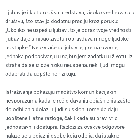
Ljubav je i kulturološka predstava, visoko vrednovana u
društvu, što stavlja dodatnu presiju kroz poruku:
„Ukoliko ne uspeš u ljubavi, to je odraz tvoje vrednosti,
ljubav daje smisao životu i opravdava mnoge ljudske
postupke.“ Neuzvraćena ljubav je, prema ovome,
jednaka podbacivanju u najbtnijem zadatku u životu. Iz
straha da se izlože riziku neuspeha, neki ljudi mogu
odabrati da uopšte ne rizikuju.
Istraživanja pokazuju mnoštvo komunikacijskih
nesporazuma kada je reč o davanju objašnjenja zašto
do odbijanja dolazi. Ljudi su skloni tome da daju
uopštene i lažne razloge, čak i kada su pravi vrlo
jednostavni i dostupni. Razlozi za ovakve odgovore
nalaze se u bojazni osobe koja odbija, da istakne