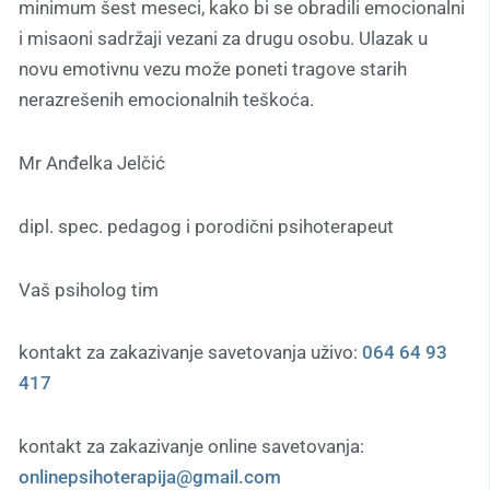
minimum šest meseci, kako bi se obradili emocionalni
i misaoni sadržaji vezani za drugu osobu. Ulazak u
novu emotivnu vezu može poneti tragove starih
nerazrešenih emocionalnih teškoća.
Mr Anđelka Jelčić
dipl. spec. pedagog i porodični psihoterapeut
Vaš psiholog tim
kontakt za zakazivanje savetovanja uživo:
064 64 93
417
kontakt za zakazivanje online savetovanja:
onlinepsihoterapija@gmail.com