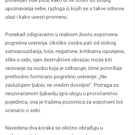
ponavljao više puta, kako bi se došlo do boljeg
upoznavanja sebe, razloga iz kojih se u takve odnose
ulazi i kako uvesti promenu.
Ponekad odigravamo u realnom životu sopstvena
pogrešna uverenja. Ukoliko osoba pati od niskog
samopouzdanja, loše, negativne, kritikama ispunjene,
slike o sebi, njen destruktivni obrazac može biti
vezivanje za osobu koja je odbacuje, čime potvrđuje
prethodno formirano pogrešno uverenje: „Ne
zaslužujem ljubav, ne vredim dovoljno“. Potraga za
neuzvraćenom ljubavlju igra ulogu u proročanstvu
pojedinca, ona je tražena pozornica za sopstveni loš
scenario o sebi.
Navedena dva koraka se obično obrađuju u