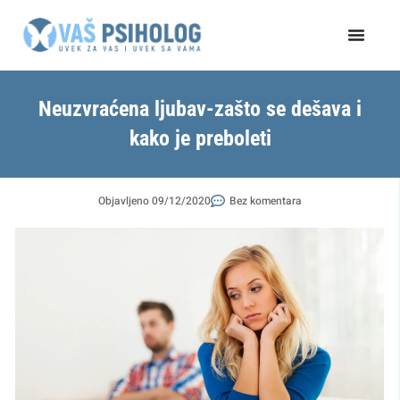
Пређи
на
садржај
Neuzvraćena ljubav-zašto se dešava i
kako je preboleti
Objavljeno
09/12/2020
Bez komentara