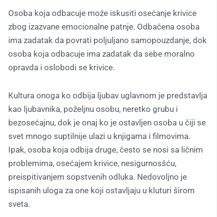
Osoba koja odbacuje može iskusiti osećanje krivice
zbog izazvane emocionalne patnje. Odbačena osoba
ima zadatak da povrati poljuljano samopouzdanje, dok
osoba koja odbacuje ima zadatak da sebe moralno
opravda i oslobodi se krivice.
Kultura onoga ko odbija ljubav uglavnom je predstavlja
kao ljubavnika, poželjnu osobu, neretko grubu i
bezosećajnu, dok je onaj ko je ostavljen osoba u čiji se
svet mnogo suptilnije ulazi u knjigama i filmovima.
Ipak, osoba koja odbija druge, često se nosi sa ličnim
problemima, osećajem krivice, nesigurnosšću,
preispitivanjem sopstvenih odluka. Nedovoljno je
ispisanih uloga za one koji ostavljaju u kluturi širom
sveta.