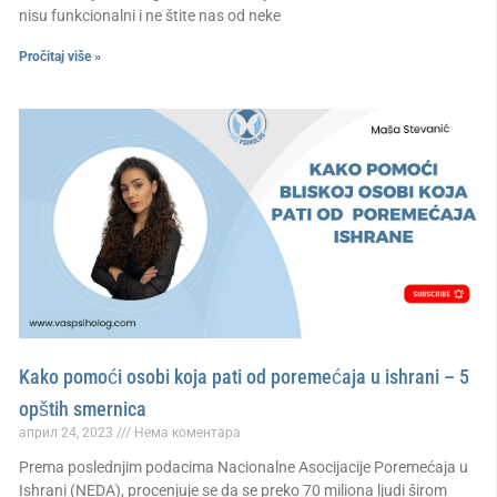
nisu funkcionalni i ne štite nas od neke
Pročitaj više »
Kako pomoći osobi koja pati od poremećaja u ishrani – 5
opštih smernica
април 24, 2023
Нема коментара
Prema poslednjim podacima Nacionalne Asocijacije Poremećaja u
Ishrani (NEDA), procenjuje se da se preko 70 miliona ljudi širom