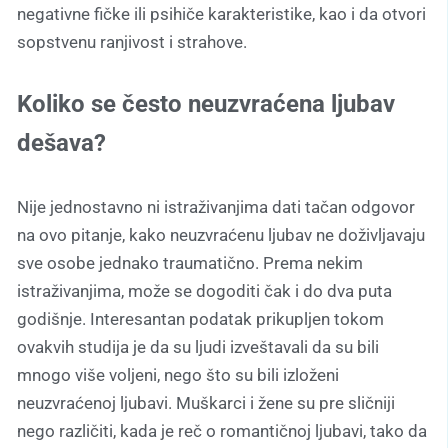
negativne fičke ili psihiče karakteristike, kao i da otvori
sopstvenu ranjivost i strahove.
Koliko se često neuzvraćena ljubav
dešava?
Nije jednostavno ni istraživanjima dati tačan odgovor
na ovo pitanje, kako neuzvraćenu ljubav ne doživljavaju
sve osobe jednako traumatično. Prema nekim
istraživanjima, može se dogoditi čak i do dva puta
godišnje. Interesantan podatak prikupljen tokom
ovakvih studija je da su ljudi izveštavali da su bili
mnogo više voljeni, nego što su bili izloženi
neuzvraćenoj ljubavi. Muškarci i žene su pre sličniji
nego različiti, kada je reč o romantičnoj ljubavi, tako da