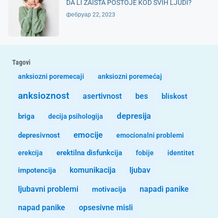
DA LI ZAISTA POSTOJE KOD SVIH LJUDI?
фебруар 22, 2023
Tagovi
anksiozni poremecaji
anksiozni poremećaj
anksioznost
asertivnost
bes
bliskost
depresija
briga
decija psihologija
emocije
depresivnost
emocionalni problemi
erekcija
erektilna disfunkcija
fobije
identitet
komunikacija
ljubav
impotencija
ljubavni problemi
motivacija
napadi panike
opsesivne misli
napad panike