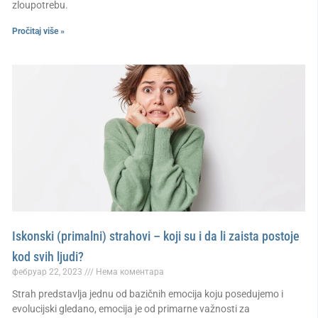
zloupotrebu.
Pročitaj više »
Iskonski (primalni) strahovi – koji su i da li zaista postoje
kod svih ljudi?
фебруар 22, 2023
Нема коментара
Strah predstavlja jednu od bazičnih emocija koju posedujemo i
evolucijski gledano, emocija je od primarne važnosti za