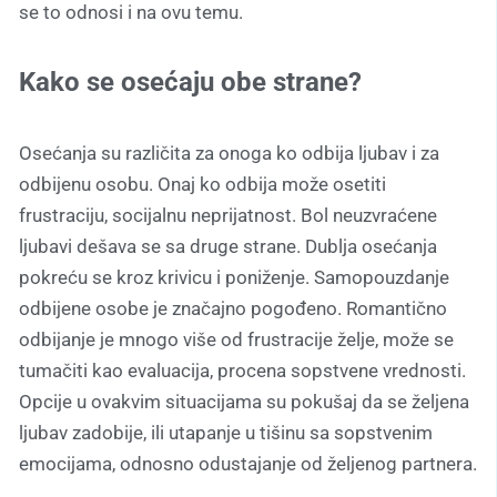
se to odnosi i na ovu temu.
Kako se osećaju obe strane?
Osećanja su različita za onoga ko odbija ljubav i za
odbijenu osobu. Onaj ko odbija može osetiti
frustraciju, socijalnu neprijatnost. Bol neuzvraćene
ljubavi dešava se sa druge strane. Dublja osećanja
pokreću se kroz krivicu i poniženje. Samopouzdanje
odbijene osobe je značajno pogođeno. Romantično
odbijanje je mnogo više od frustracije želje, može se
tumačiti kao evaluacija, procena sopstvene vrednosti.
Opcije u ovakvim situacijama su pokušaj da se željena
ljubav zadobije, ili utapanje u tišinu sa sopstvenim
emocijama, odnosno odustajanje od željenog partnera.