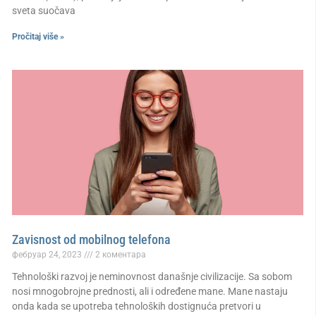
sveta suočava
Pročitaj više »
Zavisnost od mobilnog telefona
фебруар 24, 2023
2 коментара
Tehnološki razvoj je neminovnost današnje civilizacije. Sa sobom
nosi mnogobrojne prednosti, ali i određene mane. Mane nastaju
onda kada se upotreba tehnoloških dostignuća pretvori u