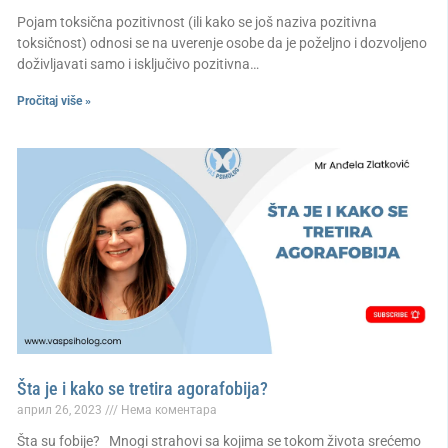
Pojam toksična pozitivnost (ili kako se još naziva pozitivna
toksičnost) odnosi se na uverenje osobe da je poželjno i dozvoljeno
doživljavati samo i isključivo pozitivna…
Pročitaj više »
Šta je i kako se tretira agorafobija?
април 26, 2023
Нема коментара
Šta su fobije? Mnogi strahovi sa kojima se tokom života srećemo