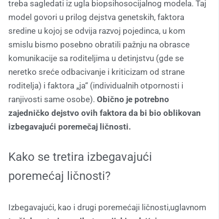
treba sagledati iz ugla biopsihosocijalnog modela. Taj
model govori u prilog dejstva genetskih, faktora
sredine u kojoj se odvija razvoj pojedinca, u kom
smislu bismo posebno obratili pažnju na obrasce
komunikacije sa roditeljima u detinjstvu (gde se
neretko sreće odbacivanje i kriticizam od strane
roditelja) i faktora „ja“ (individualnih otpornosti i
ranjivosti same osobe).
Obično je potrebno
zajedničko dejstvo ovih faktora da bi bio oblikovan
izbegavajući poremečaj ličnosti.
Kako se tretira izbegavajući
poremećaj ličnosti?
Izbegavajući, kao i drugi poremećaji ličnosti,uglavnom