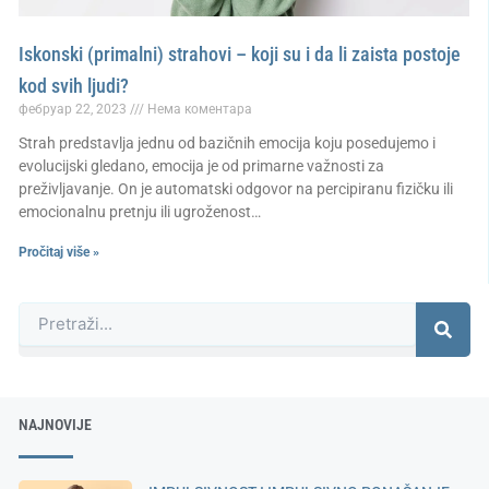
Iskonski (primalni) strahovi – koji su i da li zaista postoje
kod svih ljudi?
фебруар 22, 2023
Нема коментара
Strah predstavlja jednu od bazičnih emocija koju posedujemo i
evolucijski gledano, emocija je od primarne važnosti za
preživljavanje. On je automatski odgovor na percipiranu fizičku ili
emocionalnu pretnju ili ugroženost…
Pročitaj više »
Претрага
NAJNOVIJE