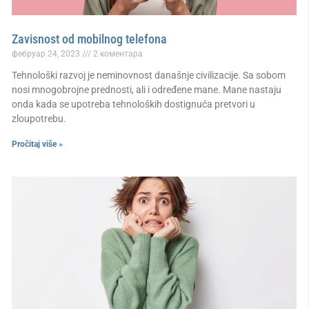
Zavisnost od mobilnog telefona
фебруар 24, 2023
2 коментара
Tehnološki razvoj je neminovnost današnje civilizacije. Sa sobom
nosi mnogobrojne prednosti, ali i određene mane. Mane nastaju
onda kada se upotreba tehnoloških dostignuća pretvori u
zloupotrebu.
Pročitaj više »