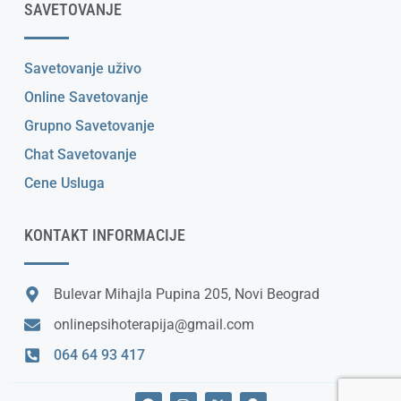
SAVETOVANJE
Savetovanje uživo
Online Savetovanje
Grupno Savetovanje
Chat Savetovanje
Cene Usluga
KONTAKT INFORMACIJE
Bulevar Mihajla Pupina 205, Novi Beograd
onlinepsihoterapija@gmail.com
064 64 93 417
F
I
X
M