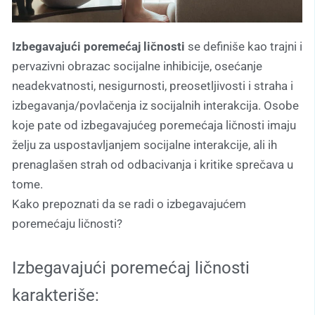
Izbegavajući poremećaj ličnosti
se definiše kao trajni i
pervazivni obrazac socijalne inhibicije, osećanje
neadekvatnosti, nesigurnosti, preosetljivosti i straha i
izbegavanja/povlačenja iz socijalnih interakcija. Osobe
koje pate od izbegavajućeg poremećaja ličnosti imaju
želju za uspostavljanjem socijalne interakcije, ali ih
prenaglašen strah od odbacivanja i kritike sprečava u
tome.
Kako prepoznati da se radi o izbegavajućem
poremećaju ličnosti?
Izbegavajući poremećaj ličnosti
karakteriše: