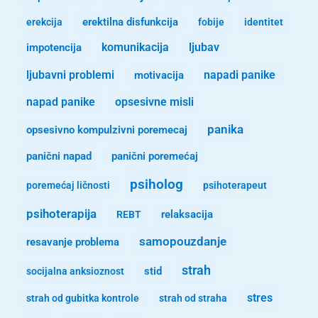
erekcija
erektilna disfunkcija
fobije
identitet
komunikacija
ljubav
impotencija
ljubavni problemi
motivacija
napadi panike
opsesivne misli
napad panike
panika
opsesivno kompulzivni poremecaj
panični napad
panični poremećaj
psiholog
poremećaj ličnosti
psihoterapeut
psihoterapija
REBT
relaksacija
samopouzdanje
resavanje problema
strah
stid
socijalna anksioznost
stres
strah od gubitka kontrole
strah od straha