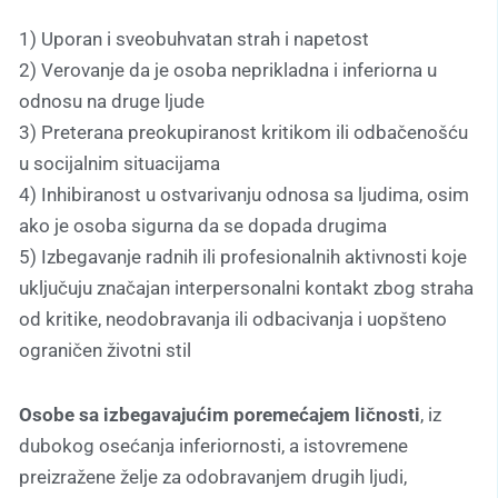
1) Uporan i sveobuhvatan strah i napetost
2) Verovanje da je osoba neprikladna i inferiorna u
odnosu na druge ljude
3) Preterana preokupiranost kritikom ili odbačenošću
u socijalnim situacijama
4) Inhibiranost u ostvarivanju odnosa sa ljudima, osim
ako je osoba sigurna da se dopada drugima
5) Izbegavanje radnih ili profesionalnih aktivnosti koje
uključuju značajan interpersonalni kontakt zbog straha
od kritike, neodobravanja ili odbacivanja i uopšteno
ograničen životni stil
Osobe sa izbegavajućim poremećajem ličnosti
, iz
dubokog osećanja inferiornosti, a istovremene
preizražene želje za odobravanjem drugih ljudi,