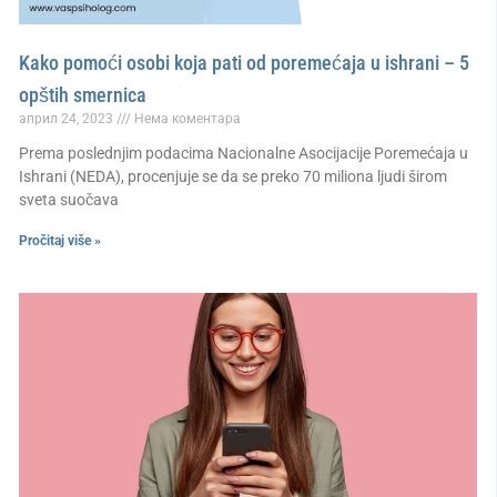
Kako pomoći osobi koja pati od poremećaja u ishrani – 5
opštih smernica
април 24, 2023
Нема коментара
Prema poslednjim podacima Nacionalne Asocijacije Poremećaja u
Ishrani (NEDA), procenjuje se da se preko 70 miliona ljudi širom
sveta suočava
Pročitaj više »