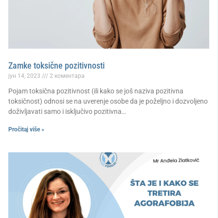
Zamke toksične pozitivnosti
јун 14, 2023
2 коментара
Pojam toksična pozitivnost (ili kako se još naziva pozitivna
toksičnost) odnosi se na uverenje osobe da je poželjno i dozvoljeno
doživljavati samo i isključivo pozitivna…
Pročitaj više »