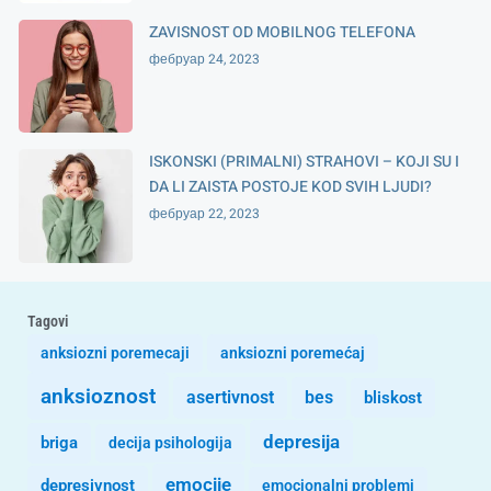
ZAVISNOST OD MOBILNOG TELEFONA
фебруар 24, 2023
ISKONSKI (PRIMALNI) STRAHOVI – KOJI SU I
DA LI ZAISTA POSTOJE KOD SVIH LJUDI?
фебруар 22, 2023
Tagovi
anksiozni poremecaji
anksiozni poremećaj
anksioznost
asertivnost
bes
bliskost
depresija
briga
decija psihologija
emocije
depresivnost
emocionalni problemi