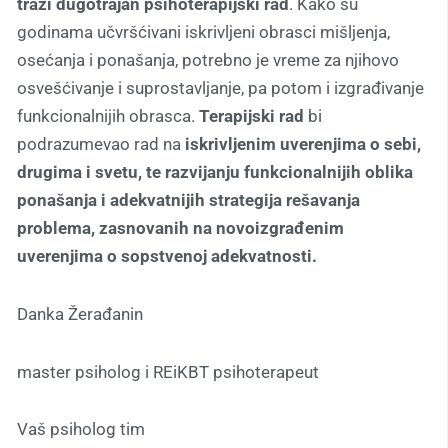
traži dugotrajan psihoterapijski rad
. Kako su
godinama učvršćivani iskrivljeni obrasci mišljenja,
osećanja i ponašanja, potrebno je vreme za njihovo
osvešćivanje i suprostavljanje, pa potom i izgrađivanje
funkcionalnijih obrasca.
Terapijski rad
bi
podrazumevao rad na
iskrivljenim uverenjima o sebi,
drugima i svetu, te razvijanju funkcionalnijih oblika
ponašanja i adekvatnijih strategija rešavanja
problema, zasnovanih na novoizgrađenim
uverenjima o sopstvenoj adekvatnosti.
Danka Žerađanin
master psiholog i REiKBT psihoterapeut
Vaš psiholog tim