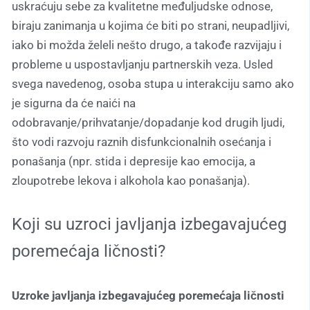
uskraćuju sebe za kvalitetne međuljudske odnose,
biraju zanimanja u kojima će biti po strani, neupadljivi,
iako bi možda želeli nešto drugo, a takođe razvijaju i
probleme u uspostavljanju partnerskih veza. Usled
svega navedenog, osoba stupa u interakciju samo ako
je sigurna da će naići na
odobravanje/prihvatanje/dopadanje kod drugih ljudi,
što vodi razvoju raznih disfunkcionalnih osećanja i
ponašanja (npr. stida i depresije kao emocija, a
zloupotrebe lekova i alkohola kao ponašanja).
Koji su uzroci javljanja izbegavajućeg
poremećaja ličnosti?
Uzroke javljanja izbegavajućeg poremećaja ličnosti