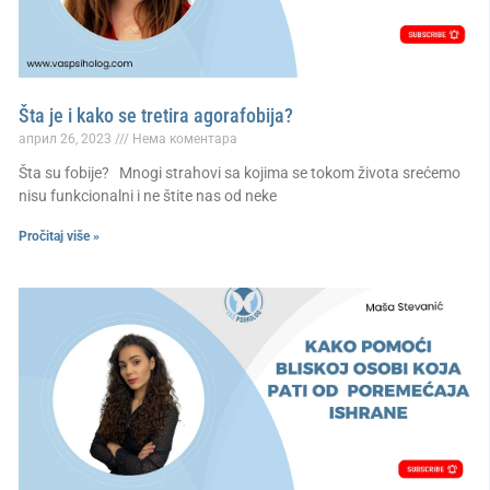
Šta je i kako se tretira agorafobija?
април 26, 2023
Нема коментара
Šta su fobije? Mnogi strahovi sa kojima se tokom života srećemo
nisu funkcionalni i ne štite nas od neke
Pročitaj više »