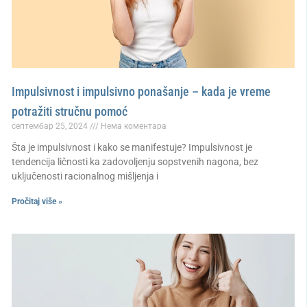
Impulsivnost i impulsivno ponašanje – kada je vreme
potražiti stručnu pomoć
септембар 25, 2024
Нема коментара
Šta je impulsivnost i kako se manifestuje? Impulsivnost je
tendencija ličnosti ka zadovoljenju sopstvenih nagona, bez
uključenosti racionalnog mišljenja i
Pročitaj više »