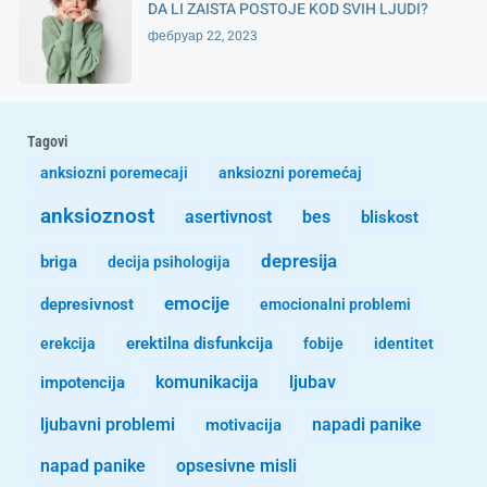
DA LI ZAISTA POSTOJE KOD SVIH LJUDI?
фебруар 22, 2023
Tagovi
anksiozni poremecaji
anksiozni poremećaj
anksioznost
asertivnost
bes
bliskost
depresija
briga
decija psihologija
emocije
depresivnost
emocionalni problemi
erekcija
erektilna disfunkcija
fobije
identitet
komunikacija
ljubav
impotencija
ljubavni problemi
motivacija
napadi panike
opsesivne misli
napad panike