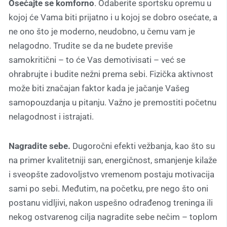
Osećajte se komforno
. Odaberite sportsku opremu u
kojoj će Vama biti prijatno i u kojoj se dobro osećate, a
ne ono što je moderno, neudobno, u čemu vam je
nelagodno. Trudite se da ne budete previše
samokritični – to će Vas demotivisati – već se
ohrabrujte i budite nežni prema sebi. Fizička aktivnost
može biti značajan faktor kada je jačanje Vašeg
samopouzdanja u pitanju. Važno je premostiti početnu
nelagodnost i istrajati.
Nagradite sebe.
Dugoročni efekti vežbanja, kao što su
na primer kvalitetniji san, energičnost, smanjenje kilaže
i sveopšte zadovoljstvo vremenom postaju motivacija
sami po sebi. Međutim, na početku, pre nego što oni
postanu vidljivi, nakon uspešno odrađenog treninga ili
nekog ostvarenog cilja nagradite sebe nečim – toplom