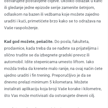
ostvarujete postavljene ciljeve. Ukoliko odlazak u kafić
ili gledanje jedne epizode serije zamenite šetnjom,
odlaskom na bazen ili vežbama koje možete zajedno
uraditi i kući, primetićete brzo kako se to odražava na
Vaše raspoloženje.
Kad god možete, pešačite.
Do posla, fakulteta,
prodavnice, kada treba da se nađete sa prijateljima i
slično trudite se da izbegnete gradski prevoz ili
automobil. Idite stepenicama umesto liftom. Iako
možda treba da krenete malo ranije, na ovaj način ćete
ujedno uraditi i fin trening. Preporučljivo je da se
dnevno prelazi minimum 5 kilometara. Možete
instalirati aplikaciju koja broji Vaše korake i kilometre,
što Vas može motivisati da ostvarujete dnevni cilj.