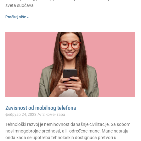
sveta suočava
Pročitaj više »
Zavisnost od mobilnog telefona
фебруар 24, 2023
2 коментара
Tehnološki razvoj je neminovnost današnje civilizacije. Sa sobom
nosi mnogobrojne prednosti, ali i određene mane. Mane nastaju
onda kada se upotreba tehnoloških dostignuća pretvori u