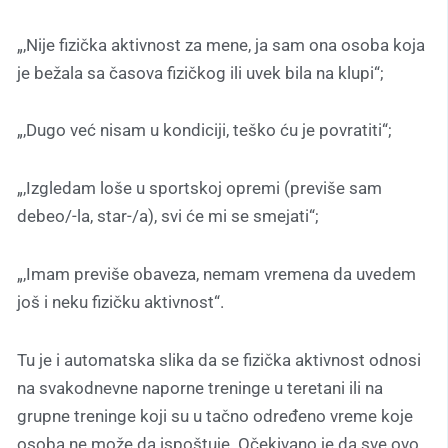
„,Nije fizička aktivnost za mene, ja sam ona osoba koja
je bežala sa časova fizičkog ili uvek bila na klupi“;
„,Dugo već nisam u kondiciji, teško ću je povratiti“;
„,Izgledam loše u sportskoj opremi (previše sam
debeo/-la, star-/a), svi će mi se smejati“;
„,Imam previše obaveza, nemam vremena da uvedem
još i neku fizičku aktivnost“.
Tu je i automatska slika da se fizička aktivnost odnosi
na svakodnevne naporne treninge u teretani ili na
grupne treninge koji su u tačno određeno vreme koje
osoba ne može da ispoštuje. Očekivano je da sve ovo