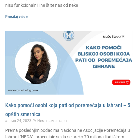
nisu funkcionalni i ne štite nas od neke
Pročitaj više »
Kako pomoći osobi koja pati od poremećaja u ishrani – 5
opštih smernica
април 24, 2023
Нема коментара
Prema poslednjim podacima Nacionalne Asocijacije Poremećaja u
Ishrani (NEDA), procenjuje se da se preko 70 miliona ljudi širom