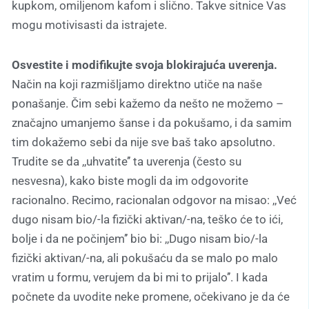
kupkom, omiljenom kafom i slično. Takve sitnice Vas
mogu motivisasti da istrajete.
Osvestite i modifikujte svoja blokirajuća uverenja.
Način na koji razmišljamo direktno utiče na naše
ponašanje. Čim sebi kažemo da nešto ne možemo –
značajno umanjemo šanse i da pokušamo, i da samim
tim dokažemo sebi da nije sve baš tako apsolutno.
Trudite se da ,,uhvatite’’ ta uverenja (često su
nesvesna), kako biste mogli da im odgovorite
racionalno. Recimo, racionalan odgovor na misao: ,,Već
dugo nisam bio/-la fizički aktivan/-na, teško će to ići,
bolje i da ne počinjem’’ bio bi: ,,Dugo nisam bio/-la
fizički aktivan/-na, ali pokušaću da se malo po malo
vratim u formu, verujem da bi mi to prijalo’’. I kada
počnete da uvodite neke promene, očekivano je da će