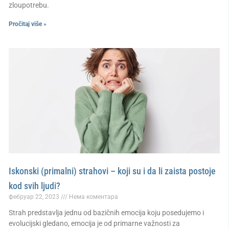
zloupotrebu.
Pročitaj više »
Iskonski (primalni) strahovi – koji su i da li zaista postoje
kod svih ljudi?
фебруар 22, 2023
Нема коментара
Strah predstavlja jednu od bazičnih emocija koju posedujemo i
evolucijski gledano, emocija je od primarne važnosti za