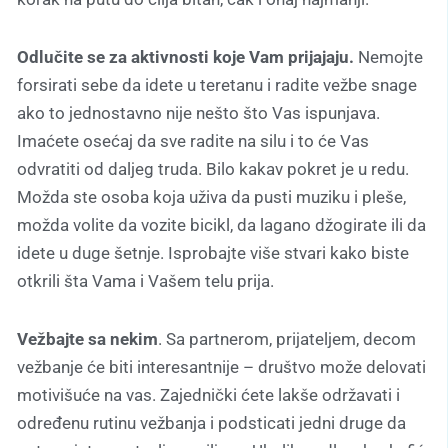
Odlučite se za aktivnosti koje Vam prijajaju.
Nemojte
forsirati sebe da idete u teretanu i radite vežbe snage
ako to jednostavno nije nešto što Vas ispunjava.
Imaćete osećaj da sve radite na silu i to će Vas
odvratiti od daljeg truda. Bilo kakav pokret je u redu.
Možda ste osoba koja uživa da pusti muziku i pleše,
možda volite da vozite bicikl, da lagano džogirate ili da
idete u duge šetnje. Isprobajte više stvari kako biste
otkrili šta Vama i Vašem telu prija.
Vežbajte sa nekim
. Sa partnerom, prijateljem, decom
vežbanje će biti interesantnije – društvo može delovati
motivišuće na vas. Zajednički ćete lakše održavati i
određenu rutinu vežbanja i podsticati jedni druge da