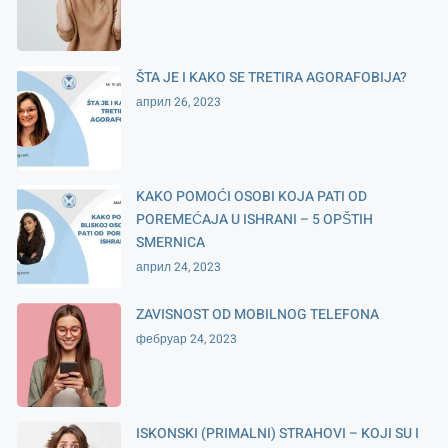
ŠTA JE I KAKO SE TRETIRA AGORAFOBIJA?
април 26, 2023
KAKO POMOĆI OSOBI KOJA PATI OD
POREMEĆAJA U ISHRANI – 5 OPŠTIH
SMERNICA
април 24, 2023
ZAVISNOST OD MOBILNOG TELEFONA
фебруар 24, 2023
ISKONSKI (PRIMALNI) STRAHOVI – KOJI SU I