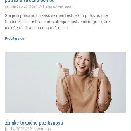
potražiti stručnu pomoć
септембар 25, 2024
Нема коментара
Šta je impulsivnost i kako se manifestuje? Impulsivnost je
tendencija ličnosti ka zadovoljenju sopstvenih nagona, bez
uključenosti racionalnog mišljenja i
Pročitaj više »
Zamke toksične pozitivnosti
јун 14, 2023
2 коментара