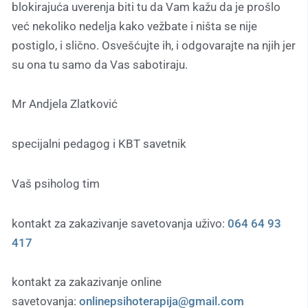
blokirajuća uverenja biti tu da Vam kažu da je prošlo
već nekoliko nedelja kako vežbate i ništa se nije
postiglo, i slično. Osvešćujte ih, i odgovarajte na njih jer
su ona tu samo da Vas sabotiraju.
Mr Andjela Zlatković
specijalni pedagog i KBT savetnik
Vaš psiholog tim
kontakt za zakazivanje savetovanja uživo:
064 64 93
417
kontakt za zakazivanje online
savetovanja:
onlinepsihoterapija@gmail.com