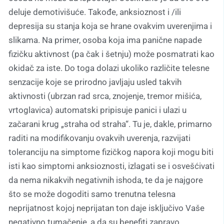
deluje demotivišuće. Takođe, anksioznost i /ili
depresija su stanja koja se hrane ovakvim uverenjima i
slikama. Na primer, osoba koja ima panične napade
fizičku aktivnost (pa čak i šetnju) može posmatrati kao
okidač za iste. Do toga dolazi ukoliko različite telesne
senzacije koje se prirodno javljaju usled takvih
aktivnosti (ubrzan rad srca, znojenje, tremor mišića,
vrtoglavica) automatski pripisuje panici i ulazi u
začarani krug „straha od straha“. Tu je, dakle, primarno
raditi na modifikovanju ovakvih uverenja, razvijati
toleranciju na simptome fizičkog napora koji mogu biti
isti kao simptomi anksioznosti, izlagati se i osvešćivati
da nema nikakvih negativnih ishoda, te da je najgore
što se može dogoditi samo trenutna telesna
neprijatnost kojoj neprijatan ton daje isključivo Vaše
negativno tumačenje, a da su benefiti zapravo