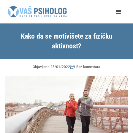
Пређи
на
садржај
Kako da se motivišete za fizičku
aktivnost?
Objavljeno
28/01/2022
Bez komentara