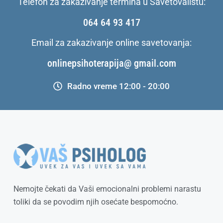
Telefon za zakazivanje termina u Savetovalištu:
064 64 93 417
Email za zakazivanje online savetovanja:
onlinepsihoterapija@ gmail.com
Radno vreme 12:00 - 20:00
Nemojte čekati da Vaši emocionalni problemi narastu
toliki da se povodim njih osećate bespomoćno.