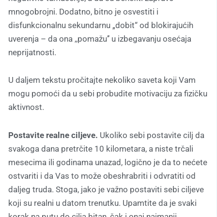
mnogobrojni. Dodatno, bitno je osvestiti i
disfunkcionalnu sekundarnu „dobit“ od blokirajućih
uverenja – da ona ,,pomažu’’ u izbegavanju osećaja
neprijatnosti.
U daljem tekstu pročitajte nekoliko saveta koji Vam
mogu pomoći da u sebi probudite motivaciju za fizičku
aktivnost.
Postavite realne ciljeve.
Ukoliko sebi postavite cilj da
svakoga dana pretrčite 10 kilometara, a niste trčali
mesecima ili godinama unazad, logično je da to nećete
ostvariti i da Vas to može obeshrabriti i odvratiti od
daljeg truda. Stoga, jako je važno postaviti sebi ciljeve
koji su realni u datom trenutku. Upamtite da je svaki
korak na putu do cilja bitan, čak i onaj najmanji.