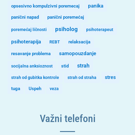
panika
opsesivno kompulzivni poremecaj
panični napad
panični poremećaj
psiholog
poremećaj ličnosti
psihoterapeut
psihoterapija
REBT
relaksacija
samopouzdanje
resavanje problema
strah
stid
socijalna anksioznost
stres
strah od gubitka kontrole
strah od straha
tuga
Uspeh
veza
Važni telefoni