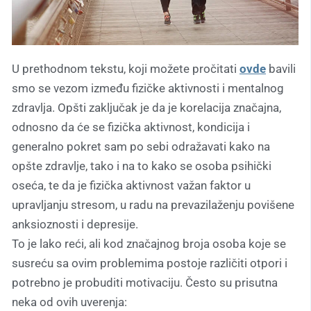
U prethodnom tekstu, koji možete pročitati
ovde
bavili
smo se vezom između fizičke aktivnosti i mentalnog
zdravlja. Opšti zaključak je da je korelacija značajna,
odnosno da će se fizička aktivnost, kondicija i
generalno pokret sam po sebi odražavati kako na
opšte zdravlje, tako i na to kako se osoba psihički
oseća, te da je fizička aktivnost važan faktor u
upravljanju stresom, u radu na prevazilaženju povišene
anksioznosti i depresije.
To je lako reći, ali kod značajnog broja osoba koje se
susreću sa ovim problemima postoje različiti otpori i
potrebno je probuditi motivaciju. Često su prisutna
neka od ovih uverenja: