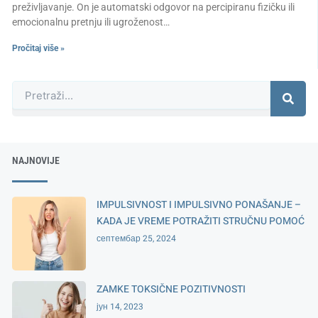
preživljavanje. On je automatski odgovor na percipiranu fizičku ili
emocionalnu pretnju ili ugroženost…
Pročitaj više »
Претрага
NAJNOVIJE
IMPULSIVNOST I IMPULSIVNO PONAŠANJE –
KADA JE VREME POTRAŽITI STRUČNU POMOĆ
септембар 25, 2024
ZAMKE TOKSIČNE POZITIVNOSTI
јун 14, 2023