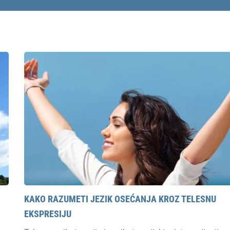
KAKO RAZUMETI JEZIK OSEĆANJA KROZ TELESNU
EKSPRESIJU