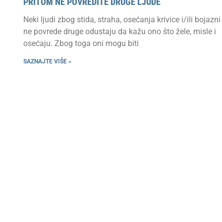
PRITOM NE POVREDITE DRUGE LJUDE
Neki ljudi zbog stida, straha, osećanja krivice i/ili bojazni
ne povrede druge odustaju da kažu ono što žele, misle i
osećaju. Zbog toga oni mogu biti
SAZNAJTE VIŠE »