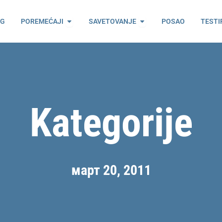
ama
Open Poremećaji
Open Savetovanje
OG
POREMEĆAJI
SAVETOVANJE
POSAO
TESTI
Kategorije
март 20, 2011