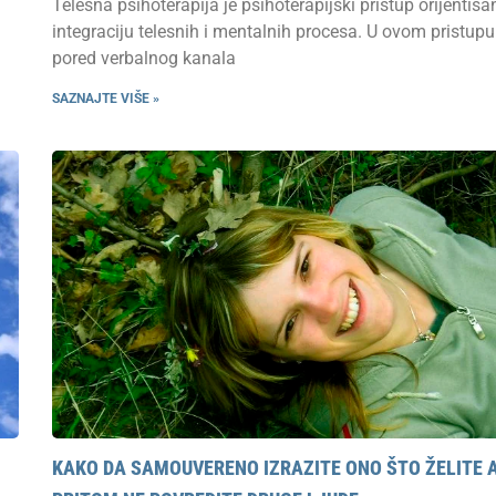
Telesna psihoterapija je psihoterapijski pristup orijentisa
integraciju telesnih i mentalnih procesa. U ovom pristupu
pored verbalnog kanala
SAZNAJTE VIŠE »
KAKO DA SAMOUVERENO IZRAZITE ONO ŠTO ŽELITE 