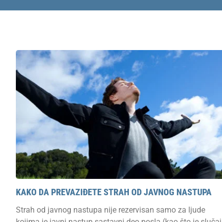
KAKO DA PREVAZIĐETE STRAH OD JAVNOG NASTUPA
Strah od javnog nastupa nije rezervisan samo za ljude
kojima je javni nastup sastavni deo posla (kao što je slučaj