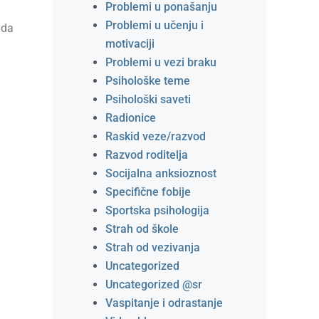
Problemi u ponašanju
Problemi u učenju i
 da
motivaciji
Problemi u vezi braku
Psihološke teme
Psihološki saveti
Radionice
Raskid veze/razvod
Razvod roditelja
Socijalna anksioznost
Specifične fobije
Sportska psihologija
Strah od škole
Strah od vezivanja
Uncategorized
Uncategorized @sr
Vaspitanje i odrastanje