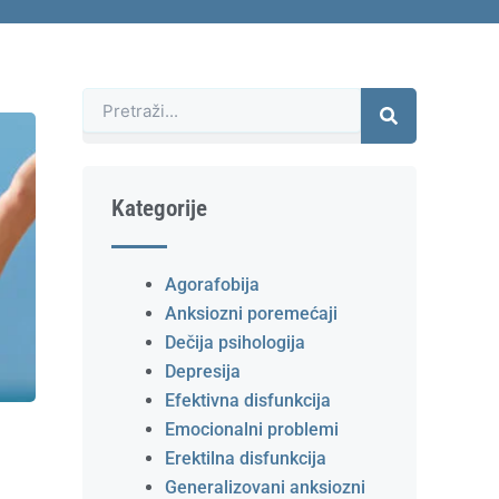
Претрага
Kategorije
Agorafobija
Anksiozni poremećaji
Dečija psihologija
Depresija
Efektivna disfunkcija
Emocionalni problemi
Erektilna disfunkcija
Generalizovani anksiozni