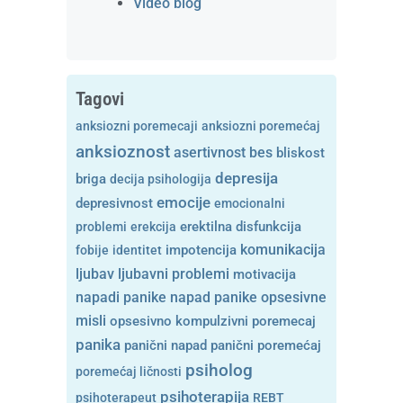
Video blog
Tagovi
anksiozni poremecaji
anksiozni poremećaj
anksioznost
asertivnost
bes
bliskost
depresija
briga
decija psihologija
emocije
depresivnost
emocionalni
problemi
erekcija
erektilna disfunkcija
komunikacija
fobije
identitet
impotencija
ljubavni problemi
ljubav
motivacija
opsesivne
napadi panike
napad panike
misli
opsesivno kompulzivni poremecaj
panika
panični napad
panični poremećaj
psiholog
poremećaj ličnosti
psihoterapija
psihoterapeut
REBT