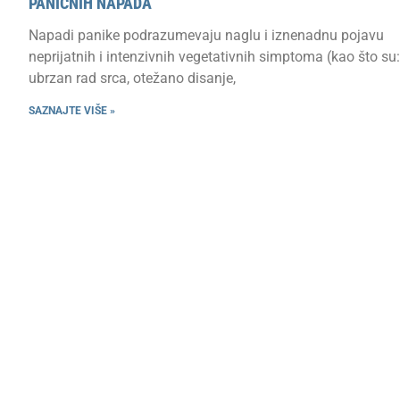
PANIČNIH NAPADA
Napadi panike podrazumevaju naglu i iznenadnu pojavu
neprijatnih i intenzivnih vegetativnih simptoma (kao što su:
ubrzan rad srca, otežano disanje,
SAZNAJTE VIŠE »