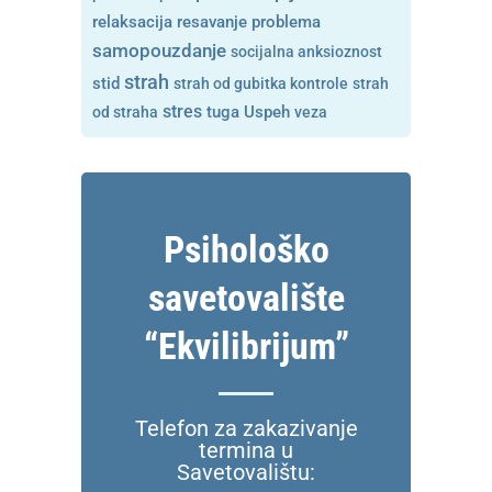
resavanje problema
relaksacija
samopouzdanje
socijalna anksioznost
strah
stid
strah od gubitka kontrole
strah
stres
tuga
od straha
Uspeh
veza
Psihološko
savetovalište
“Ekvilibrijum”
Telefon za zakazivanje
termina u
Savetovalištu: