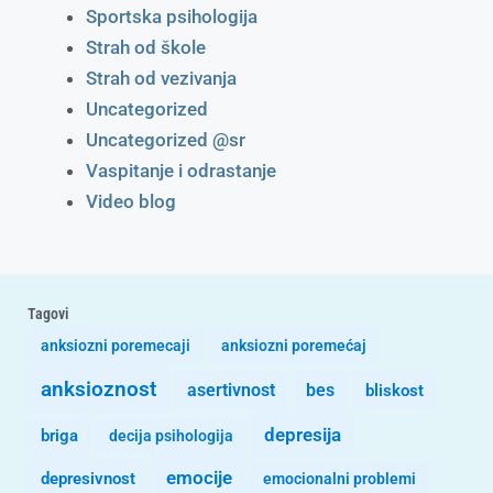
Sportska psihologija
Strah od škole
Strah od vezivanja
Uncategorized
Uncategorized @sr
Vaspitanje i odrastanje
Video blog
Tagovi
anksiozni poremecaji
anksiozni poremećaj
anksioznost
asertivnost
bes
bliskost
depresija
briga
decija psihologija
emocije
depresivnost
emocionalni problemi