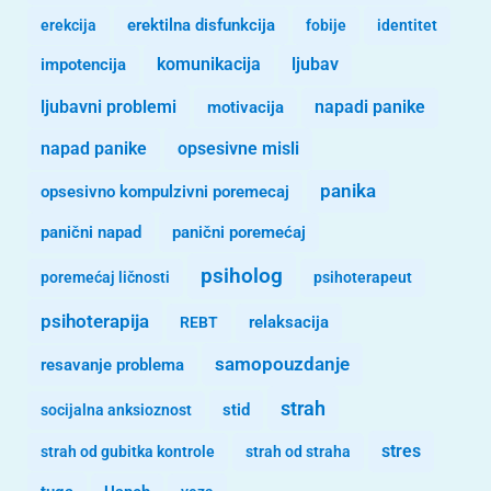
erekcija
erektilna disfunkcija
fobije
identitet
komunikacija
ljubav
impotencija
ljubavni problemi
motivacija
napadi panike
opsesivne misli
napad panike
panika
opsesivno kompulzivni poremecaj
panični napad
panični poremećaj
psiholog
poremećaj ličnosti
psihoterapeut
psihoterapija
REBT
relaksacija
samopouzdanje
resavanje problema
strah
stid
socijalna anksioznost
stres
strah od gubitka kontrole
strah od straha