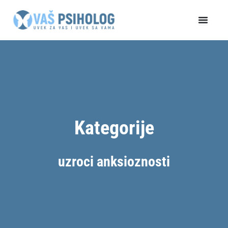
Пређи
на
садржај
Kategorije
uzroci anksioznosti