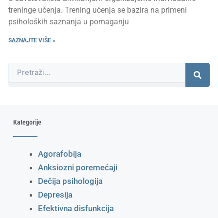
treninge učenja. Trening učenja se bazira na primeni
psiholoških saznanja u pomaganju
SAZNAJTE VIŠE »
Претрага
Kategorije
Agorafobija
Anksiozni poremećaji
Dečija psihologija
Depresija
Efektivna disfunkcija