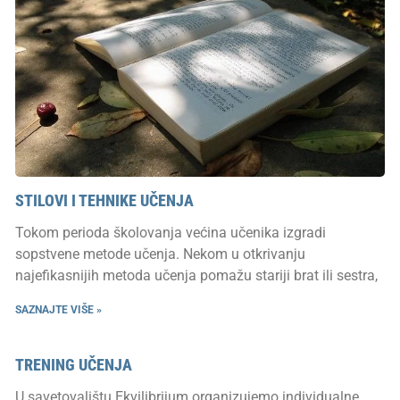
STILOVI I TEHNIKE UČENJA
Tokom perioda školovanja većina učenika izgradi
sopstvene metode učenja. Nekom u otkrivanju
najefikasnijih metoda učenja pomažu stariji brat ili sestra,
SAZNAJTE VIŠE »
TRENING UČENJA
U savetovalištu Ekvilibrijum organizujemo individualne