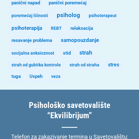
panični napad
panični poremećaj
psiholog
poremećaj ličnosti
psihoterapeut
psihoterapija
REBT
relaksacija
samopouzdanje
resavanje problema
strah
stid
socijalna anksioznost
stres
strah od gubitka kontrole
strah od straha
tuga
Uspeh
veza
Psihološko savetovalište
“Ekvilibrijum”
Telefon za zakazivanje termina u Savetovalištu: