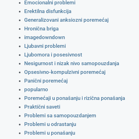
Emocionalni problemi
Erektilna disfunkcija
Generalizovani anksiozni poremećaj
Hronična briga
imagedowndown
Ljubavni problemi
Ljubomora i posesivnost
Nesigurnost i nizak nivo samopouzdanja
Opsesivno-kompulzivni poremećaj
Panični poremećaj
popularno
Poremećaji u ponašanju i rizična ponašanja
Praktični saveti
Problemi sa samopouzdanjem
Problemi u odrastanju
Problemi u ponašanju