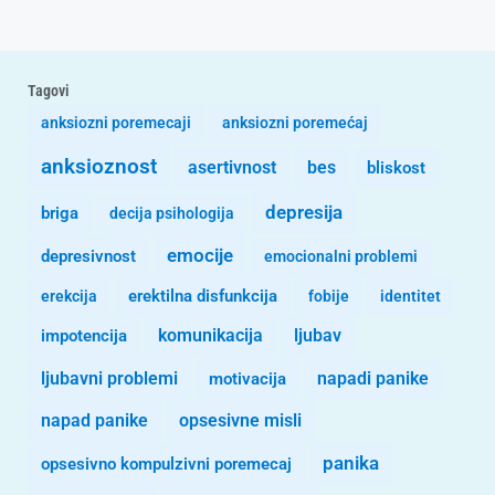
Tagovi
anksiozni poremecaji
anksiozni poremećaj
anksioznost
asertivnost
bes
bliskost
depresija
briga
decija psihologija
emocije
depresivnost
emocionalni problemi
erekcija
erektilna disfunkcija
fobije
identitet
komunikacija
ljubav
impotencija
ljubavni problemi
motivacija
napadi panike
opsesivne misli
napad panike
panika
opsesivno kompulzivni poremecaj