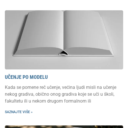
UČENJE PO MODELU
Kada se pomene reč učenje, većina ljudi misli na učenje
nekog gradiva, obično onog gradiva koje se uči u školi,
fakultetu ili u nekom drugom formalnom ili
SAZNAJTE VIŠE »