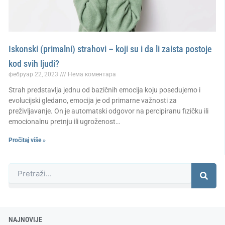
Iskonski (primalni) strahovi – koji su i da li zaista postoje
kod svih ljudi?
фебруар 22, 2023
Нема коментара
Strah predstavlja jednu od bazičnih emocija koju posedujemo i
evolucijski gledano, emocija je od primarne važnosti za
preživljavanje. On je automatski odgovor na percipiranu fizičku ili
emocionalnu pretnju ili ugroženost…
Pročitaj više »
Претрага
NAJNOVIJE