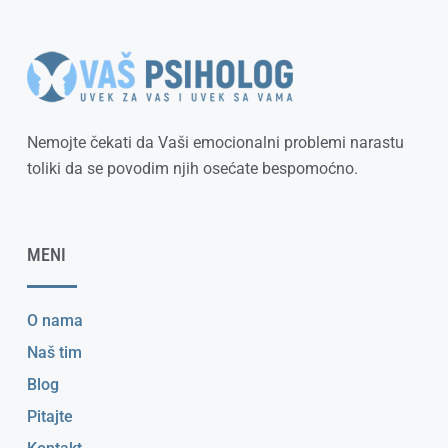
Nemojte čekati da Vaši emocionalni problemi narastu
toliki da se povodim njih osećate bespomoćno.
MENI
O nama
Naš tim
Blog
Pitajte