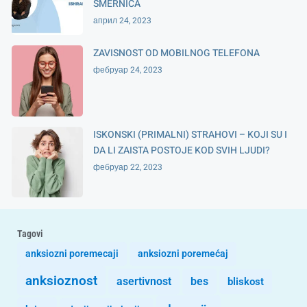
SMERNICA
април 24, 2023
ZAVISNOST OD MOBILNOG TELEFONA
фебруар 24, 2023
ISKONSKI (PRIMALNI) STRAHOVI – KOJI SU I
DA LI ZAISTA POSTOJE KOD SVIH LJUDI?
фебруар 22, 2023
Tagovi
anksiozni poremecaji
anksiozni poremećaj
anksioznost
asertivnost
bes
bliskost