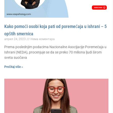
Kako pomoći osobi koja pati od poremećaja u ishrani – 5
opštih smernica
април 24, 2023
Нема коментара
Prema poslednjim podacima Nacionalne Asocijacije Poremećaja u
Ishrani (NEDA), procenjuje se da se preko 70 miliona ljudi širom
sveta suočava
Pročitaj više »