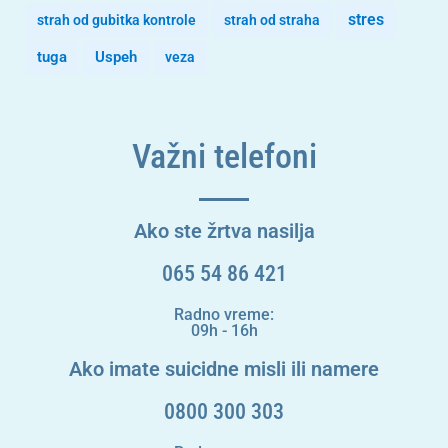
stres
strah od gubitka kontrole
strah od straha
tuga
Uspeh
veza
Važni telefoni
Ako ste žrtva nasilja
065 54 86 421
Radno vreme:
09h - 16h
Ako imate suicidne misli ili namere
0800 300 303