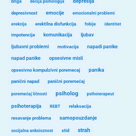
depresija
briga
decija psihologija
emocije
depresivnost
emocionalni problemi
erekcija
erektilna disfunkcija
fobije
identitet
komunikacija
ljubav
impotencija
ljubavni problemi
motivacija
napadi panike
opsesivne misli
napad panike
panika
opsesivno kompulzivni poremecaj
panični napad
panični poremećaj
psiholog
poremećaj ličnosti
psihoterapeut
psihoterapija
REBT
relaksacija
samopouzdanje
resavanje problema
strah
stid
socijalna anksioznost