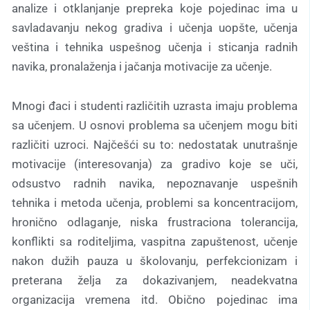
analize i otklanjanje prepreka koje pojedinac ima u
savladavanju nekog gradiva i učenja uopšte, učenja
veština i tehnika uspešnog učenja i sticanja radnih
navika, pronalaženja i jačanja motivacije za učenje.
Mnogi đaci i studenti različitih uzrasta imaju problema
sa učenjem. U osnovi problema sa učenjem mogu biti
različiti uzroci. Najčešći su to: nedostatak unutrašnje
motivacije (interesovanja) za gradivo koje se uči,
odsustvo radnih navika, nepoznavanje uspešnih
tehnika i metoda učenja, problemi sa koncentracijom,
hronično odlaganje, niska frustraciona tolerancija,
konflikti sa roditeljima, vaspitna zapuštenost, učenje
nakon dužih pauza u školovanju, perfekcionizam i
preterana želja za dokazivanjem, neadekvatna
organizacija vremena itd. Obično pojedinac ima