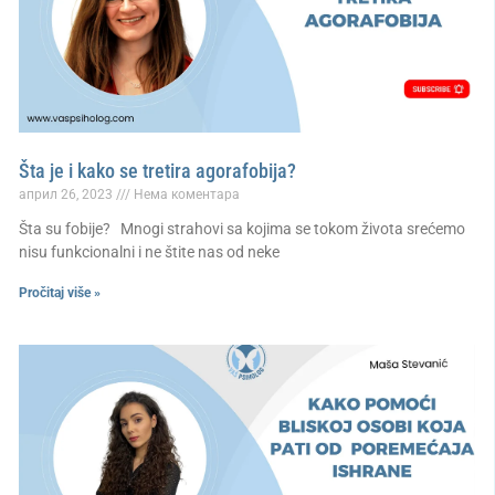
Šta je i kako se tretira agorafobija?
април 26, 2023
Нема коментара
Šta su fobije? Mnogi strahovi sa kojima se tokom života srećemo
nisu funkcionalni i ne štite nas od neke
Pročitaj više »