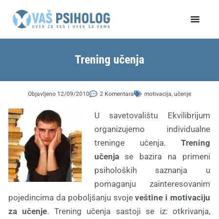
Пређи
на
садржај
Trening učenja
Objavljeno
12/09/2010
2 Komentara
motivacija
,
učenje
U savetovalištu Ekvilibrijum
organizujemo individualne
treninge učenja.
Trening
učenja
se bazira na primeni
psiholoških saznanja u
pomaganju zainteresovanim
pojedincima da poboljšanju svoje
veštine i motivaciju
za učenje
. Trening učenja sastoji se iz: otkrivanja,