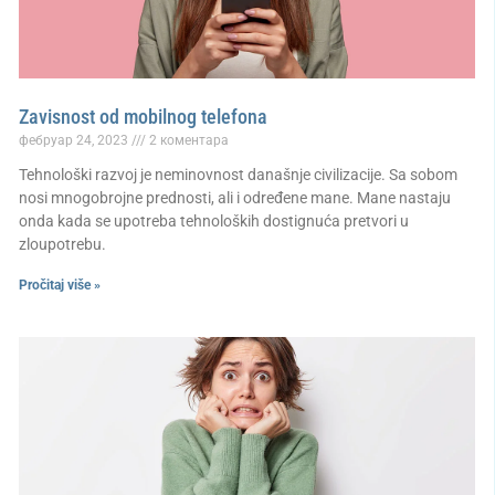
Zavisnost od mobilnog telefona
фебруар 24, 2023
2 коментара
Tehnološki razvoj je neminovnost današnje civilizacije. Sa sobom
nosi mnogobrojne prednosti, ali i određene mane. Mane nastaju
onda kada se upotreba tehnoloških dostignuća pretvori u
zloupotrebu.
Pročitaj više »