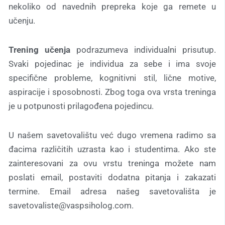
nekoliko od navednih prepreka koje ga remete u
učenju.
Trening u
čenja
podrazumeva individualni prisutup.
Svaki pojedinac je individua za sebe i ima svoje
specifične probleme, kognitivni stil, lične motive,
aspiracije i sposobnosti. Zbog toga ova vrsta treninga
je u potpunosti prilagođena pojedincu.
U našem savetovalištu već dugo vremena radimo sa
đacima različitih uzrasta kao i studentima. Ako ste
zainteresovani za ovu vrstu treninga možete nam
poslati email, postaviti dodatna pitanja i zakazati
termine. Email adresa našeg savetovališta je
savetovaliste@vaspsiholog.com.