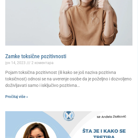
Zamke toksične pozitivnosti
јун 14, 2023
2 коментара
Pojam toksična pozitivnost (ili kako se još naziva pozitivna
toksičnost) odnosi se na uverenje osobe da je poželjno i dozvoljeno
doživljavati samo i isključivo pozitivna…
Pročitaj više »