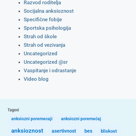
Razvod roditelja
Socijalna anksioznost
Specifične fobije
Sportska psihologija
Strah od škole
Strah od vezivanja
Uncategorized
Uncategorized @sr
Vaspitanje i odrastanje
Video blog
Tagovi
anksiozni poremecaji
anksiozni poremećaj
anksioznost
asertivnost
bes
bliskost