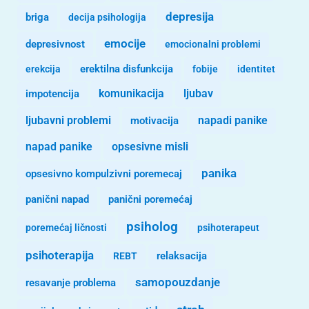
depresija
briga
decija psihologija
emocije
depresivnost
emocionalni problemi
erekcija
erektilna disfunkcija
fobije
identitet
komunikacija
ljubav
impotencija
ljubavni problemi
motivacija
napadi panike
opsesivne misli
napad panike
panika
opsesivno kompulzivni poremecaj
panični napad
panični poremećaj
psiholog
poremećaj ličnosti
psihoterapeut
psihoterapija
REBT
relaksacija
samopouzdanje
resavanje problema