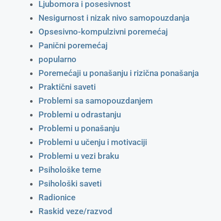
Ljubomora i posesivnost
Nesigurnost i nizak nivo samopouzdanja
Opsesivno-kompulzivni poremećaj
Panični poremećaj
popularno
Poremećaji u ponašanju i rizična ponašanja
Praktični saveti
Problemi sa samopouzdanjem
Problemi u odrastanju
Problemi u ponašanju
Problemi u učenju i motivaciji
Problemi u vezi braku
Psihološke teme
Psihološki saveti
Radionice
Raskid veze/razvod