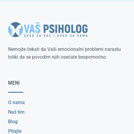
Nemojte čekati da Vaši emocionalni problemi narastu
toliki da se povodim njih osećate bespomoćno.
MENI
O nama
Naš tim
Blog
Pitajte