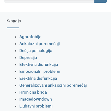
Kategorije
Agorafobija
Anksiozni poremećaji
Dečija psihologija
Depresija
Efektivna disfunkcija
Emocionalni problemi
Erektilna disfunkcija
Generalizovani anksiozni poremećaj
Hronična briga
imagedowndown
Ljubavni problemi