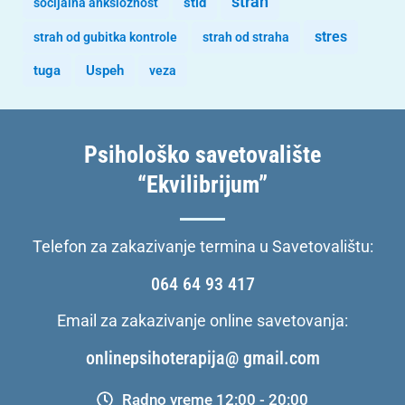
strah
stid
socijalna anksioznost
stres
strah od gubitka kontrole
strah od straha
tuga
Uspeh
veza
Psihološko savetovalište
“Ekvilibrijum”
Telefon za zakazivanje termina u Savetovalištu:
064 64 93 417
Email za zakazivanje online savetovanja:
onlinepsihoterapija@ gmail.com
Radno vreme 12:00 - 20:00