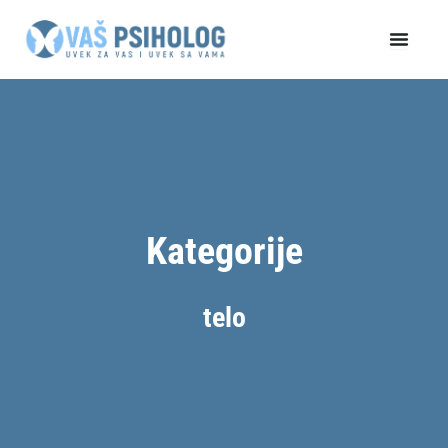
Пређи
на
садржај
Kategorije
telo