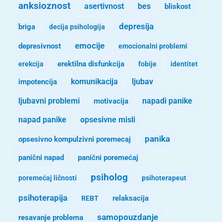
anksioznost
asertivnost
bes
bliskost
depresija
briga
decija psihologija
emocije
depresivnost
emocionalni problemi
erekcija
erektilna disfunkcija
fobije
identitet
komunikacija
ljubav
impotencija
ljubavni problemi
motivacija
napadi panike
opsesivne misli
napad panike
panika
opsesivno kompulzivni poremecaj
panični napad
panični poremećaj
psiholog
poremećaj ličnosti
psihoterapeut
psihoterapija
REBT
relaksacija
samopouzdanje
resavanje problema