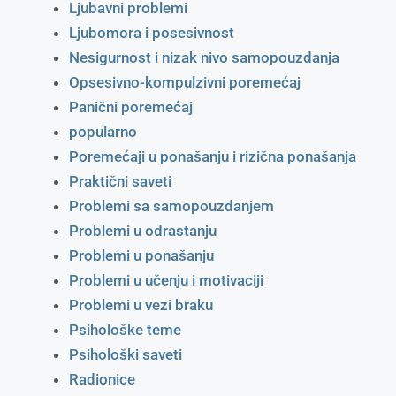
Ljubavni problemi
Ljubomora i posesivnost
Nesigurnost i nizak nivo samopouzdanja
Opsesivno-kompulzivni poremećaj
Panični poremećaj
popularno
Poremećaji u ponašanju i rizična ponašanja
Praktični saveti
Problemi sa samopouzdanjem
Problemi u odrastanju
Problemi u ponašanju
Problemi u učenju i motivaciji
Problemi u vezi braku
Psihološke teme
Psihološki saveti
Radionice