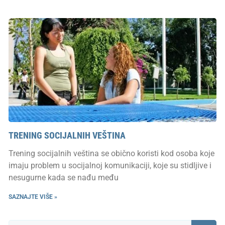
TRENING SOCIJALNIH VEŠTINA
Trening socijalnih veština se obično koristi kod osoba koje
imaju problem u socijalnoj komunikaciji, koje su stidljive i
nesugurne kada se nađu među
SAZNAJTE VIŠE »
Претрага