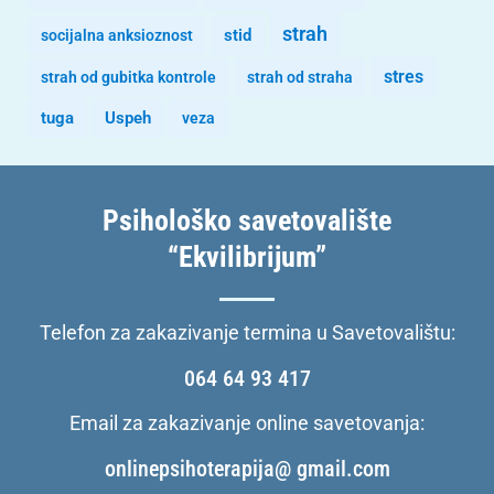
strah
stid
socijalna anksioznost
stres
strah od gubitka kontrole
strah od straha
tuga
Uspeh
veza
Psihološko savetovalište
“Ekvilibrijum”
Telefon za zakazivanje termina u Savetovalištu:
064 64 93 417
Email za zakazivanje online savetovanja:
onlinepsihoterapija@ gmail.com