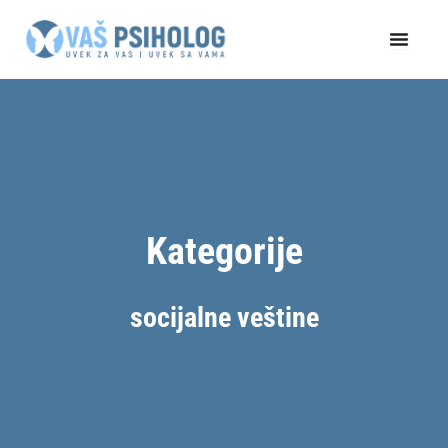
Пређи
на
садржај
Kategorije
socijalne veštine