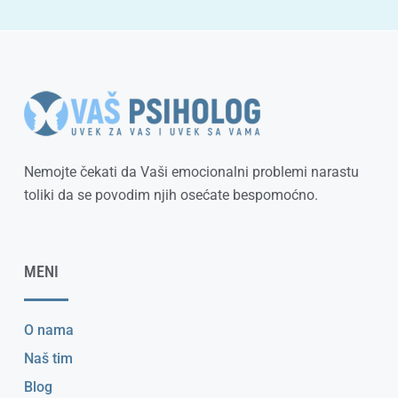
Nemojte čekati da Vaši emocionalni problemi narastu
toliki da se povodim njih osećate bespomoćno.
MENI
O nama
Naš tim
Blog