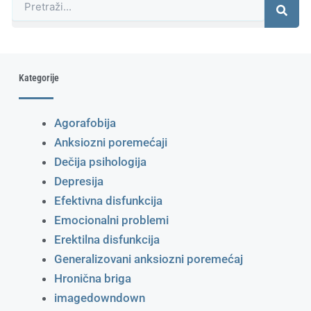
Kategorije
Agorafobija
Anksiozni poremećaji
Dečija psihologija
Depresija
Efektivna disfunkcija
Emocionalni problemi
Erektilna disfunkcija
Generalizovani anksiozni poremećaj
Hronična briga
imagedowndown