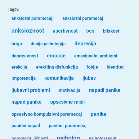
Tagovi
anksiozni poremecaji
anksiozni poremećaj
anksioznost
asertivnost
bes
bliskost
depresija
briga
decija psihologija
emocije
depresivnost
emocionalni problemi
erekcija
erektilna disfunkcija
fobije
identitet
komunikacija
ljubav
impotencija
ljubavni problemi
motivacija
napadi panike
opsesivne misli
napad panike
panika
opsesivno kompulzivni poremecaj
panični napad
panični poremećaj
psiholog
poremećaj ličnosti
psihoterapeut