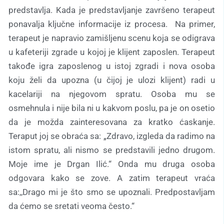
predstavlja. Kada je predstavljanje završeno terapeut
ponavalja ključne informacije iz procesa. Na primer,
terapeut je napravio zamišljenu scenu koja se odigrava
u kafeteriji zgrade u kojoj je klijent zaposlen. Terapeut
takođe igra zaposlenog u istoj zgradi i nova osoba
koju želi da upozna (u čijoj je ulozi klijent) radi u
kacelariji na njegovom spratu. Osoba mu se
osmehnula i nije bila ni u kakvom poslu, pa je on osetio
da je možda zainteresovana za kratko ćaskanje.
Teraput joj se obraća sa: „Zdravo, izgleda da radimo na
istom spratu, ali nismo se predstavili jedno drugom.
Moje ime je Drgan Ilić.“ Onda mu druga osoba
odgovara kako se zove. A zatim terapeut vraća
sa:,,Drago mi je što smo se upoznali. Predpostavljam
da ćemo se sretati veoma često.“