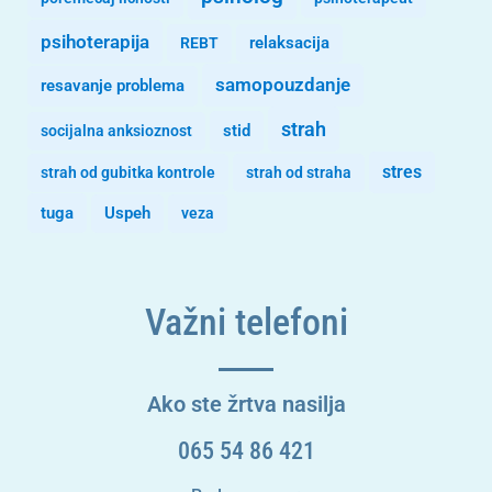
psihoterapija
REBT
relaksacija
samopouzdanje
resavanje problema
strah
stid
socijalna anksioznost
stres
strah od gubitka kontrole
strah od straha
tuga
Uspeh
veza
Važni telefoni
Ako ste žrtva nasilja
065 54 86 421