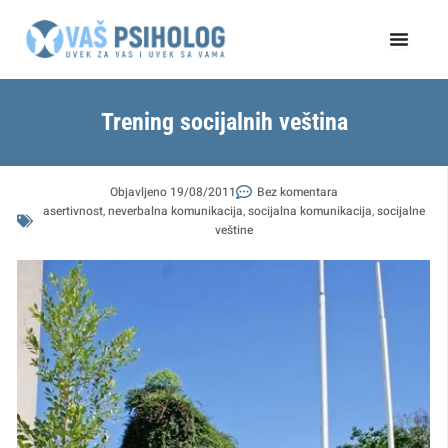
Пређи
на
садржај
Trening socijalnih veština
Objavljeno
19/08/2011
Bez komentara
asertivnost
,
neverbalna komunikacija
,
socijalna komunikacija
,
socijalne
veštine