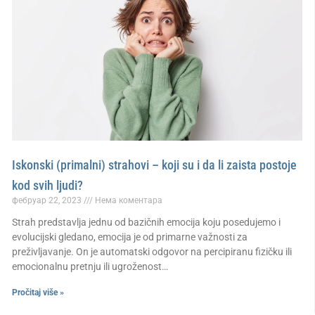
Iskonski (primalni) strahovi – koji su i da li zaista postoje
kod svih ljudi?
фебруар 22, 2023
Нема коментара
Strah predstavlja jednu od bazičnih emocija koju posedujemo i
evolucijski gledano, emocija je od primarne važnosti za
preživljavanje. On je automatski odgovor na percipiranu fizičku ili
emocionalnu pretnju ili ugroženost…
Pročitaj više »