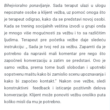
Bihejvioralno ponavljanje
. Sada teraput ulazi u ulogu
nepoznate osobe a klijent vežba, uz pomoć onoga što
je terapeut odigrao, kako da se predstavi novoj osobi.
Kada se trening socijalnih veština izvodi u grupi onda
je mnogo više mogućnosti za vežbu i to sa različitim
ljudima. Terapeut pre početka vežbe daje sledeću
instrukciju: ,, Sada je tvoj red za vežbu. Zapamti da je
potrebno da napraviš mali komentar pre nego što
započneš konverzaciju a zatim se predstavi. Ovo je
samo vežba, prema tome budi slobodan i upotrebi
sopstvenu maštu kako bi zamislio scenu upoznavanja i
kako bi započeo kontakt.“ Nakon ove vežbe, sledi
konstruktivni feedback i isticanje pozitivnih delova
konverzacije. Klijent može ponoviti vežbu onoliko puta
koliko misli da mu je potrebno.