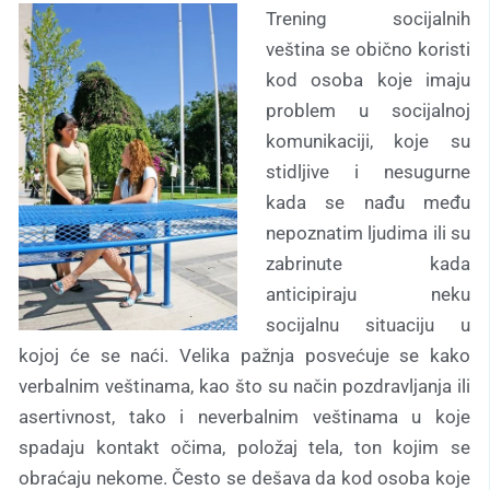
Trening socijalnih
veština se obično koristi
kod osoba koje imaju
problem u socijalnoj
komunikaciji, koje su
stidljive i nesugurne
kada se nađu među
nepoznatim ljudima ili su
zabrinute kada
anticipiraju neku
socijalnu situaciju u
kojoj će se naći. Velika pažnja posvećuje se kako
verbalnim veštinama, kao što su način pozdravljanja ili
asertivnost, tako i neverbalnim veštinama u koje
spadaju kontakt očima, položaj tela, ton kojim se
obraćaju nekome. Često se dešava da kod osoba koje