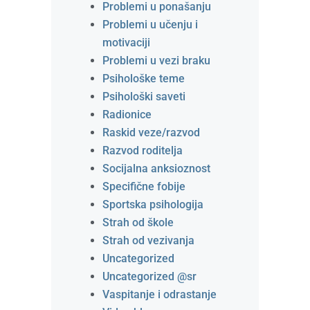
Problemi u ponašanju
Problemi u učenju i
motivaciji
Problemi u vezi braku
Psihološke teme
Psihološki saveti
Radionice
Raskid veze/razvod
Razvod roditelja
Socijalna anksioznost
Specifične fobije
Sportska psihologija
Strah od škole
Strah od vezivanja
Uncategorized
Uncategorized @sr
Vaspitanje i odrastanje