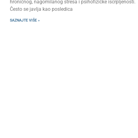
hroničnog, nagomilanog stresa i psihofizičke iscrpljenosti.
Često se javlja kao posledica
SAZNAJTE VIŠE »