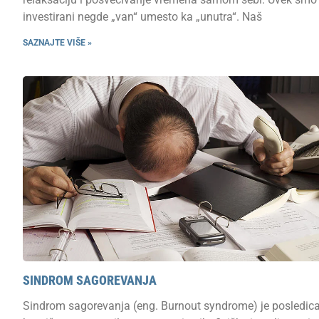
investirani negde „van“ umesto ka „unutra“. Naš
SAZNAJTE VIŠE »
SINDROM SAGOREVANJA
Sindrom sagorevanja (eng. Burnout syndrome) je posledic