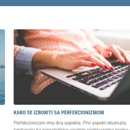
KAKO SE IZBORITI SA PERFEKCIONIZMOM
Perfekcionizam ima dva aspekta. Prvi aspekt obuhvata
tendanciju ka nerealistično visokim očekivanjima prema 