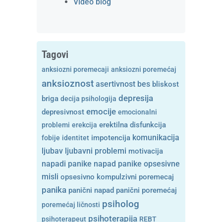
Video blog
Tagovi
anksiozni poremecaji
anksiozni poremećaj
anksioznost
asertivnost
bes
bliskost
depresija
briga
decija psihologija
emocije
depresivnost
emocionalni
problemi
erekcija
erektilna disfunkcija
komunikacija
fobije
identitet
impotencija
ljubavni problemi
ljubav
motivacija
opsesivne
napadi panike
napad panike
misli
opsesivno kompulzivni poremecaj
panika
panični napad
panični poremećaj
psiholog
poremećaj ličnosti
psihoterapija
psihoterapeut
REBT