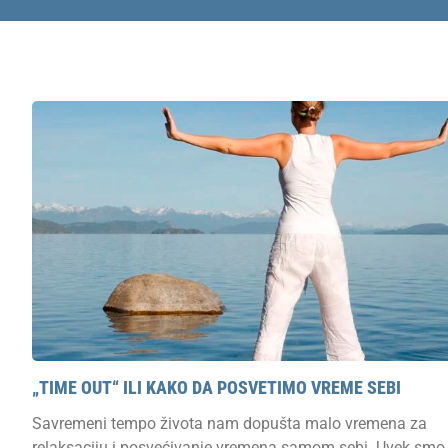
„TIME OUT“ ILI KAKO DA POSVETIMO VREME SEBI
Savremeni tempo života nam dopušta malo vremena za
relaksaciju i posvećivanje vremena samom sebi. Uvek smo