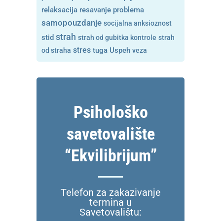
resavanje problema
relaksacija
samopouzdanje
socijalna anksioznost
strah
stid
strah od gubitka kontrole
strah
stres
tuga
od straha
Uspeh
veza
Psihološko
savetovalište
“Ekvilibrijum”
Telefon za zakazivanje
termina u
Savetovalištu: