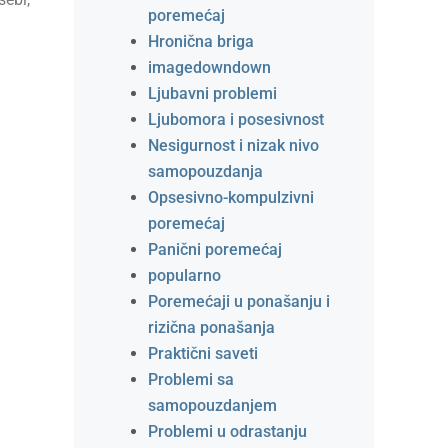
poremećaj
Hronična briga
imagedowndown
Ljubavni problemi
Ljubomora i posesivnost
Nesigurnost i nizak nivo
samopouzdanja
Opsesivno-kompulzivni
poremećaj
Panični poremećaj
popularno
Poremećaji u ponašanju i
rizična ponašanja
Praktični saveti
Problemi sa
samopouzdanjem
Problemi u odrastanju