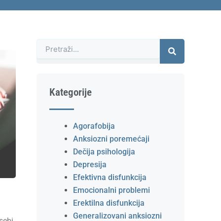
Претрага
Kategorije
Agorafobija
Anksiozni poremećaji
Dečija psihologija
Depresija
Efektivna disfunkcija
Emocionalni problemi
Erektilna disfunkcija
Generalizovani anksiozni
sebi,