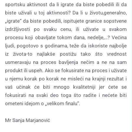
sportsku aktivnost da li igrate da biste pobedili ili da
biste uživali u toj aktivnosti? Da li u životu,generalno,
„igrate“ da biste pobedili, ispitujete granice sopstvene
izdržljivosti po svaku cenu, ili uživate u svakom
procesu koji obavljate tokom dana, nedelje,…? Većina
ljudi, pogotovo s godinama, teže da iskoriste najbolje
iz života-to najlakše postižu tako što vrednost
usmeravaju na proces bavljenja nečim a ne na sam
produkt ili uspeh. Ako se fokusirate na proces i uživate
u njemu korak po korak ne misleći na krajnji rezultat i
vaš učinak će biti mnogo kvalitetniji jer ćete se
fokusirati na svaki deo toga što radite i nećete biti
ometeni idejom o „velikom finalu“.
Mr Sanja Marjanović