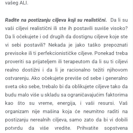
vašeg ALI.
Radite na postizanju ciljeva koji su realistični
.
Da li su
vaši ciljevi realistični ili ste ih postavili suviše visoko?
Da li očekujete i od drugih da dostignu ciljeve koje ste
vi sebi postavili? Nekada je jako taško prepoznati
previsoke ili ti perfekcionističke ciljeve. Ponekad treba
proveriti sa prijateljem ili terapeutom da li su ti ciljevi
realno dostižni i da li je racionalno težiti njihovom
ostvarenju. Ako očekujete previše od sebe i generalno
sveta oko sebe, trebalo bi da oblikujete ciljeve tako da
budu malo više u skladu sa ograničavajućim faktorima
kao što su vreme, energija, i vaši resursi. Vaš
organizam nije mašina koja će neumitno raditi na
postizanju nerealnih ciljeva, samo zato da bi vi dobili
potvrdu da više vredite. Prihvatite sopstvena