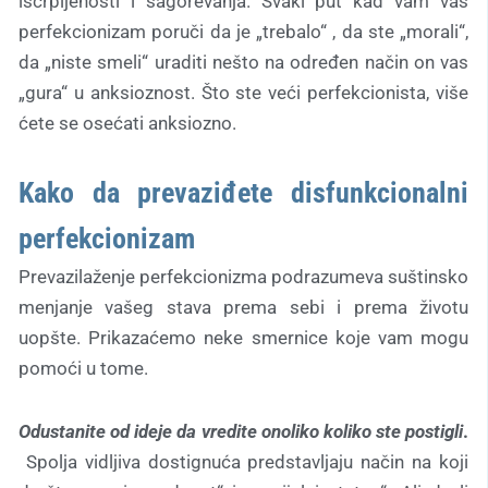
iscrpljenosti i sagorevanja. Svaki put kad vam vaš
perfekcionizam poruči da je „trebalo“ , da ste „morali“,
da „niste smeli“ uraditi nešto na određen način on vas
„gura“ u anksioznost. Što ste veći perfekcionista, više
ćete se osećati anksiozno.
Kako da prevaziđete disfunkcionalni
perfekcionizam
Prevazilaženje perfekcionizma podrazumeva suštinsko
menjanje vašeg stava prema sebi i prema životu
uopšte. Prikazaćemo neke smernice koje vam mogu
pomoći u tome.
Odustanite od ideje da vredite onoliko koliko ste postigli
.
Spolja vidljiva dostignuća predstavljaju način na koji