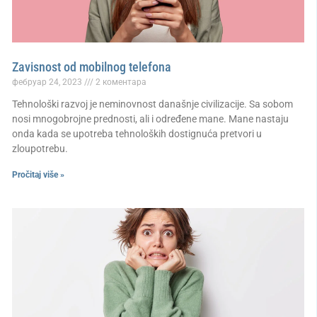
Zavisnost od mobilnog telefona
фебруар 24, 2023
2 коментара
Tehnološki razvoj je neminovnost današnje civilizacije. Sa sobom
nosi mnogobrojne prednosti, ali i određene mane. Mane nastaju
onda kada se upotreba tehnoloških dostignuća pretvori u
zloupotrebu.
Pročitaj više »