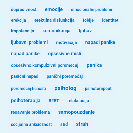
emocije
depresivnost
emocionalni problemi
erekcija
erektilna disfunkcija
fobije
identitet
komunikacija
ljubav
impotencija
ljubavni problemi
motivacija
napadi panike
opsesivne misli
napad panike
panika
opsesivno kompulzivni poremecaj
panični napad
panični poremećaj
psiholog
poremećaj ličnosti
psihoterapeut
psihoterapija
REBT
relaksacija
samopouzdanje
resavanje problema
strah
stid
socijalna anksioznost