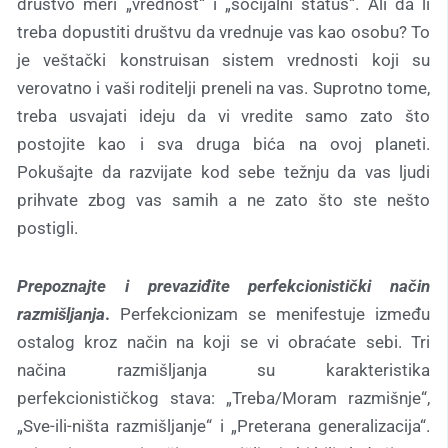
društvo meri „vrednost“ i „socijalni status“. Ali da li
treba dopustiti društvu da vrednuje vas kao osobu? To
je veštački konstruisan sistem vrednosti koji su
verovatno i vaši roditelji preneli na vas. Suprotno tome,
treba usvajati ideju da vi vredite samo zato što
postojite kao i sva druga bića na ovoj planeti.
Pokušajte da razvijate kod sebe težnju da vas ljudi
prihvate zbog vas samih a ne zato što ste nešto
postigli.
Prepoznajte i prevaziđite perfekcionistički način
razmišljanja
.
Perfekcionizam se menifestuje između
ostalog kroz način na koji se vi obraćate sebi. Tri
načina razmišljanja su karakteristika
perfekcionističkog stava: „Treba/Moram razmišnje“,
„Sve-ili-ništa razmišljanje“ i „Preterana generalizacija“.