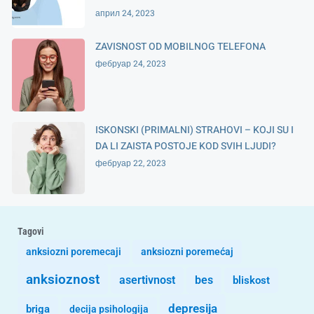
април 24, 2023
ZAVISNOST OD MOBILNOG TELEFONA
фебруар 24, 2023
ISKONSKI (PRIMALNI) STRAHOVI – KOJI SU I
DA LI ZAISTA POSTOJE KOD SVIH LJUDI?
фебруар 22, 2023
Tagovi
anksiozni poremecaji
anksiozni poremećaj
anksioznost
asertivnost
bes
bliskost
depresija
briga
decija psihologija