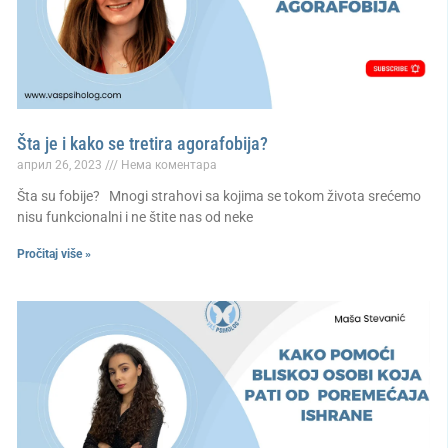
Šta je i kako se tretira agorafobija?
април 26, 2023
Нема коментара
Šta su fobije? Mnogi strahovi sa kojima se tokom života srećemo
nisu funkcionalni i ne štite nas od neke
Pročitaj više »