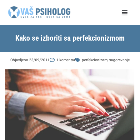
Пређи
на
садржај
Kako se izboriti sa perfekcionizmom
Objavljeno
23/09/2011
1 komentar
perfekcionizam
,
sagorevanje