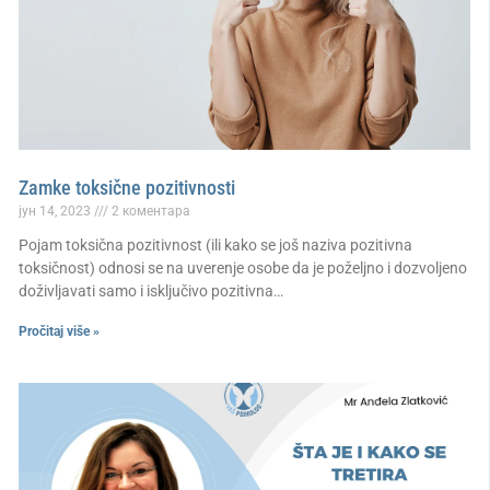
Zamke toksične pozitivnosti
јун 14, 2023
2 коментара
Pojam toksična pozitivnost (ili kako se još naziva pozitivna
toksičnost) odnosi se na uverenje osobe da je poželjno i dozvoljeno
doživljavati samo i isključivo pozitivna…
Pročitaj više »