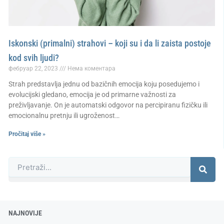
Iskonski (primalni) strahovi – koji su i da li zaista postoje
kod svih ljudi?
фебруар 22, 2023
Нема коментара
Strah predstavlja jednu od bazičnih emocija koju posedujemo i
evolucijski gledano, emocija je od primarne važnosti za
preživljavanje. On je automatski odgovor na percipiranu fizičku ili
emocionalnu pretnju ili ugroženost…
Pročitaj više »
Претрага
NAJNOVIJE