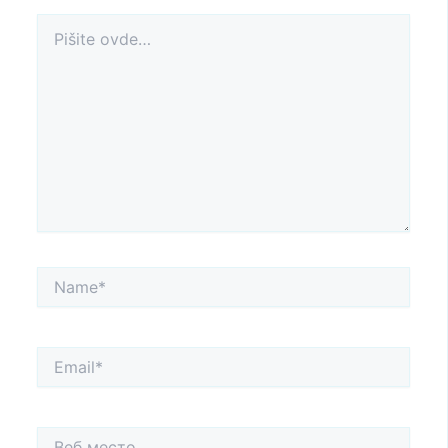
Pišite
ovde…
Name*
Email*
Веб