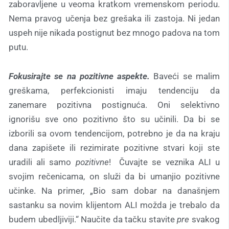
zaboravljene u veoma kratkom vremenskom periodu.
Nema pravog učenja bez grešaka ili zastoja. Ni jedan
uspeh nije nikada postignut bez mnogo padova na tom
putu.
Fokusirajte se na pozitivne aspekte.
Baveći se malim
greškama, perfekcionisti imaju tendenciju da
zanemare pozitivna postignuća. Oni selektivno
ignorišu sve ono pozitivno što su učinili. Da bi se
izborili sa ovom tendencijom, potrebno je da na kraju
dana zapišete ili rezimirate pozitivne stvari koji ste
uradili ali samo
pozitivne
! Čuvajte se veznika ALI u
svojim rečenicama, on služi da bi umanjio pozitivne
učinke. Na primer, „Bio sam dobar na današnjem
sastanku sa novim klijentom ALI možda je trebalo da
budem ubedljiviji.“ Naučite da tačku stavite
pre
svakog