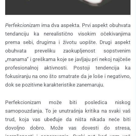
Perfekcionizam
ima dva aspekta. Prvi aspekt obuhvata
tendanciju ka nerealistično visokim očekivanjima
prema sebi, drugima i životu uopšte. Drugi aspekt
obuhvata preveliku zaokupljenost sopstvenim
„manama“ i greškama koje se javljaju pri nekoj najčeše
profesionalnoj aktivnosti. Postoji tendencija ka
fokusiranju na ono što smatrate da je loše i negativno,
dok se pozitivne karakteristike zanemaruju.
Perfekcionizam može biti posledica niskog
samopouzdanja. To je unutrašnja kritika na svaki vaš
trud, koja vas ubeđuje da ništa nikada neće biti
dovoljno dobro. Može vas dovesti do stresa,