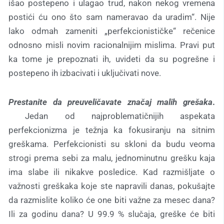
išao postepeno i ulagao trud, nakon nekog vremena
postići ću ono što sam nameravao da uradim“. Nije
lako odmah zameniti „perfekcionističke“ rečenice
odnosno misli novim racionalnijim mislima. Pravi put
ka tome je prepoznati ih, uvideti da su pogrešne i
postepeno ih izbacivati i uključivati nove.
Prestanite da preuveličavate značaj malih grešaka
.
Jedan od najproblematičnijih aspekata
perfekcionizma je težnja ka fokusiranju na sitnim
greškama. Perfekcionisti su skloni da budu veoma
strogi prema sebi za malu, jednominutnu grešku kaja
ima slabe ili nikakve posledice. Kad razmišljate o
važnosti greškaka koje ste napravili danas, pokušajte
da razmislite koliko će one biti važne za mesec dana?
Ili za godinu dana? U 99.9 % slučaja, greške će biti