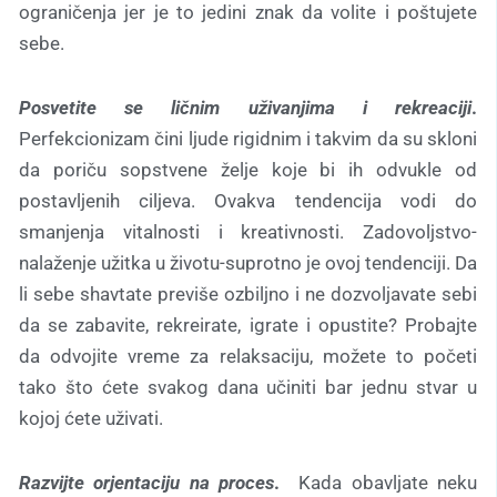
ograničenja jer je to jedini znak da volite i poštujete
sebe.
Posvetite se ličnim uživanjima i rekreaciji
.
Perfekcionizam čini ljude rigidnim i takvim da su skloni
da poriču sopstvene želje koje bi ih odvukle od
postavljenih ciljeva. Ovakva tendencija vodi do
smanjenja vitalnosti i kreativnosti. Zadovoljstvo-
nalaženje užitka u životu-suprotno je ovoj tendenciji. Da
li sebe shavtate previše ozbiljno i ne dozvoljavate sebi
da se zabavite, rekreirate, igrate i opustite? Probajte
da odvojite vreme za relaksaciju, možete to početi
tako što ćete svakog dana učiniti bar jednu stvar u
kojoj ćete uživati.
Razvijte orjentaciju na proces
.
Kada obavljate neku