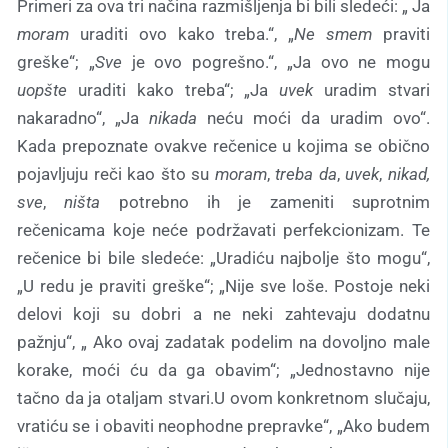
Primeri za ova tri načina razmišljenja bi bili sledeći: „ Ja
moram
uraditi ovo kako treba.“, „
Ne smem
praviti
greške“; „
Sve
je ovo pogrešno.“, „Ja ovo ne mogu
uopšte
uraditi kako treba“; „Ja
uvek
uradim stvari
nakaradno“, „Ja
nikada
neću moći da uradim ovo“.
Kada prepoznate ovakve rečenice u kojima se obično
pojavljuju reči kao što su
moram
,
treba da
,
uvek
,
nikad,
sve
,
ništa
potrebno ih je zameniti suprotnim
rečenicama koje neće podržavati perfekcionizam. Te
rečenice bi bile sledeće: „Uradiću najbolje što mogu“,
„U redu je praviti greške“; „Nije sve loše. Postoje neki
delovi koji su dobri a ne neki zahtevaju dodatnu
pažnju“, „ Ako ovaj zadatak podelim na dovoljno male
korake, moći ću da ga obavim“; „Jednostavno nije
tačno da ja otaljam stvari.U ovom konkretnom slučaju,
vratiću se i obaviti neophodne prepravke“, „Ako budem