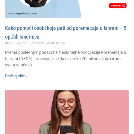
Kako pomoći osobi koja pati od poremećaja u ishrani – 5
opštih smernica
април 24, 2023
Нема коментара
Prema poslednjim podacima Nacionalne Asocijacije Poremećaja u
Ishrani (NEDA), procenjuje se da se preko 70 miliona ljudi širom
sveta suočava
Pročitaj više »