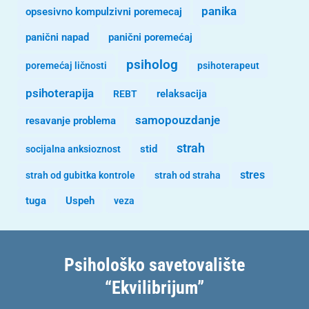
panika
opsesivno kompulzivni poremecaj
panični napad
panični poremećaj
psiholog
poremećaj ličnosti
psihoterapeut
psihoterapija
REBT
relaksacija
samopouzdanje
resavanje problema
strah
stid
socijalna anksioznost
stres
strah od gubitka kontrole
strah od straha
tuga
Uspeh
veza
Psihološko savetovalište
“Ekvilibrijum”