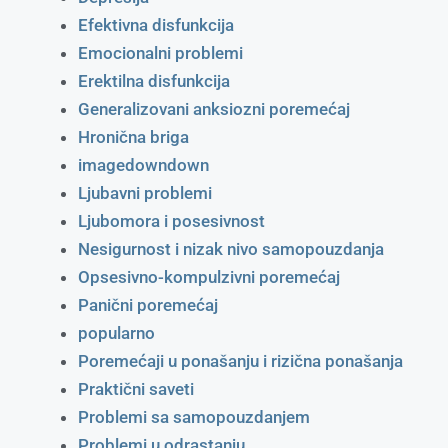
Efektivna disfunkcija
Emocionalni problemi
Erektilna disfunkcija
Generalizovani anksiozni poremećaj
Hronična briga
imagedowndown
Ljubavni problemi
Ljubomora i posesivnost
Nesigurnost i nizak nivo samopouzdanja
Opsesivno-kompulzivni poremećaj
Panični poremećaj
popularno
Poremećaji u ponašanju i rizična ponašanja
Praktični saveti
Problemi sa samopouzdanjem
Problemi u odrastanju