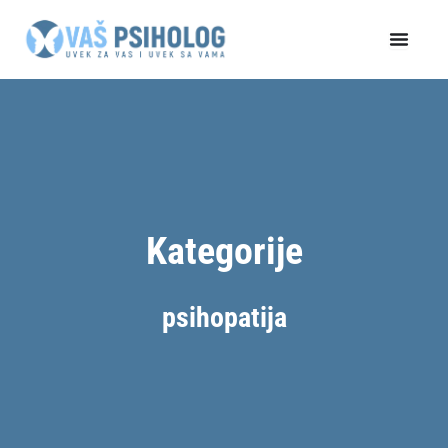
Пређи
на
садржај
Kategorije
psihopatija