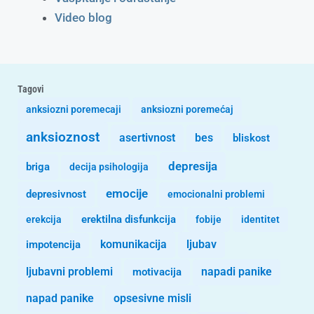
Video blog
Tagovi
anksiozni poremecaji
anksiozni poremećaj
anksioznost
asertivnost
bes
bliskost
depresija
briga
decija psihologija
emocije
depresivnost
emocionalni problemi
erekcija
erektilna disfunkcija
fobije
identitet
komunikacija
ljubav
impotencija
ljubavni problemi
motivacija
napadi panike
opsesivne misli
napad panike