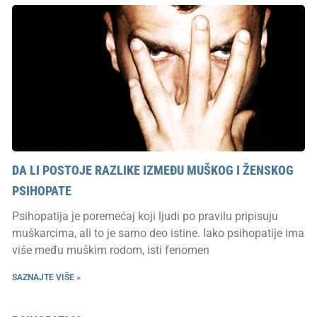
DA LI POSTOJE RAZLIKE IZMEĐU MUŠKOG I ŽENSKOG
PSIHOPATE
Psihopatija je poremećaj koji ljudi po pravilu pripisuju
muškarcima, ali to je samo deo istine. Iako psihopatije ima
više među muškim rodom, isti fenomen
SAZNAJTE VIŠE »