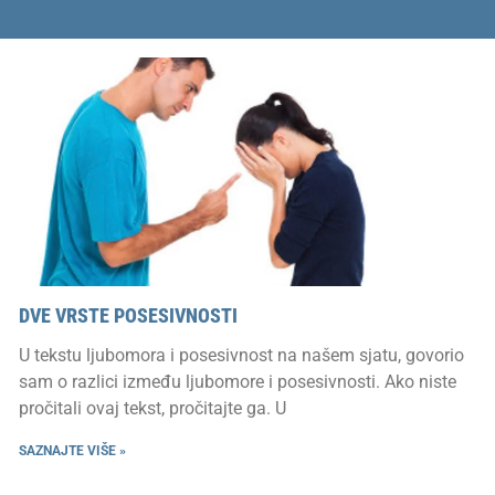
DVE VRSTE POSESIVNOSTI
U tekstu ljubomora i posesivnost na našem sjatu, govorio
sam o razlici između ljubomore i posesivnosti. Ako niste
pročitali ovaj tekst, pročitajte ga. U
SAZNAJTE VIŠE »