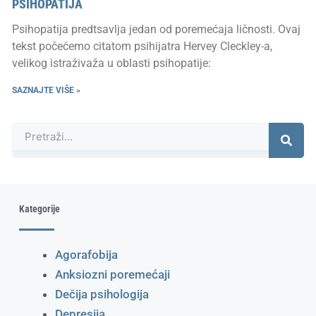
PSIHOPATIJA
Psihopatija predtsavlja jedan od poremećaja ličnosti. Ovaj
tekst počećemo citatom psihijatra Hervey Cleckley-a,
velikog istraživaža u oblasti psihopatije:
SAZNAJTE VIŠE »
Претрага
Kategorije
Agorafobija
Anksiozni poremećaji
Dečija psihologija
Depresija