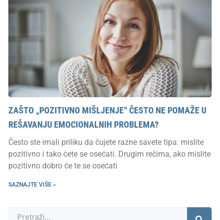
ZAŠTO „POZITIVNO MIŠLJENJE“ ČESTO NE POMAŽE U
REŠAVANJU EMOCIONALNIH PROBLEMA?
Često ste imali priliku da čujete razne savete tipa: mislite
pozitivno i tako ćete se osećati. Drugim rečima, ako mislite
pozitivno dobro će te se osećati
SAZNAJTE VIŠE »
Претрага