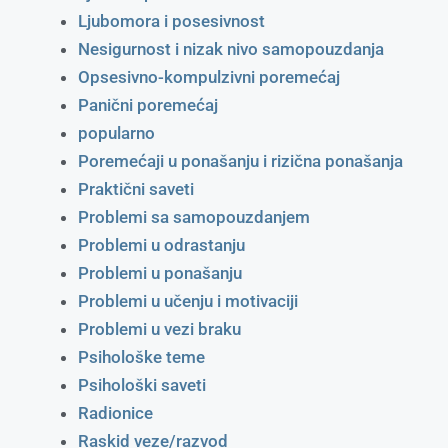
Ljubomora i posesivnost
Nesigurnost i nizak nivo samopouzdanja
Opsesivno-kompulzivni poremećaj
Panični poremećaj
popularno
Poremećaji u ponašanju i rizična ponašanja
Praktični saveti
Problemi sa samopouzdanjem
Problemi u odrastanju
Problemi u ponašanju
Problemi u učenju i motivaciji
Problemi u vezi braku
Psihološke teme
Psihološki saveti
Radionice
Raskid veze/razvod