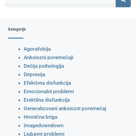
Kategorije
Agorafobija
Anksiozni poremećaji
Dečija psihologija
Depresija
Efektivna disfunkcija
Emocionalni problemi
Erektilna disfunkcija
Generalizovani anksiozni poremećaj
Hronična briga
imagedowndown
Ljubavni problemi