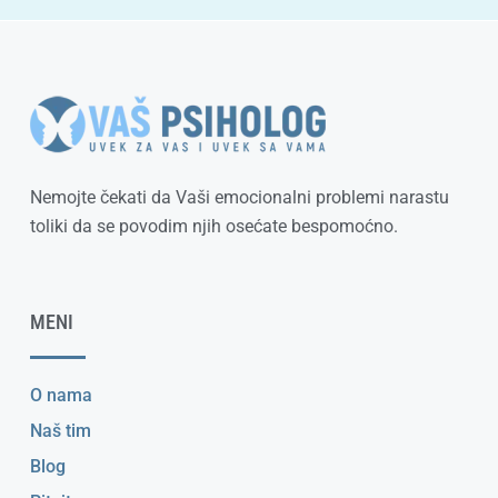
Nemojte čekati da Vaši emocionalni problemi narastu
toliki da se povodim njih osećate bespomoćno.
MENI
O nama
Naš tim
Blog