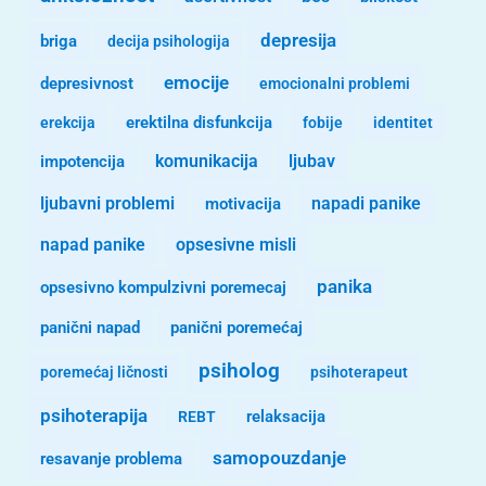
depresija
briga
decija psihologija
emocije
depresivnost
emocionalni problemi
erekcija
erektilna disfunkcija
fobije
identitet
komunikacija
ljubav
impotencija
ljubavni problemi
motivacija
napadi panike
opsesivne misli
napad panike
panika
opsesivno kompulzivni poremecaj
panični napad
panični poremećaj
psiholog
poremećaj ličnosti
psihoterapeut
psihoterapija
REBT
relaksacija
samopouzdanje
resavanje problema