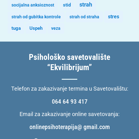
strah
stid
socijalna anksioznost
stres
strah od gubitka kontrole
strah od straha
tuga
Uspeh
veza
Psihološko savetovalište
“Ekvilibrijum”
Telefon za zakazivanje termina u Savetovalištu:
064 64 93 417
Email za zakazivanje online savetovanja:
onlinepsihoterapija@ gmail.com