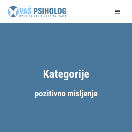
Пређи
на
садржај
Kategorije
pozitivno misljenje