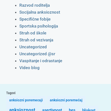
Razvod roditelja
Socijalna anksioznost
Specifične fobije
Sportska psihologija
Strah od škole
Strah od vezivanja
Uncategorized
Uncategorized @sr
Vaspitanje i odrastanje
Video blog
Tagovi
anksiozni poremecaji
anksiozni poremećaj
anksioznost
asertivnost
bes
bliskost