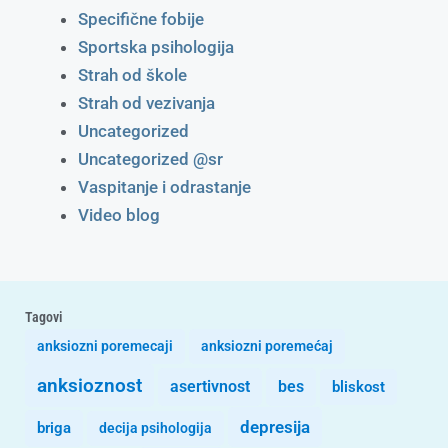
Specifične fobije
Sportska psihologija
Strah od škole
Strah od vezivanja
Uncategorized
Uncategorized @sr
Vaspitanje i odrastanje
Video blog
Tagovi
anksiozni poremecaji
anksiozni poremećaj
anksioznost
asertivnost
bes
bliskost
depresija
briga
decija psihologija