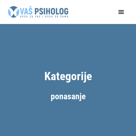
Пређи
на
садржај
Kategorije
ponasanje