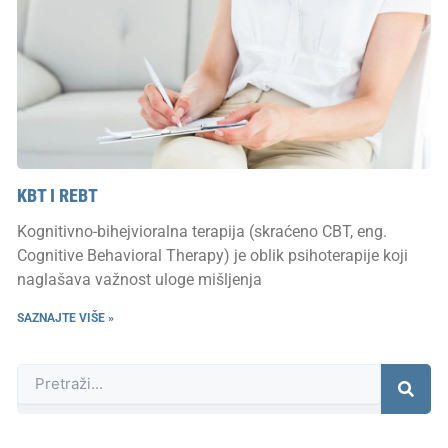
KBT I REBT
Kognitivno-bihejvioralna terapija (skraćeno CBT, eng.
Cognitive Behavioral Therapy) je oblik psihoterapije koji
naglašava važnost uloge mišljenja
SAZNAJTE VIŠE »
Претрага