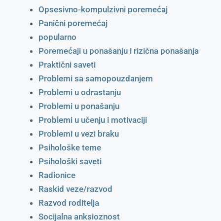
Opsesivno-kompulzivni poremećaj
Panični poremećaj
popularno
Poremećaji u ponašanju i rizična ponašanja
Praktični saveti
Problemi sa samopouzdanjem
Problemi u odrastanju
Problemi u ponašanju
Problemi u učenju i motivaciji
Problemi u vezi braku
Psihološke teme
Psihološki saveti
Radionice
Raskid veze/razvod
Razvod roditelja
Socijalna anksioznost