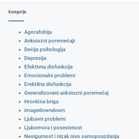
Kategorije
Agorafobija
Anksiozni poremećaji
Dečija psihologija
Depresija
Efektivna disfunkcija
Emocionalni problemi
Erektilna disfunkcija
Generalizovani anksiozni poremećaj
Hronična briga
imagedowndown
Ljubavni problemi
Ljubomora i posesivnost
Nesigurnost i nizak nivo samopouzdanja