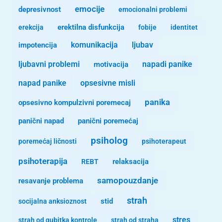
emocije
depresivnost
emocionalni problemi
erekcija
erektilna disfunkcija
fobije
identitet
komunikacija
ljubav
impotencija
ljubavni problemi
motivacija
napadi panike
opsesivne misli
napad panike
panika
opsesivno kompulzivni poremecaj
panični napad
panični poremećaj
psiholog
poremećaj ličnosti
psihoterapeut
psihoterapija
REBT
relaksacija
samopouzdanje
resavanje problema
strah
stid
socijalna anksioznost
stres
strah od gubitka kontrole
strah od straha