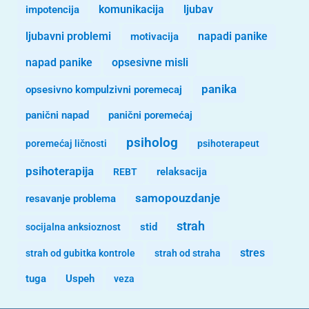
komunikacija
ljubav
impotencija
ljubavni problemi
motivacija
napadi panike
opsesivne misli
napad panike
panika
opsesivno kompulzivni poremecaj
panični napad
panični poremećaj
psiholog
poremećaj ličnosti
psihoterapeut
psihoterapija
REBT
relaksacija
samopouzdanje
resavanje problema
strah
stid
socijalna anksioznost
stres
strah od gubitka kontrole
strah od straha
tuga
Uspeh
veza