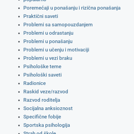
Poremećaji u ponašanju i rizična ponašanja
Praktični saveti
Problemi sa samopouzdanjem
Problemi u odrastanju
Problemi u ponašanju
Problemi u učenju i motivaciji
Problemi u vezi braku
Psihološke teme
Psihološki saveti
Radionice
Raskid veze/razvod
Razvod roditelja
Socijalna anksioznost
Specifične fobije
Sportska psihologija
Strah od škole