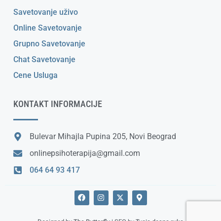
Savetovanje uživo
Online Savetovanje
Grupno Savetovanje
Chat Savetovanje
Cene Usluga
KONTAKT INFORMACIJE
Bulevar Mihajla Pupina 205, Novi Beograd
onlinepsihoterapija@gmail.com
064 64 93 417
F
I
X
M
a
n
-
a
c
s
t
p
e
t
w
-