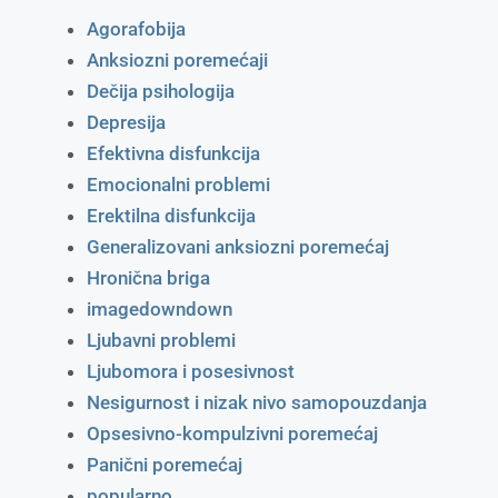
Agorafobija
Anksiozni poremećaji
Dečija psihologija
Depresija
Efektivna disfunkcija
Emocionalni problemi
Erektilna disfunkcija
Generalizovani anksiozni poremećaj
Hronična briga
imagedowndown
Ljubavni problemi
Ljubomora i posesivnost
Nesigurnost i nizak nivo samopouzdanja
Opsesivno-kompulzivni poremećaj
Panični poremećaj
popularno