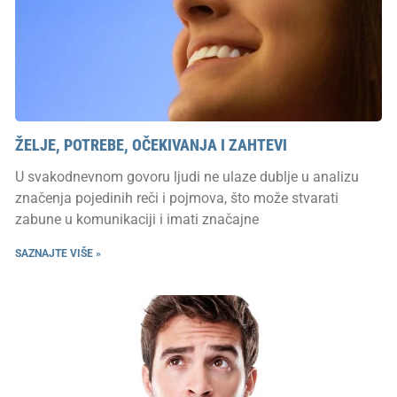
ŽELJE, POTREBE, OČEKIVANJA I ZAHTEVI
U svakodnevnom govoru ljudi ne ulaze dublje u analizu
značenja pojedinih reči i pojmova, što može stvarati
zabune u komunikaciji i imati značajne
SAZNAJTE VIŠE »