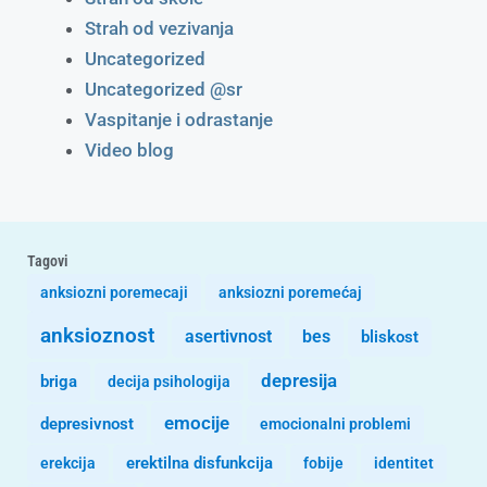
Strah od vezivanja
Uncategorized
Uncategorized @sr
Vaspitanje i odrastanje
Video blog
Tagovi
anksiozni poremecaji
anksiozni poremećaj
anksioznost
asertivnost
bes
bliskost
depresija
briga
decija psihologija
emocije
depresivnost
emocionalni problemi
erekcija
erektilna disfunkcija
fobije
identitet