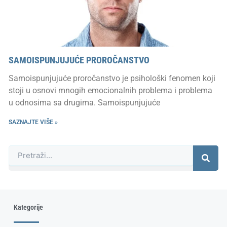
SAMOISPUNJUJUĆE PROROČANSTVO
Samoispunjujuće proročanstvo je psihološki fenomen koji
stoji u osnovi mnogih emocionalnih problema i problema
u odnosima sa drugima. Samoispunjujuće
SAZNAJTE VIŠE »
Претрага
Kategorije