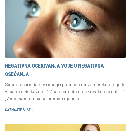
NEGATIVNA OČEKIVANJA VODE U NEGATIVNA
OSEĆANJA
Siguran sam da ste mnogo puta čuli da vam neko drugi ili
vi sami sebi kažete: “ Znao sam da cu se ovako osećati …“,
„Znao sam da cu se ponovo uplašiti
SAZNAJTE VIŠE »