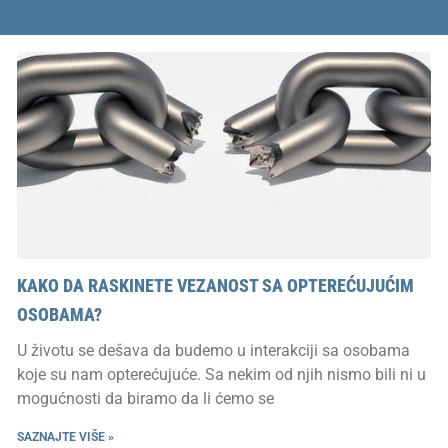
KAKO DA RASKINETE VEZANOST SA OPTEREĆUJUĆIM
OSOBAMA?
U životu se dešava da budemo u interakciji sa osobama
koje su nam opterećujuće. Sa nekim od njih nismo bili ni u
mogućnosti da biramo da li ćemo se
SAZNAJTE VIŠE »