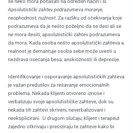
se neko mora ponašati na određen način i sl.
Apsolutistički zahtev podrazumeva moranje,
neophodnost, nužnost
. Za razliku od očekivanja koje
podrazumeva da je nešto poželjno da se desi ali se
ne mora desiti, apsolutistički zahtev podrazumeva
da mora. Kada osoba nešto apsolutistički zahteva a
realnost je demantuje osoba sebe može uvesti u
nezdrava osećanja besa, anskioznosti ili depresije.
Identifikovanje i osporavanje apsolutističkih zahteva
je važan preduslov za rešavanje emocionalnih
problema. Nekada klijenti otvoreno iznose i
verbalizuju svoje apsolutističke zahteve, dok su
nekada tih zahtevi skriveni, neverbalizovani i
neeksplicirani. U drugom slučaju, klijent i terapeut
zajedno otkrivaju i preciziraju te zahteve kako bi