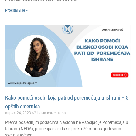
Pročitaj više »
Kako pomoći osobi koja pati od poremećaja u ishrani – 5
opštih smernica
април 24, 2023
Нема коментара
Prema poslednjim podacima Nacionalne Asocijacije Poremećaja u
Ishrani (NEDA), procenjuje se da se preko 70 miliona ljudi širom
sveta suočava