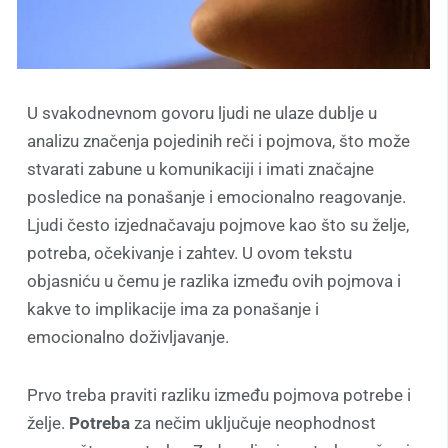
U svakodnevnom govoru ljudi ne ulaze dublje u
analizu značenja pojedinih reči i pojmova, što može
stvarati zabune u komunikaciji i imati značajne
posledice na ponašanje i emocionalno reagovanje.
Ljudi često izjednačavaju pojmove kao što su želje,
potreba, očekivanje i zahtev. U ovom tekstu
objasniću u čemu je razlika između ovih pojmova i
kakve to implikacije ima za ponašanje i
emocionalno doživljavanje.
Prvo treba praviti razliku između pojmova potrebe i
želje.
Potreba
za nečim uključuje neophodnost