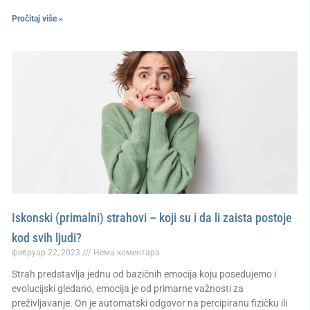
Pročitaj više »
Iskonski (primalni) strahovi – koji su i da li zaista postoje
kod svih ljudi?
фебруар 22, 2023
Нема коментара
Strah predstavlja jednu od bazičnih emocija koju posedujemo i
evolucijski gledano, emocija je od primarne važnosti za
preživljavanje. On je automatski odgovor na percipiranu fizičku ili