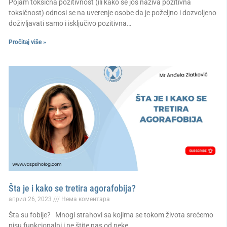
Pojam toksična pozitivnost (ili kako se još naziva pozitivna
toksičnost) odnosi se na uverenje osobe da je poželjno i dozvoljeno
doživljavati samo i isključivo pozitivna…
Pročitaj više »
Šta je i kako se tretira agorafobija?
април 26, 2023
Нема коментара
Šta su fobije? Mnogi strahovi sa kojima se tokom života srećemo
nisu funkcionalni i ne štite nas od neke