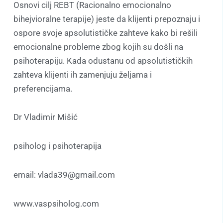
Osnovi cilj REBT (Racionalno emocionalno
bihejvioralne terapije) jeste da klijenti prepoznaju i
ospore svoje apsolutističke zahteve kako bi rešili
emocionalne probleme zbog kojih su došli na
psihoterapiju. Kada odustanu od apsolutističkih
zahteva klijenti ih zamenjuju željama i
preferencijama.
Dr Vladimir Mišić
psiholog i psihoterapija
email: vlada39@gmail.com
www.vaspsiholog.com