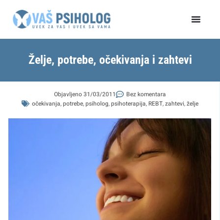
Пређи
на
садржај
Želje, potrebe, očekivanja i zahtevi
Objavljeno
31/03/2011
Bez komentara
očekivanja
,
potrebe
,
psiholog
,
psihoterapija
,
REBT
,
zahtevi
,
želje