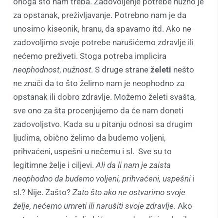
onoga što nam treba. Zadovoljenje potrebe nužno je
za opstanak, preživljavanje. Potrebno nam je da
unosimo kiseonik, hranu, da spavamo itd. Ako ne
zadovoljimo svoje potrebe narušićemo zdravlje ili
nećemo preživeti. Stoga potreba implicira
neophodnost
,
nužnost
. S druge strane
želeti
nešto
ne znači da to što želimo nam je neophodno za
opstanak ili dobro zdravlje. Možemo želeti svašta,
sve ono za šta procenjujemo da će nam doneti
zadovoljstvo. Kada su u pitanju odnosi sa drugim
ljudima, obično želimo da budemo voljeni,
prihvaćeni, uspešni u nečemu i sl. Sve su to
legitimne želje i ciljevi.
Ali da li nam je zaista
neophodno da budemo voljeni, prihvaćeni, uspešni
i
sl.? Nije. Zašto?
Zato što ako ne ostvarimo svoje
želje, nećemo umreti ili narušiti svoje zdravlje
. Ako