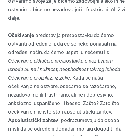
ostvarimo svoje želje bićemo zadovoljni a ako ih ne
ostvarimo bićemo nezadovoljni ili frustrirani. Ali živi i
dalje.
Očekivanje
predstavlja pretpostavku da ćemo
ostvariti određen cilj, da će se neko ponašati na
određeni način, da ćemo uspeti u nečemu i sl.
Očekivanje uključuje pretpostavku o pozitivnom
ishodu ali ne i nužnost, neophodnost takvog ishoda
.
Očekivanje proizilazi iz želje
. Kada se naša
očekivanja ne ostvare, osećamo se razočarano,
nezadovoljno ili frustrirano, ali ne i depresivno,
anksiozno, uspaničeno ili besno. Zašto? Zato što
očekivanje nije isto što i apsolutistički zahtev.
Apsolutistički zahtevi
podrazumevaju da osoba
misli da se određeni događaji moraju dogoditi, da