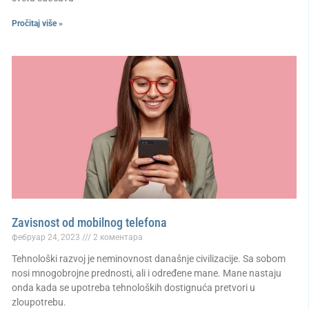
Pročitaj više »
Zavisnost od mobilnog telefona
фебруар 24, 2023
2 коментара
Tehnološki razvoj je neminovnost današnje civilizacije. Sa sobom
nosi mnogobrojne prednosti, ali i određene mane. Mane nastaju
onda kada se upotreba tehnoloških dostignuća pretvori u
zloupotrebu.