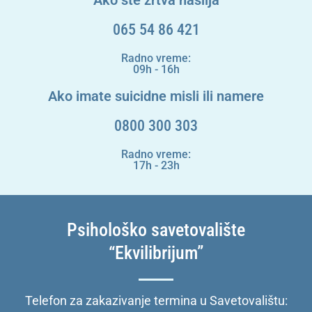
Ako ste žrtva nasilja
065 54 86 421
Radno vreme:
09h - 16h
Ako imate suicidne misli ili namere
0800 300 303
Radno vreme:
17h - 23h
Psihološko savetovalište
“Ekvilibrijum”
Telefon za zakazivanje termina u Savetovalištu: