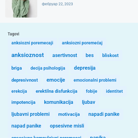
фебруар 22, 2023
Tagovi
anksiozni poremecaji
anksiozni poremećaj
anksioznost
asertivnost
bes
bliskost
depresija
briga
decija psihologija
emocije
depresivnost
emocionalni problemi
erekcija
erektilna disfunkcija
fobije
identitet
komunikacija
ljubav
impotencija
ljubavni problemi
motivacija
napadi panike
opsesivne misli
napad panike
panika