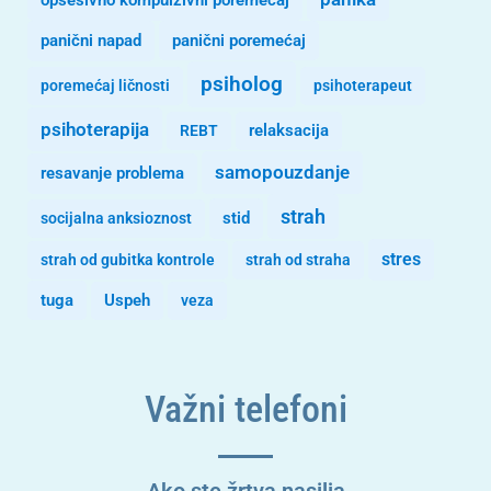
opsesivno kompulzivni poremecaj
panični napad
panični poremećaj
psiholog
poremećaj ličnosti
psihoterapeut
psihoterapija
REBT
relaksacija
samopouzdanje
resavanje problema
strah
stid
socijalna anksioznost
stres
strah od gubitka kontrole
strah od straha
tuga
Uspeh
veza
Važni telefoni