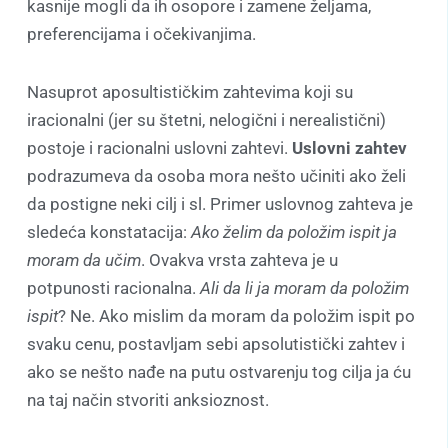
kasnije mogli da ih osopore i zamene željama,
preferencijama i očekivanjima.
Nasuprot aposultističkim zahtevima koji su
iracionalni (jer su štetni, nelogični i nerealistični)
postoje i racionalni uslovni zahtevi.
Uslovni zahtev
podrazumeva da osoba mora nešto učiniti ako želi
da postigne neki cilj i sl. Primer uslovnog zahteva je
sledeća konstatacija:
Ako želim da položim ispit ja
moram da učim
. Ovakva vrsta zahteva je u
potpunosti racionalna.
Ali da li ja moram da položim
ispit
? Ne. Ako mislim da moram da položim ispit po
svaku cenu, postavljam sebi apsolutistički zahtev i
ako se nešto nađe na putu ostvarenju tog cilja ja ću
na taj način stvoriti anksioznost.