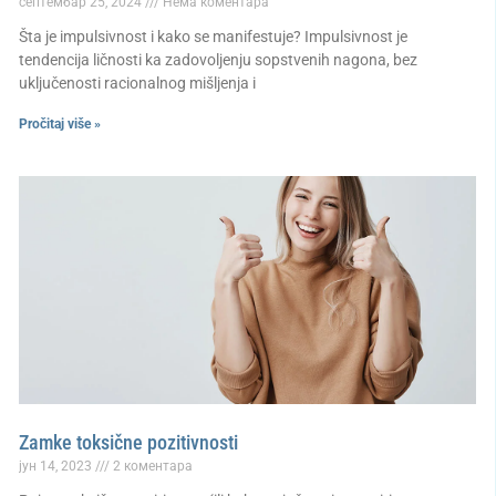
септембар 25, 2024
Нема коментара
Šta je impulsivnost i kako se manifestuje? Impulsivnost je
tendencija ličnosti ka zadovoljenju sopstvenih nagona, bez
uključenosti racionalnog mišljenja i
Pročitaj više »
Zamke toksične pozitivnosti
јун 14, 2023
2 коментара