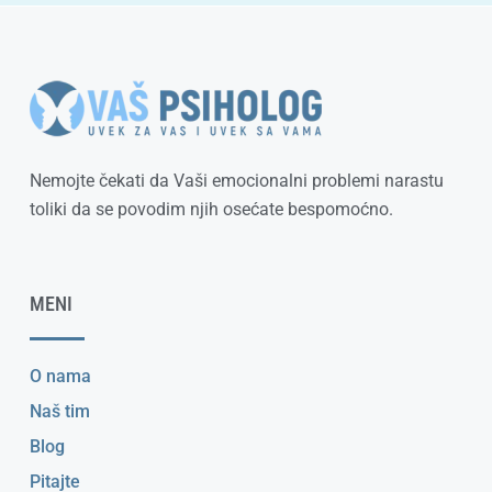
Nemojte čekati da Vaši emocionalni problemi narastu
toliki da se povodim njih osećate bespomoćno.
MENI
O nama
Naš tim
Blog
Pitajte