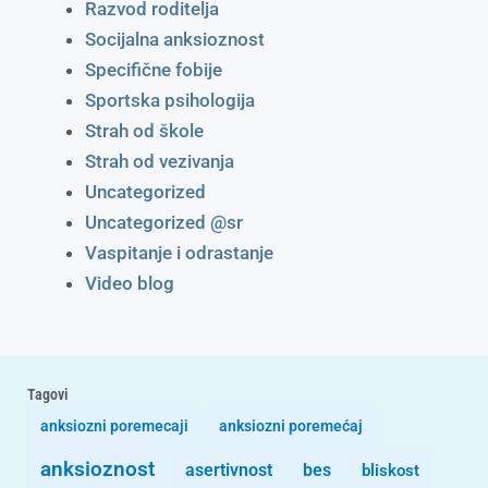
Razvod roditelja
Socijalna anksioznost
Specifične fobije
Sportska psihologija
Strah od škole
Strah od vezivanja
Uncategorized
Uncategorized @sr
Vaspitanje i odrastanje
Video blog
Tagovi
anksiozni poremecaji
anksiozni poremećaj
anksioznost
asertivnost
bes
bliskost