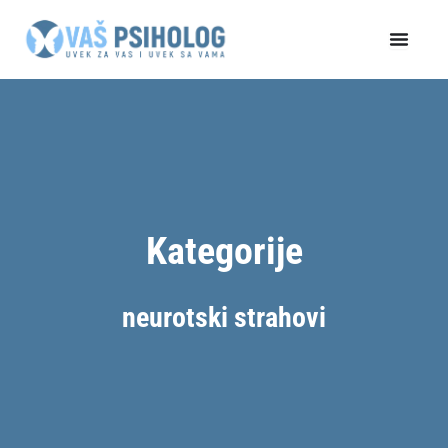
Пређи
на
садржај
Kategorije
neurotski strahovi