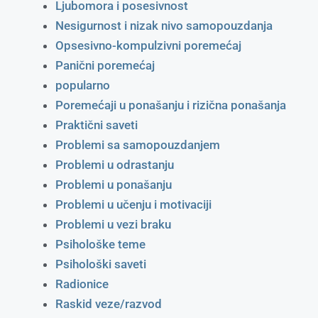
Ljubomora i posesivnost
Nesigurnost i nizak nivo samopouzdanja
Opsesivno-kompulzivni poremećaj
Panični poremećaj
popularno
Poremećaji u ponašanju i rizična ponašanja
Praktični saveti
Problemi sa samopouzdanjem
Problemi u odrastanju
Problemi u ponašanju
Problemi u učenju i motivaciji
Problemi u vezi braku
Psihološke teme
Psihološki saveti
Radionice
Raskid veze/razvod