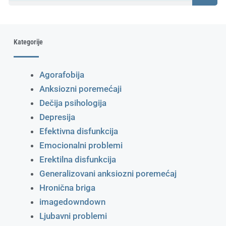
Kategorije
Agorafobija
Anksiozni poremećaji
Dečija psihologija
Depresija
Efektivna disfunkcija
Emocionalni problemi
Erektilna disfunkcija
Generalizovani anksiozni poremećaj
Hronična briga
imagedowndown
Ljubavni problemi