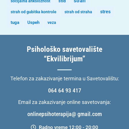
strah
stid
socijalna anksioznost
stres
strah od gubitka kontrole
strah od straha
tuga
Uspeh
veza
Psihološko savetovalište
“Ekvilibrijum”
Telefon za zakazivanje termina u Savetovalištu:
064 64 93 417
Email za zakazivanje online savetovanja:
onlinepsihoterapija@ gmail.com
Radno vreme 12:00 - 20:00