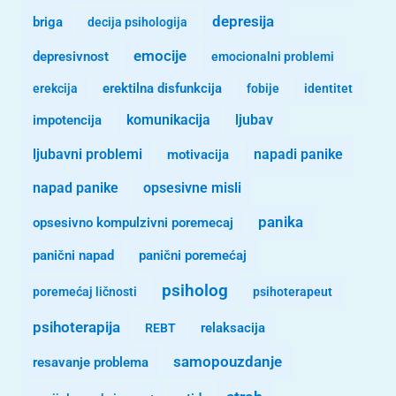
depresija
briga
decija psihologija
emocije
depresivnost
emocionalni problemi
erekcija
erektilna disfunkcija
fobije
identitet
komunikacija
ljubav
impotencija
ljubavni problemi
motivacija
napadi panike
opsesivne misli
napad panike
panika
opsesivno kompulzivni poremecaj
panični napad
panični poremećaj
psiholog
poremećaj ličnosti
psihoterapeut
psihoterapija
REBT
relaksacija
samopouzdanje
resavanje problema