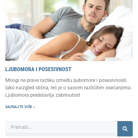
LJUBOMORA I POSESIVNOST
Mnogi ne prave razliku između ljubomore i posesivnosti.
Iako naizgled slična, reč je o sasvim različitim osećanjima.
Ljubomora predstavlja zabrinutost
SAZNAJTE VIŠE »
Претрага