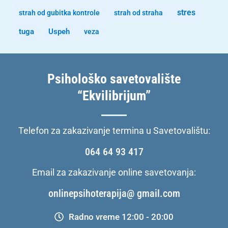
stres
strah od gubitka kontrole
strah od straha
tuga
Uspeh
veza
Psihološko savetovalište
“Ekvilibrijum”
Telefon za zakazivanje termina u Savetovalištu:
064 64 93 417
Email za zakazivanje online savetovanja:
onlinepsihoterapija@ gmail.com
Radno vreme 12:00 - 20:00