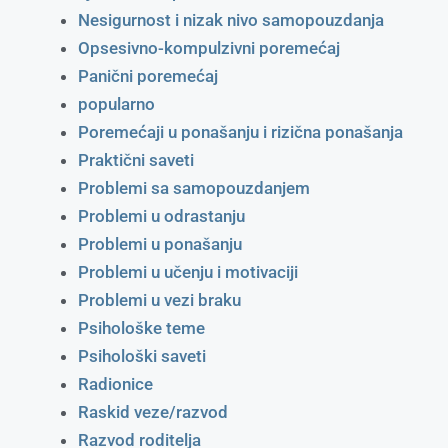
Nesigurnost i nizak nivo samopouzdanja
Opsesivno-kompulzivni poremećaj
Panični poremećaj
popularno
Poremećaji u ponašanju i rizična ponašanja
Praktični saveti
Problemi sa samopouzdanjem
Problemi u odrastanju
Problemi u ponašanju
Problemi u učenju i motivaciji
Problemi u vezi braku
Psihološke teme
Psihološki saveti
Radionice
Raskid veze/razvod
Razvod roditelja