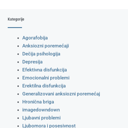
Kategorije
Agorafobija
Anksiozni poremećaji
Dečija psihologija
Depresija
Efektivna disfunkcija
Emocionalni problemi
Erektilna disfunkcija
Generalizovani anksiozni poremećaj
Hronična briga
imagedowndown
Ljubavni problemi
Ljubomora i posesivnost