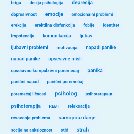
depresija
briga
decija psihologija
emocije
depresivnost
emocionalni problemi
erekcija
erektilna disfunkcija
fobije
identitet
komunikacija
ljubav
impotencija
ljubavni problemi
motivacija
napadi panike
opsesivne misli
napad panike
panika
opsesivno kompulzivni poremecaj
panični napad
panični poremećaj
psiholog
poremećaj ličnosti
psihoterapeut
psihoterapija
REBT
relaksacija
samopouzdanje
resavanje problema
strah
stid
socijalna anksioznost