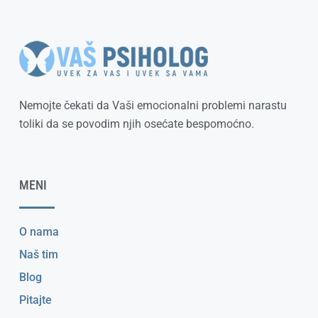
Nemojte čekati da Vaši emocionalni problemi narastu
toliki da se povodim njih osećate bespomoćno.
MENI
O nama
Naš tim
Blog
Pitajte