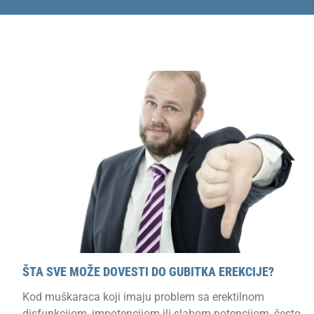
ŠTA SVE MOŽE DOVESTI DO GUBITKA EREKCIJE?
Kod muškaraca koji imaju problem sa erektilnom
disfunkcijom, impotencijom ili slabom potencijom, često