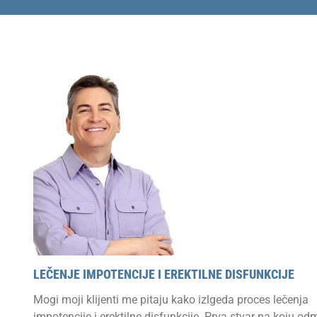
LEČENJE IMPOTENCIJE I EREKTILNE DISFUNKCIJE
Mogi moji klijenti me pitaju kako izlgeda proces lečenja
impotencije i erektilne disfunkcije. Prva stvar na koju o