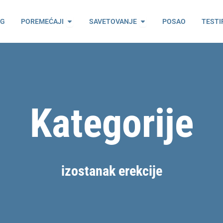
ama
Open Poremećaji
Open Savetovanje
OG
POREMEĆAJI
SAVETOVANJE
POSAO
TESTI
Kategorije
izostanak erekcije