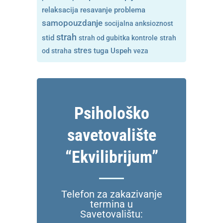
resavanje problema
relaksacija
samopouzdanje
socijalna anksioznost
strah
stid
strah od gubitka kontrole
strah
stres
tuga
od straha
Uspeh
veza
Psihološko
savetovalište
“Ekvilibrijum”
Telefon za zakazivanje
termina u
Savetovalištu: