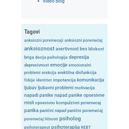
Video blog
Tagovi
anksiozni poremecaji
anksiozni poremećaj
anksioznost
asertivnost
bes
bliskost
depresija
briga
decija psihologija
emocije
depresivnost
emocionalni
problemi
erekcija
erektilna disfunkcija
komunikacija
fobije
identitet
impotencija
ljubavni problemi
ljubav
motivacija
opsesivne
napadi panike
napad panike
misli
opsesivno kompulzivni poremecaj
panika
panični napad
panični poremećaj
psiholog
poremećaj ličnosti
psihoterapija
psihoterapeut
REBT