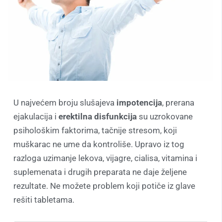
U najvećem broju slušajeva
impotencija
, prerana
ejakulacija i
erektilna disfunkcija
su uzrokovane
psihološkim faktorima, tačnije stresom, koji
muškarac ne ume da kontroliše. Upravo iz tog
razloga uzimanje lekova, vijagre, cialisa, vitamina i
suplemenata i drugih preparata ne daje željene
rezultate. Ne možete problem koji potiče iz glave
rešiti tabletama.