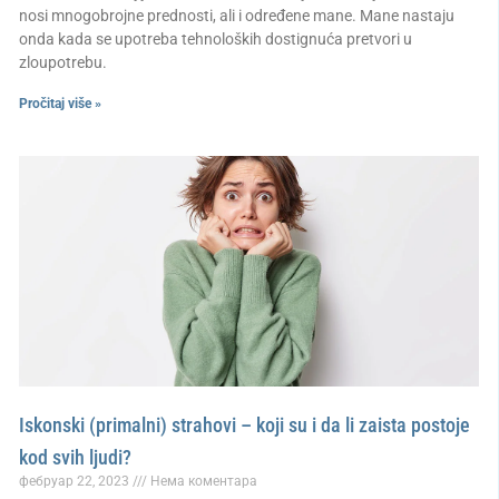
nosi mnogobrojne prednosti, ali i određene mane. Mane nastaju
onda kada se upotreba tehnoloških dostignuća pretvori u
zloupotrebu.
Pročitaj više »
Iskonski (primalni) strahovi – koji su i da li zaista postoje
kod svih ljudi?
фебруар 22, 2023
Нема коментара