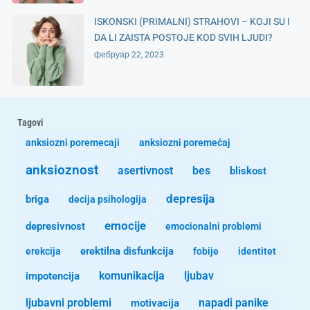
ISKONSKI (PRIMALNI) STRAHOVI – KOJI SU I
DA LI ZAISTA POSTOJE KOD SVIH LJUDI?
фебруар 22, 2023
Tagovi
anksiozni poremecaji
anksiozni poremećaj
anksioznost
asertivnost
bes
bliskost
depresija
briga
decija psihologija
emocije
depresivnost
emocionalni problemi
erekcija
erektilna disfunkcija
fobije
identitet
komunikacija
ljubav
impotencija
ljubavni problemi
motivacija
napadi panike