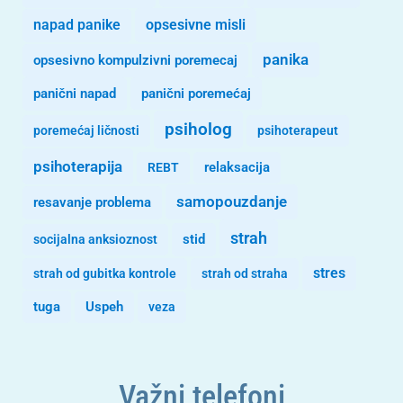
opsesivne misli
napad panike
panika
opsesivno kompulzivni poremecaj
panični napad
panični poremećaj
psiholog
poremećaj ličnosti
psihoterapeut
psihoterapija
REBT
relaksacija
samopouzdanje
resavanje problema
strah
stid
socijalna anksioznost
stres
strah od gubitka kontrole
strah od straha
tuga
Uspeh
veza
Važni telefoni