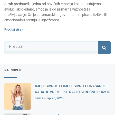
Strah predstavlja jednu od bazičnih emocija koju posedujemo i
evolucijski gledano, emocija je od primarne važnosti za
preživljavanje. On je automatski odgovor na percipiranu fizičku ili
emocionalnu pretnju ili ugroženost…
Pročitaj više »
Претрага
NAJNOVIJE
IMPULSIVNOST I IMPULSIVNO PONAŠANJE –
KADA JE VREME POTRAŽITI STRUČNU POMOĆ
септембар 25, 2024