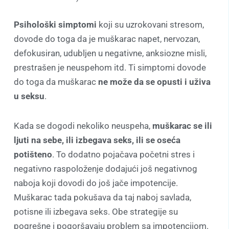
Psihološki simptomi
koji su uzrokovani stresom,
dovode do toga da je muškarac napet, nervozan,
defokusiran, udubljen u negativne, anksiozne misli,
prestrašen je neuspehom itd. Ti simptomi dovode
do toga da muškarac
ne može da se opusti i uživa
u seksu
.
Kada se dogodi nekoliko neuspeha,
muškarac se ili
ljuti na sebe, ili izbegava seks, ili se oseća
potišteno
. To dodatno pojačava početni stres i
negativno raspoloženje dodajući još negativnog
naboja koji dovodi do još jače impotencije.
Muškarac tada pokušava da taj naboj savlada,
potisne ili izbegava seks. Obe strategije su
pogrešne i pogoršavaju problem sa impotencijom.