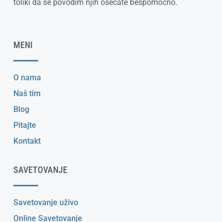
toliki da se povodim njih osećate bespomoćno.
MENI
O nama
Naš tim
Blog
Pitajte
Kontakt
SAVETOVANJE
Savetovanje uživo
Online Savetovanje