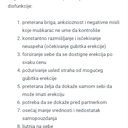
disfunkcije:
preterana briga, anksioznost i negativne misli
koje muškarac ne ume da kontroliše
konstantno razmišljanje i isčekivanje
neuspeha (očekivanje gubitka erekcije)
forsiranje sebe da se dostigne erekcija po
svaku cenu
požurivanje usled straha od mogućeg
gubitka erekcije
preterana želja da dokaže samom sebi da
može imati erekciju
potreba da se dokaže pred partnerkom
osećaj manje vrednosti i nedostatak
samopouzdanja
ljutnja na sebe