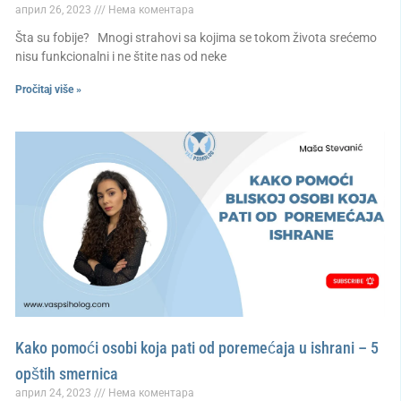
април 26, 2023
Нема коментара
Šta su fobije? Mnogi strahovi sa kojima se tokom života srećemo
nisu funkcionalni i ne štite nas od neke
Pročitaj više »
Kako pomoći osobi koja pati od poremećaja u ishrani – 5
opštih smernica
април 24, 2023
Нема коментара