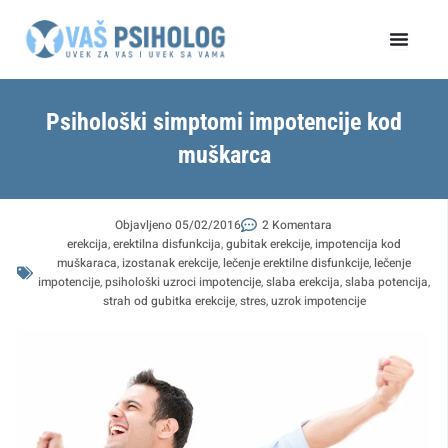
Пређи
на
садржај
Psihološki simptomi impotencije kod
muškarca
Objavljeno
05/02/2016
2 Komentara
erekcija
,
erektilna disfunkcija
,
gubitak erekcije
,
impotencija kod
muškaraca
,
izostanak erekcije
,
lečenje erektilne disfunkcije
,
lečenje
impotencije
,
psihološki uzroci impotencije
,
slaba erekcija
,
slaba potencija
,
strah od gubitka erekcije
,
stres
,
uzrok impotencije