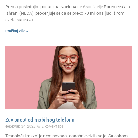
Prema poslednjim podacima Nacionalne Asocijacije Poremećaja u
Ishrani (NEDA), procenjuje se da se preko 70 miliona ljudi širom
sveta suočava
Pročitaj više »
Zavisnost od mobilnog telefona
фебруар 24, 2023
2 коментара
Tehnološki razvoj je neminovnost današnje civilizacije. Sa sobom