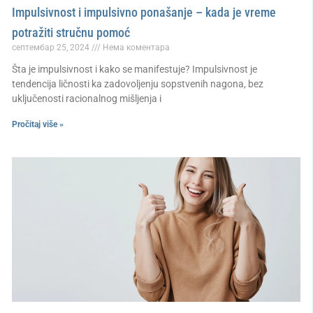
Impulsivnost i impulsivno ponašanje – kada je vreme
potražiti stručnu pomoć
септембар 25, 2024
Нема коментара
Šta je impulsivnost i kako se manifestuje? Impulsivnost je
tendencija ličnosti ka zadovoljenju sopstvenih nagona, bez
uključenosti racionalnog mišljenja i
Pročitaj više »