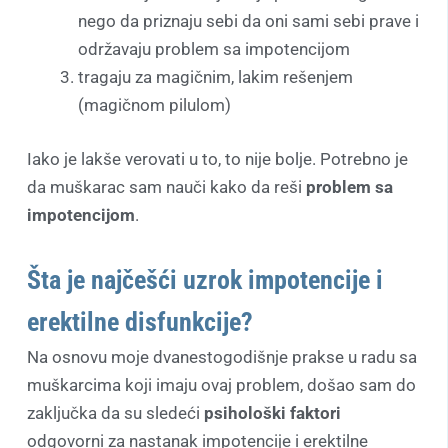
nego da priznaju sebi da oni sami sebi prave i
održavaju problem sa impotencijom
tragaju za magičnim, lakim rešenjem
(magičnom pilulom)
Iako je lakše verovati u to, to nije bolje. Potrebno je
da muškarac sam nauči kako da reši
problem sa
impotencijom
.
Šta je najčešći uzrok impotencije i
erektilne disfunkcije?
Na osnovu moje dvanestogodišnje prakse u radu sa
muškarcima koji imaju ovaj problem, došao sam do
zaključka da su sledeći
psihološki faktori
odgovorni za nastanak impotencije i erektilne