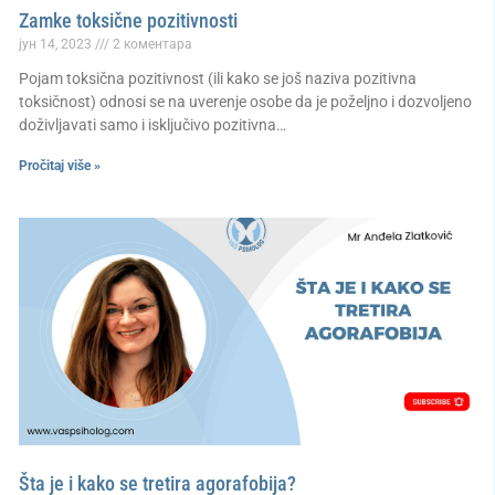
Zamke toksične pozitivnosti
јун 14, 2023
2 коментара
Pojam toksična pozitivnost (ili kako se još naziva pozitivna
toksičnost) odnosi se na uverenje osobe da je poželjno i dozvoljeno
doživljavati samo i isključivo pozitivna…
Pročitaj više »
Šta je i kako se tretira agorafobija?