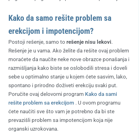
Kako da samo rešite problem sa
erekcijom i impotencijom?
Postoji rešenje, samo to
rešenje nisu lekovi
.
Rešenje je u vama. Ako želite da rešite ovaj problem
moraćete da naučite neke nove obrazce ponašanja i
razmišljanja kako biste se oslobodili stresa i doveli
sebe u optimalno stanje u kojem ćete sasvim, lako,
spontano i prirodno doživeti erekciju svaki put.
Poručite ovaj delovorni program
Kako da sami
rešite problem sa erekcijom
. U ovom programu
ćete naučiti sve što vam je potrebno da bi ste
prevazišli problem sa impotencijom koja nije
organski uzrokovana.