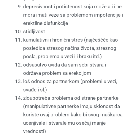
depresivnost i potištenost koja može ali i ne
mora imati veze sa problemom impotencije i
erektilne disfunkcije
stidljivost
kumulativni i hronični stres (najčešćče kao
posledica stresog načina života, stresnog
posla, problema u vezi ili braku itd.)
odsusutvo uvida da sam sebi stvara i
održava problem sa erekcijom
loš odnos za partnerkom (problemi u vezi,
svađe i sl.)
zloupotreba problema od strane partnerke
(manipulativne partnerke imaju sklonost da
koriste ovaj problem kako bi svog muškarca
ucenjivale i stvarale mu osećaj manje
vrednosti)