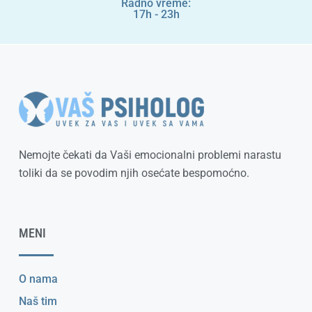
Radno vreme:
17h - 23h
Nemojte čekati da Vaši emocionalni problemi narastu
toliki da se povodim njih osećate bespomoćno.
MENI
O nama
Naš tim