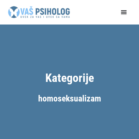
Пређи
на
садржај
Kategorije
homoseksualizam