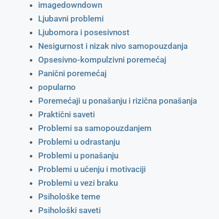
imagedowndown
Ljubavni problemi
Ljubomora i posesivnost
Nesigurnost i nizak nivo samopouzdanja
Opsesivno-kompulzivni poremećaj
Panični poremećaj
popularno
Poremećaji u ponašanju i rizična ponašanja
Praktični saveti
Problemi sa samopouzdanjem
Problemi u odrastanju
Problemi u ponašanju
Problemi u učenju i motivaciji
Problemi u vezi braku
Psihološke teme
Psihološki saveti