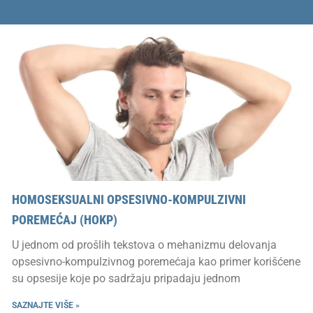
HOMOSEKSUALNI OPSESIVNO-KOMPULZIVNI
POREMEĆAJ (HOKP)
U jednom od prošlih tekstova o mehanizmu delovanja
opsesivno-kompulzivnog poremećaja kao primer korišćene
su opsesije koje po sadržaju pripadaju jednom
SAZNAJTE VIŠE »