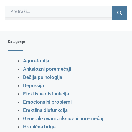
Претрага
Kategorije
Agorafobija
Anksiozni poremećaji
Dečija psihologija
Depresija
Efektivna disfunkcija
Emocionalni problemi
Erektilna disfunkcija
Generalizovani anksiozni poremećaj
Hronična briga