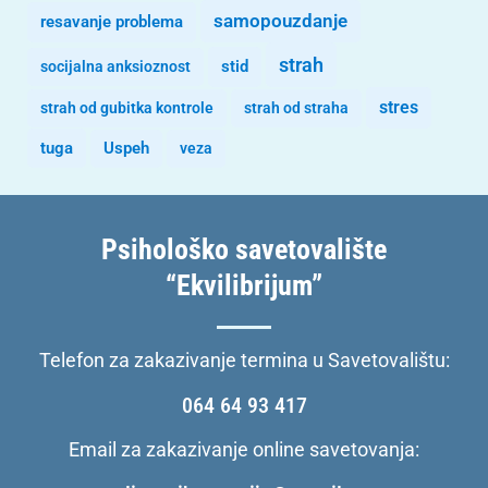
samopouzdanje
resavanje problema
strah
stid
socijalna anksioznost
stres
strah od gubitka kontrole
strah od straha
tuga
Uspeh
veza
Psihološko savetovalište
“Ekvilibrijum”
Telefon za zakazivanje termina u Savetovalištu:
064 64 93 417
Email za zakazivanje online savetovanja: