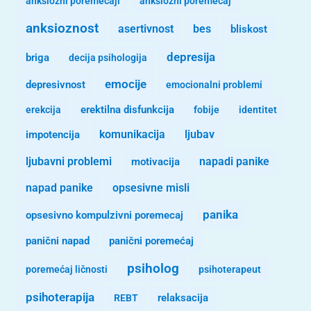
anksiozni poremecaji
anksiozni poremećaj
anksioznost
asertivnost
bes
bliskost
depresija
briga
decija psihologija
emocije
depresivnost
emocionalni problemi
erekcija
erektilna disfunkcija
fobije
identitet
komunikacija
ljubav
impotencija
ljubavni problemi
motivacija
napadi panike
opsesivne misli
napad panike
panika
opsesivno kompulzivni poremecaj
panični napad
panični poremećaj
psiholog
poremećaj ličnosti
psihoterapeut
psihoterapija
REBT
relaksacija