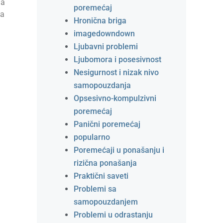
da
poremećaj
za
Hronična briga
imagedowndown
Ljubavni problemi
Ljubomora i posesivnost
Nesigurnost i nizak nivo
samopouzdanja
Opsesivno-kompulzivni
poremećaj
Panični poremećaj
popularno
Poremećaji u ponašanju i
rizična ponašanja
Praktični saveti
Problemi sa
samopouzdanjem
Problemi u odrastanju