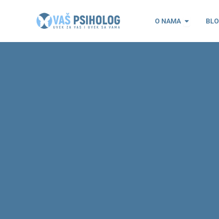
Пређи
Open O n
на
O NAMA
BL
садржај