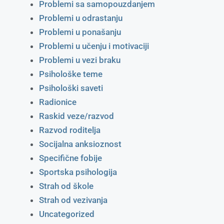
Problemi sa samopouzdanjem
Problemi u odrastanju
Problemi u ponašanju
Problemi u učenju i motivaciji
Problemi u vezi braku
Psihološke teme
Psihološki saveti
Radionice
Raskid veze/razvod
Razvod roditelja
Socijalna anksioznost
Specifične fobije
Sportska psihologija
Strah od škole
Strah od vezivanja
Uncategorized