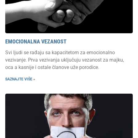
EMOCIONALNA VEZANOST
Svi ljudi se rađaju sa kapacitetom za emocionalno
vezivanje. Prva vezivanja uključuju vezanost za majku,
oca a kasnije i ostale članove uže porodice.
SAZNAJTE VIŠE »