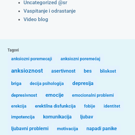
Uncategorized @sr
Vaspitanje i odrastanje
Video blog
Tagovi
anksiozni poremecaji
anksiozni poremećaj
anksioznost
asertivnost
bes
bliskost
depresija
briga
decija psihologija
emocije
depresivnost
emocionalni problemi
erekcija
erektilna disfunkcija
fobije
identitet
komunikacija
ljubav
impotencija
ljubavni problemi
motivacija
napadi panike