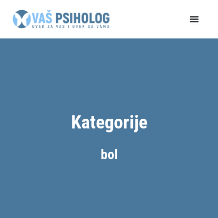
Пређи
на
садржај
Kategorije
bol