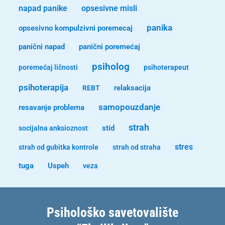
opsesivne misli
napad panike
panika
opsesivno kompulzivni poremecaj
panični napad
panični poremećaj
psiholog
poremećaj ličnosti
psihoterapeut
psihoterapija
REBT
relaksacija
samopouzdanje
resavanje problema
strah
stid
socijalna anksioznost
stres
strah od gubitka kontrole
strah od straha
tuga
Uspeh
veza
Psihološko savetovalište