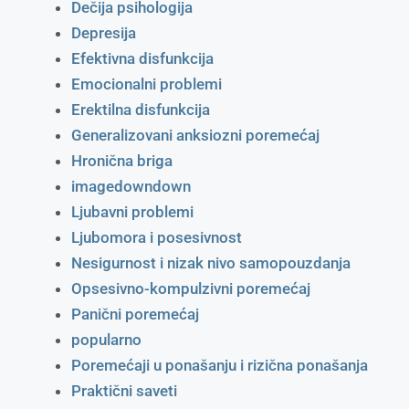
Dečija psihologija
Depresija
Efektivna disfunkcija
Emocionalni problemi
Erektilna disfunkcija
Generalizovani anksiozni poremećaj
Hronična briga
imagedowndown
Ljubavni problemi
Ljubomora i posesivnost
Nesigurnost i nizak nivo samopouzdanja
Opsesivno-kompulzivni poremećaj
Panični poremećaj
popularno
Poremećaji u ponašanju i rizična ponašanja
Praktični saveti