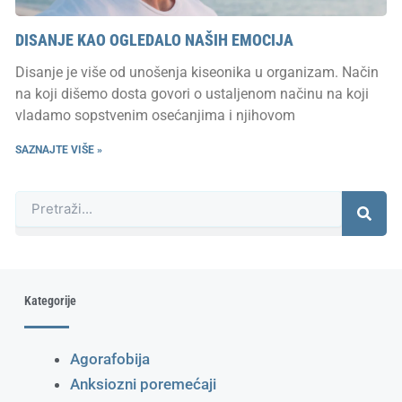
DISANJE KAO OGLEDALO NAŠIH EMOCIJA
Disanje je više od unošenja kiseonika u organizam. Način
na koji dišemo dosta govori o ustaljenom načinu na koji
vladamo sopstvenim osećanjima i njihovom
SAZNAJTE VIŠE »
Претрага
Kategorije
Agorafobija
Anksiozni poremećaji