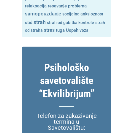
resavanje problema
relaksacija
samopouzdanje
socijalna anksioznost
strah
stid
strah od gubitka kontrole
strah
stres
tuga
od straha
Uspeh
veza
Psihološko
savetovalište
“Ekvilibrijum”
Telefon za zakazivanje
termina u
Savetovalištu: