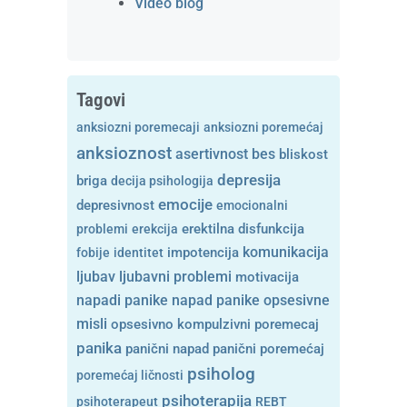
Video blog
Tagovi
anksiozni poremecaji
anksiozni poremećaj
anksioznost
asertivnost
bes
bliskost
depresija
briga
decija psihologija
emocije
depresivnost
emocionalni
problemi
erekcija
erektilna disfunkcija
komunikacija
fobije
identitet
impotencija
ljubavni problemi
ljubav
motivacija
opsesivne
napadi panike
napad panike
misli
opsesivno kompulzivni poremecaj
panika
panični napad
panični poremećaj
psiholog
poremećaj ličnosti
psihoterapija
psihoterapeut
REBT