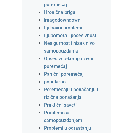
poremećaj
Hronična briga
imagedowndown
Ljubavni problemi
Ljubomora i posesivnost
Nesigurnost i nizak nivo
samopouzdanja
Opsesivno-kompulzivni
poremećaj
Panični poremećaj
popularno
Poremećaji u ponašanju i
rizična ponašanja
Praktični saveti
Problemi sa
samopouzdanjem
Problemi u odrastanju