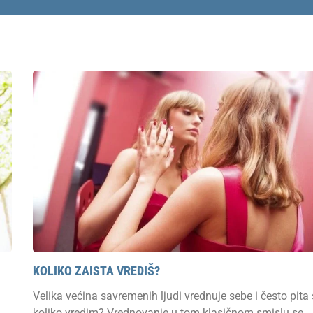
KOLIKO ZAISTA VREDIŠ?
Velika većina savremenih ljudi vrednuje sebe i često pita
koliko vredim? Vrednovanje u tom klasičnom smislu se