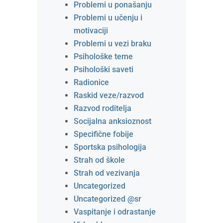
Problemi u ponašanju
Problemi u učenju i
motivaciji
Problemi u vezi braku
Psihološke teme
Psihološki saveti
Radionice
Raskid veze/razvod
Razvod roditelja
Socijalna anksioznost
Specifične fobije
Sportska psihologija
Strah od škole
Strah od vezivanja
Uncategorized
Uncategorized @sr
Vaspitanje i odrastanje