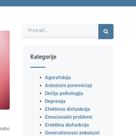
Претрага
Kategorije
Agorafobija
Anksiozni poremećaji
Dečija psihologija
Depresija
Efektivna disfunkcija
Emocionalni problemi
Erektilna disfunkcija
 sebe
Generalizovani anksiozni