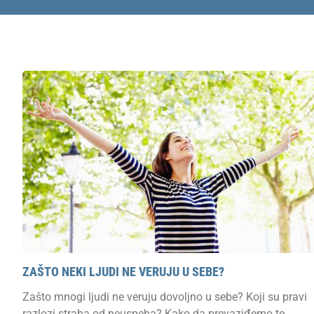
ZAŠTO NEKI LJUDI NE VERUJU U SEBE?
Zašto mnogi ljudi ne veruju dovoljno u sebe? Koji su pravi
razlozi straha od neuspeha? Kako da prevaziđemo te