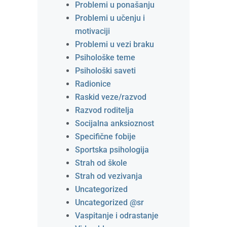
Problemi u ponašanju
Problemi u učenju i
motivaciji
Problemi u vezi braku
Psihološke teme
Psihološki saveti
Radionice
Raskid veze/razvod
Razvod roditelja
Socijalna anksioznost
Specifične fobije
Sportska psihologija
Strah od škole
Strah od vezivanja
Uncategorized
Uncategorized @sr
Vaspitanje i odrastanje