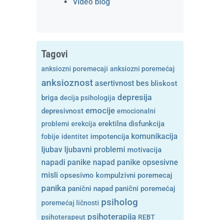
Video blog
Tagovi
anksiozni poremecaji
anksiozni poremećaj
anksioznost
asertivnost
bes
bliskost
depresija
briga
decija psihologija
emocije
depresivnost
emocionalni
problemi
erekcija
erektilna disfunkcija
komunikacija
fobije
identitet
impotencija
ljubavni problemi
ljubav
motivacija
opsesivne
napadi panike
napad panike
misli
opsesivno kompulzivni poremecaj
panika
panični napad
panični poremećaj
psiholog
poremećaj ličnosti
psihoterapija
psihoterapeut
REBT