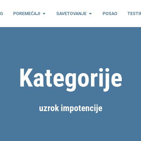
ama
Open Poremećaji
Open Savetovanje
OG
POREMEĆAJI
SAVETOVANJE
POSAO
TESTI
Kategorije
uzrok impotencije