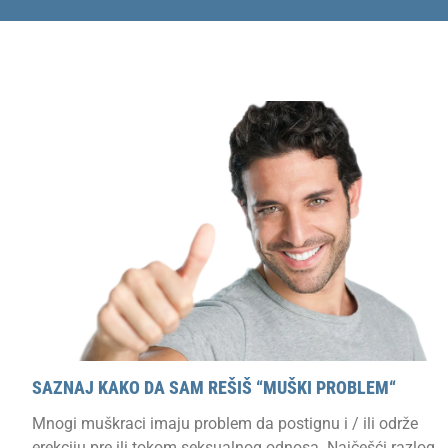
SAZNAJ KAKO DA SAM REŠIŠ “MUŠKI PROBLEM“
Mnogi muškraci imaju problem da postignu i / ili održe
erekciju pre ili tokom seksualnog odnosa. Najčešći razlog