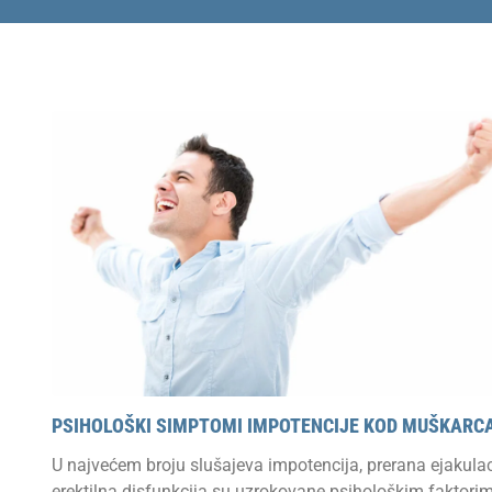
PSIHOLOŠKI SIMPTOMI IMPOTENCIJE KOD MUŠKARC
U najvećem broju slušajeva impotencija, prerana ejakulaci
erektilna disfunkcija su uzrokovane psihološkim faktorim