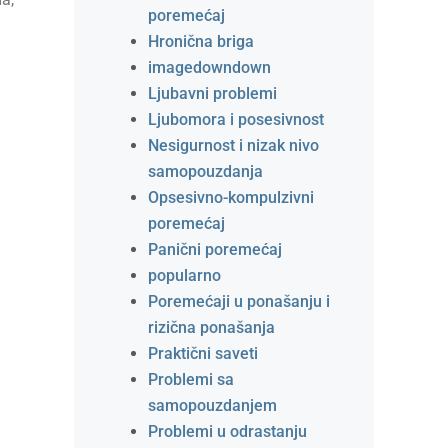
poremećaj
Hronična briga
imagedowndown
Ljubavni problemi
Ljubomora i posesivnost
Nesigurnost i nizak nivo
samopouzdanja
Opsesivno-kompulzivni
poremećaj
Panični poremećaj
popularno
Poremećaji u ponašanju i
rizična ponašanja
Praktični saveti
Problemi sa
samopouzdanjem
Problemi u odrastanju