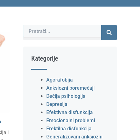
Претрага
Kategorije
Agorafobija
Anksiozni poremećaji
Dečija psihologija
Depresija
Efektivna disfunkcija
Emocionalni problemi
A
Erektilna disfunkcija
ja i
Generalizovani anksiozni
a,