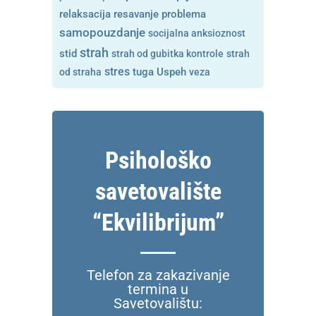
resavanje problema
relaksacija
samopouzdanje
socijalna anksioznost
strah
stid
strah od gubitka kontrole
strah
stres
tuga
od straha
Uspeh
veza
Psihološko
savetovalište
“Ekvilibrijum”
Telefon za zakazivanje
termina u
Savetovalištu: