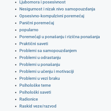
Ljubomora i posesivnost
Nesigurnost i nizak nivo samopouzdanja
Opsesivno-kompulzivni poremećaj
Panični poremećaj
popularno
Poremećaji u ponašanju i rizična ponašanja
Praktični saveti
Problemi sa samopouzdanjem
Problemi u odrastanju
Problemi u ponašanju
Problemi u učenju i motivaciji
Problemi u vezi braku
Psihološke teme
Psihološki saveti
Radionice
Raskid veze/razvod