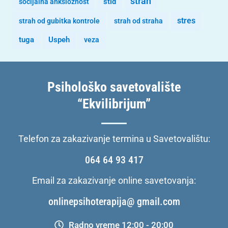
strah
stid
socijalna anksioznost
stres
strah od gubitka kontrole
strah od straha
tuga
Uspeh
veza
Psihološko savetovalište
“Ekvilibrijum”
Telefon za zakazivanje termina u Savetovalištu:
064 64 93 417
Email za zakazivanje online savetovanja:
onlinepsihoterapija@ gmail.com
Radno vreme 12:00 - 20:00