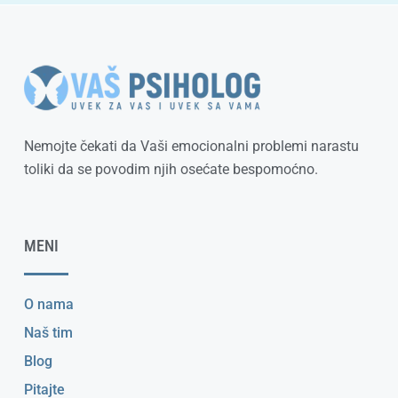
Nemojte čekati da Vaši emocionalni problemi narastu
toliki da se povodim njih osećate bespomoćno.
MENI
O nama
Naš tim
Blog
Pitajte