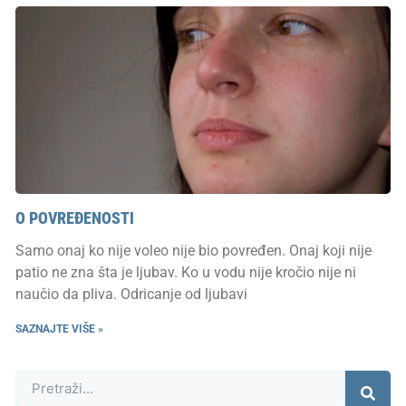
O POVREĐENOSTI
Samo onaj ko nije voleo nije bio povređen. Onaj koji nije
patio ne zna šta je ljubav. Ko u vodu nije kročio nije ni
naučio da pliva. Odricanje od ljubavi
SAZNAJTE VIŠE »
Претрага