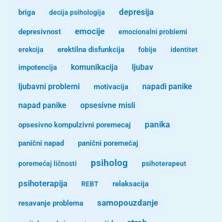
depresija
briga
decija psihologija
emocije
depresivnost
emocionalni problemi
erekcija
erektilna disfunkcija
fobije
identitet
komunikacija
ljubav
impotencija
ljubavni problemi
motivacija
napadi panike
opsesivne misli
napad panike
panika
opsesivno kompulzivni poremecaj
panični napad
panični poremećaj
psiholog
poremećaj ličnosti
psihoterapeut
psihoterapija
REBT
relaksacija
samopouzdanje
resavanje problema