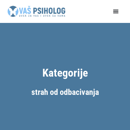
Пређи
на
садржај
Kategorije
strah od odbacivanja