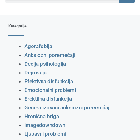
Kategorije
Agorafobija
Anksiozni poremećaji
Dečija psihologija
Depresija
Efektivna disfunkcija
Emocionalni problemi
Erektilna disfunkcija
Generalizovani anksiozni poremećaj
Hronična briga
imagedowndown
Ljubavni problemi