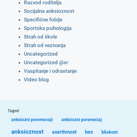
Razvod roditelja
Socijalna anksioznost
Specifične fobije
Sportska psihologija
Strah od škole
Strah od vezivanja
Uncategorized
Uncategorized @sr
Vaspitanje i odrastanje
Video blog
Tagovi
anksiozni poremecaji
anksiozni poremećaj
anksioznost
asertivnost
bes
bliskost