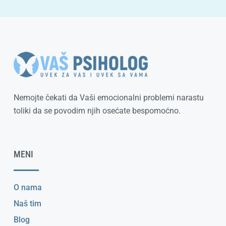
Nemojte čekati da Vaši emocionalni problemi narastu
toliki da se povodim njih osećate bespomoćno.
MENI
O nama
Naš tim
Blog