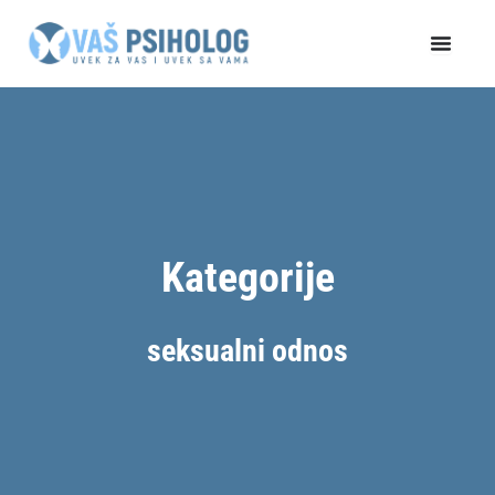
Пређи
на
садржај
Kategorije
seksualni odnos