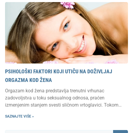
PSIHOLOŠKI FAKTORI KOJI UTIČU NA DOŽIVLJAJ
ORGAZMA KOD ŽENA
Orgazam kod žena predstavlja trenutni vrhunac
zadovoljstva u toku seksualnog odnosa, praćen
izmenjenim stanjem svesti sličnom vrtoglavici. Tokom
orgazma
SAZNAJTE VIŠE »
Претрага