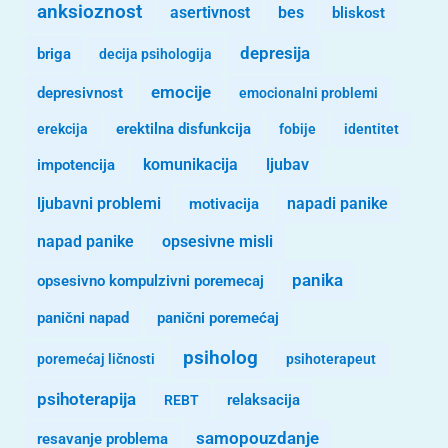
anksioznost
asertivnost
bes
bliskost
depresija
briga
decija psihologija
emocije
depresivnost
emocionalni problemi
erekcija
erektilna disfunkcija
fobije
identitet
komunikacija
ljubav
impotencija
ljubavni problemi
motivacija
napadi panike
opsesivne misli
napad panike
panika
opsesivno kompulzivni poremecaj
panični napad
panični poremećaj
psiholog
poremećaj ličnosti
psihoterapeut
psihoterapija
REBT
relaksacija
samopouzdanje
resavanje problema