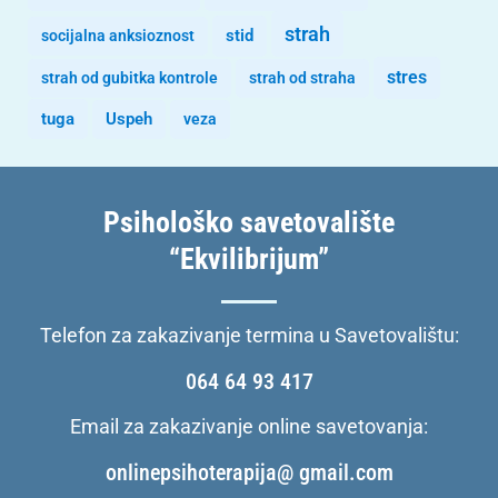
strah
stid
socijalna anksioznost
stres
strah od gubitka kontrole
strah od straha
tuga
Uspeh
veza
Psihološko savetovalište
“Ekvilibrijum”
Telefon za zakazivanje termina u Savetovalištu:
064 64 93 417
Email za zakazivanje online savetovanja:
onlinepsihoterapija@ gmail.com