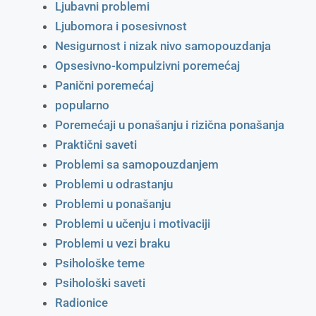
Ljubavni problemi
Ljubomora i posesivnost
Nesigurnost i nizak nivo samopouzdanja
Opsesivno-kompulzivni poremećaj
Panični poremećaj
popularno
Poremećaji u ponašanju i rizična ponašanja
Praktični saveti
Problemi sa samopouzdanjem
Problemi u odrastanju
Problemi u ponašanju
Problemi u učenju i motivaciji
Problemi u vezi braku
Psihološke teme
Psihološki saveti
Radionice