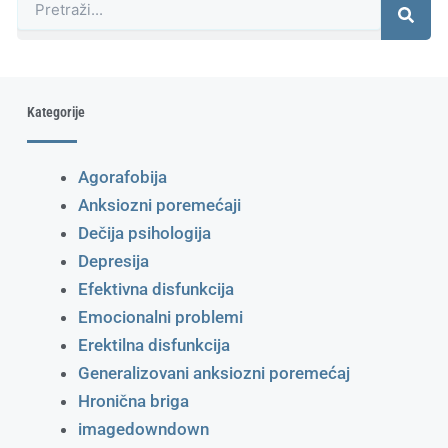
Kategorije
Agorafobija
Anksiozni poremećaji
Dečija psihologija
Depresija
Efektivna disfunkcija
Emocionalni problemi
Erektilna disfunkcija
Generalizovani anksiozni poremećaj
Hronična briga
imagedowndown