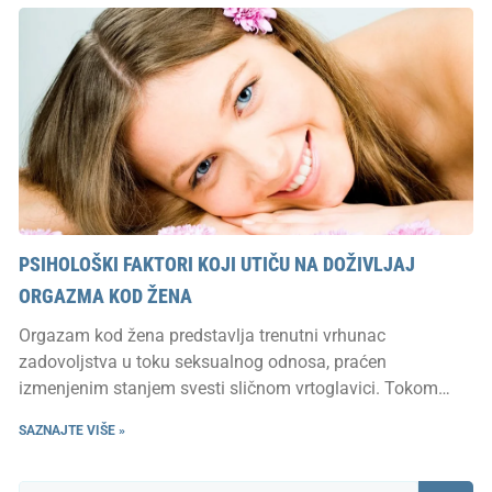
PSIHOLOŠKI FAKTORI KOJI UTIČU NA DOŽIVLJAJ
ORGAZMA KOD ŽENA
Orgazam kod žena predstavlja trenutni vrhunac
zadovoljstva u toku seksualnog odnosa, praćen
izmenjenim stanjem svesti sličnom vrtoglavici. Tokom
orgazma
SAZNAJTE VIŠE »
Претрага