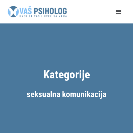
Пређи
на
садржај
Kategorije
seksualna komunikacija