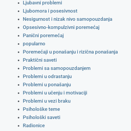
Ljubavni problemi
Ljubomora i posesivnost
Nesigurnost i nizak nivo samopouzdanja
Opsesivno-kompulzivni poremećaj
Panični poremećaj
popularno
Poremećaji u ponašanju i rizična ponašanja
Praktični saveti
Problemi sa samopouzdanjem
Problemi u odrastanju
Problemi u ponašanju
Problemi u učenju i motivaciji
Problemi u vezi braku
Psihološke teme
Psihološki saveti
Radionice