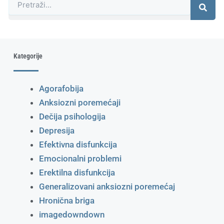
Kategorije
Agorafobija
Anksiozni poremećaji
Dečija psihologija
Depresija
Efektivna disfunkcija
Emocionalni problemi
Erektilna disfunkcija
Generalizovani anksiozni poremećaj
Hronična briga
imagedowndown