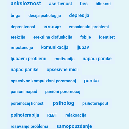
anksioznost
asertivnost
bes
bliskost
depresija
briga
decija psihologija
emocije
depresivnost
emocionalni problemi
erekcija
erektilna disfunkcija
fobije
identitet
komunikacija
ljubav
impotencija
ljubavni problemi
motivacija
napadi panike
opsesivne misli
napad panike
panika
opsesivno kompulzivni poremecaj
panični napad
panični poremećaj
psiholog
poremećaj ličnosti
psihoterapeut
psihoterapija
REBT
relaksacija
samopouzdanje
resavanje problema