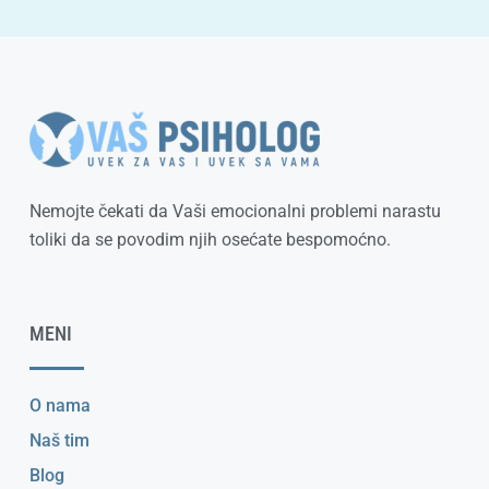
Nemojte čekati da Vaši emocionalni problemi narastu
toliki da se povodim njih osećate bespomoćno.
MENI
O nama
Naš tim
Blog