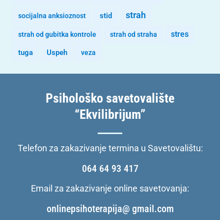
strah
stid
socijalna anksioznost
stres
strah od gubitka kontrole
strah od straha
tuga
Uspeh
veza
Psihološko savetovalište
“Ekvilibrijum”
Telefon za zakazivanje termina u Savetovalištu:
064 64 93 417
Email za zakazivanje online savetovanja:
onlinepsihoterapija@ gmail.com