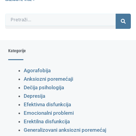
Претрага
Kategorije
Agorafobija
Anksiozni poremećaji
Dečija psihologija
Depresija
Efektivna disfunkcija
Emocionalni problemi
Erektilna disfunkcija
Generalizovani anksiozni poremećaj