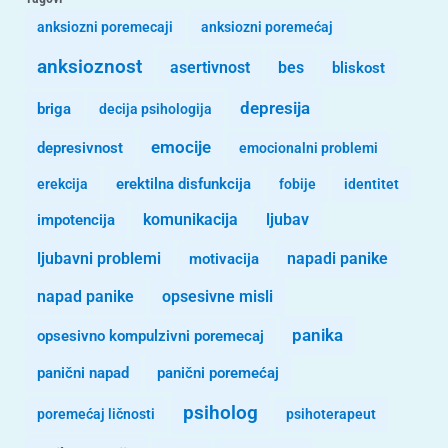
anksiozni poremecaji
anksiozni poremećaj
anksioznost
asertivnost
bes
bliskost
depresija
briga
decija psihologija
emocije
depresivnost
emocionalni problemi
erekcija
erektilna disfunkcija
fobije
identitet
komunikacija
ljubav
impotencija
ljubavni problemi
motivacija
napadi panike
opsesivne misli
napad panike
panika
opsesivno kompulzivni poremecaj
panični napad
panični poremećaj
psiholog
poremećaj ličnosti
psihoterapeut