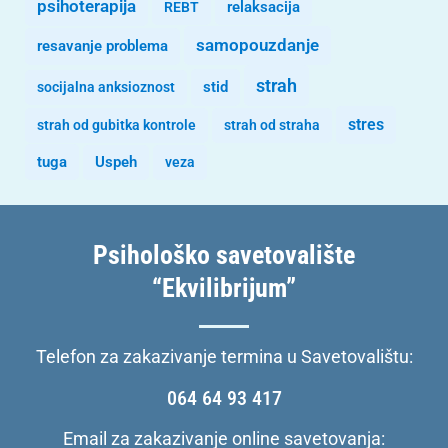
psihoterapija
REBT
relaksacija
samopouzdanje
resavanje problema
strah
stid
socijalna anksioznost
stres
strah od gubitka kontrole
strah od straha
tuga
Uspeh
veza
Psihološko savetovalište
“Ekvilibrijum”
Telefon za zakazivanje termina u Savetovalištu:
064 64 93 417
Email za zakazivanje online savetovanja: