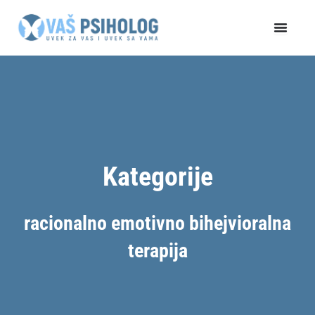
Пређи
на
садржај
Kategorije
racionalno emotivno bihejvioralna
terapija