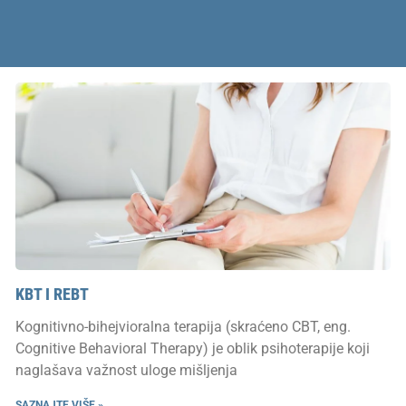
KBT I REBT
Kognitivno-bihejvioralna terapija (skraćeno CBT, eng.
Cognitive Behavioral Therapy) je oblik psihoterapije koji
naglašava važnost uloge mišljenja
SAZNAJTE VIŠE »