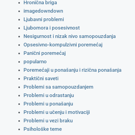
Hronična briga
imagedowndown
Ljubavni problemi
Ljubomora i posesivnost
Nesigurnost i nizak nivo samopouzdanja
Opsesivno-kompulzivni poremećaj
Panični poremećaj
popularno
Poremećaji u ponašanju i rizična ponašanja
Praktični saveti
Problemi sa samopouzdanjem
Problemi u odrastanju
Problemi u ponašanju
Problemi u učenju i motivaciji
Problemi u vezi braku
Psihološke teme