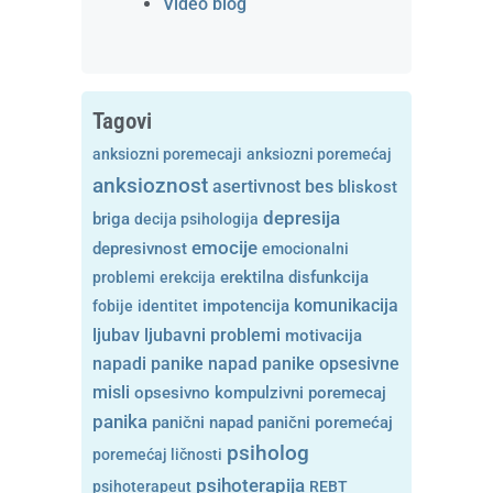
Video blog
Tagovi
anksiozni poremecaji
anksiozni poremećaj
anksioznost
asertivnost
bes
bliskost
depresija
briga
decija psihologija
emocije
depresivnost
emocionalni
problemi
erekcija
erektilna disfunkcija
komunikacija
fobije
identitet
impotencija
ljubavni problemi
ljubav
motivacija
opsesivne
napadi panike
napad panike
misli
opsesivno kompulzivni poremecaj
panika
panični napad
panični poremećaj
psiholog
poremećaj ličnosti
psihoterapija
psihoterapeut
REBT