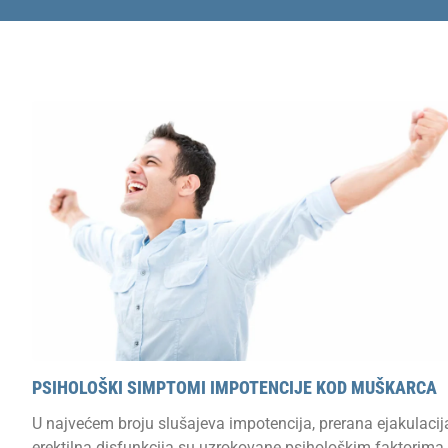
PSIHOLOŠKI SIMPTOMI IMPOTENCIJE KOD MUŠKARCA
U najvećem broju slušajeva impotencija, prerana ejakulacija
erektilna disfunkcija su uzrokovane psihološkim faktorima,