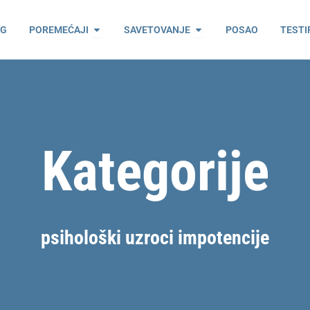
ama
Open Poremećaji
Open Savetovanje
OG
POREMEĆAJI
SAVETOVANJE
POSAO
TESTI
Kategorije
psihološki uzroci impotencije