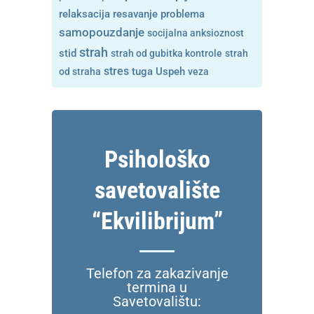
resavanje problema
relaksacija
samopouzdanje
socijalna anksioznost
strah
stid
strah od gubitka kontrole
strah
stres
tuga
od straha
Uspeh
veza
Psihološko
savetovalište
“Ekvilibrijum”
Telefon za zakazivanje
termina u
Savetovalištu: