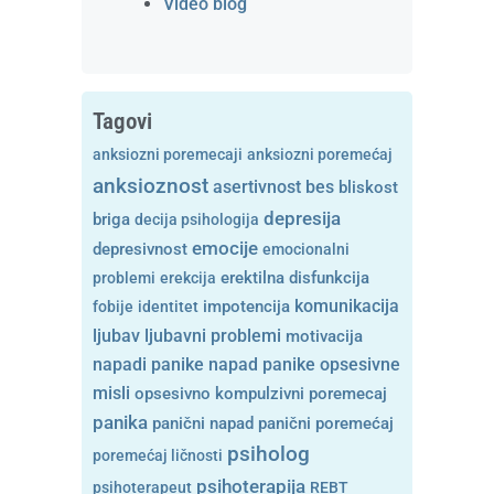
Video blog
Tagovi
anksiozni poremecaji
anksiozni poremećaj
anksioznost
asertivnost
bes
bliskost
depresija
briga
decija psihologija
emocije
depresivnost
emocionalni
problemi
erekcija
erektilna disfunkcija
komunikacija
fobije
identitet
impotencija
ljubavni problemi
ljubav
motivacija
opsesivne
napadi panike
napad panike
misli
opsesivno kompulzivni poremecaj
panika
panični napad
panični poremećaj
psiholog
poremećaj ličnosti
psihoterapija
psihoterapeut
REBT