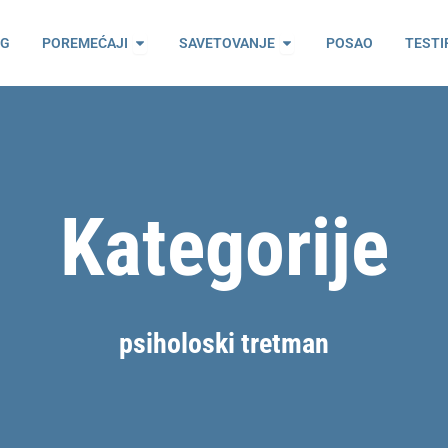
ama
Open Poremećaji
Open Savetovanje
OG
POREMEĆAJI
SAVETOVANJE
POSAO
TESTI
Kategorije
psiholoski tretman