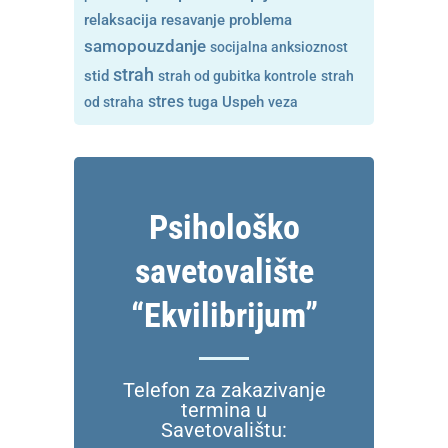
resavanje problema
relaksacija
samopouzdanje
socijalna anksioznost
strah
stid
strah od gubitka kontrole
strah
stres
tuga
od straha
Uspeh
veza
Psihološko
savetovalište
“Ekvilibrijum”
Telefon za zakazivanje
termina u
Savetovalištu: